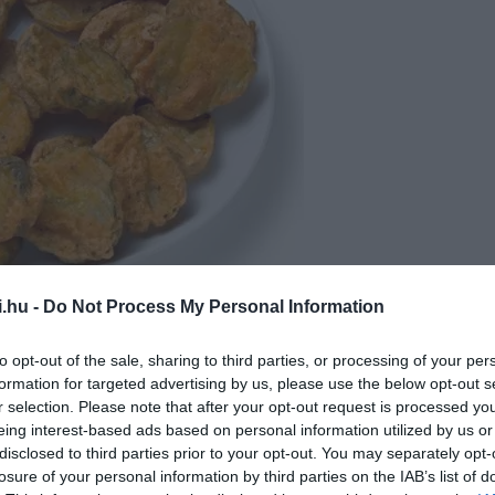
i.hu -
Do Not Process My Personal Information
to opt-out of the sale, sharing to third parties, or processing of your per
w.foodnetwork.com
formation for targeted advertising by us, please use the below opt-out s
r selection. Please note that after your opt-out request is processed y
eing interest-based ads based on personal information utilized by us or
vel kapcsolatosan nincsenek kőbe vésett szabályok. Az
disclosed to third parties prior to your opt-out. You may separately opt-
okféle. Kígyóuborka, kovászolni való, de még a savanyú vagy
losure of your personal information by third parties on the IAB’s list of
bundázás terén is nagy szabadságunk van: dönthetünk a