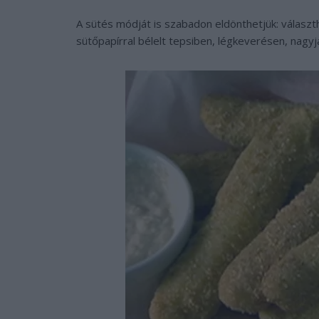
A sütés módját is szabadon eldönthetjük: választ
sütőpapírral bélelt tepsiben, légkeverésen, nagyjá