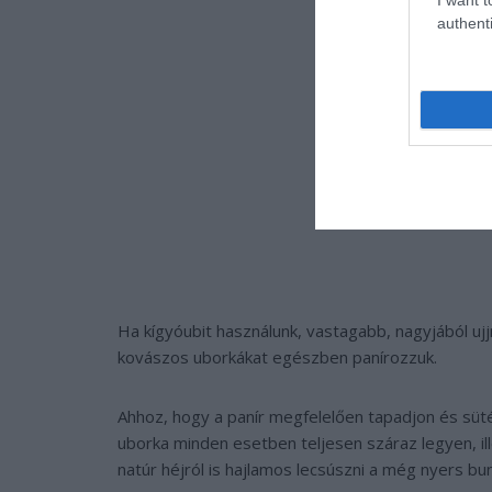
authenti
Ha kígyóubit használunk, vastagabb, nagyjából uj
kovászos uborkákat egészben panírozzuk.
Ahhoz, hogy a panír megfelelően tapadjon és süté
uborka minden esetben teljesen száraz legyen, i
natúr héjról is hajlamos lecsúszni a még nyers bu