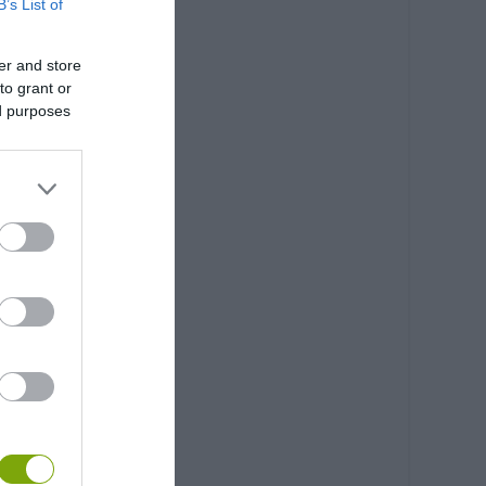
B’s List of
er and store
to grant or
ed purposes