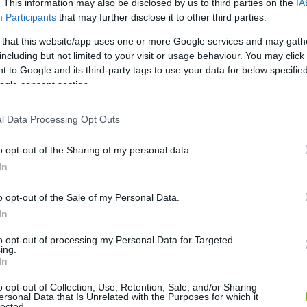
. This information may also be disclosed by us to third parties on the
IA
mlemorzsás módszer mellett, de választhatjuk a valamivel
Participants
that may further disclose it to other third parties.
gvakat is adhatunk, a szezámmag és a lenmag is kitűnően
 that this website/app uses one or more Google services and may gath
nk, például egy kis reszelt tormával is megbolondíthatjuk a
including but not limited to your visit or usage behaviour. You may click 
 to Google and its third-party tags to use your data for below specifi
ogle consent section.
l Data Processing Opt Outs
o opt-out of the Sharing of my personal data.
In
o opt-out of the Sale of my Personal Data.
In
to opt-out of processing my Personal Data for Targeted
ing.
In
o opt-out of Collection, Use, Retention, Sale, and/or Sharing
ersonal Data that Is Unrelated with the Purposes for which it
lected.