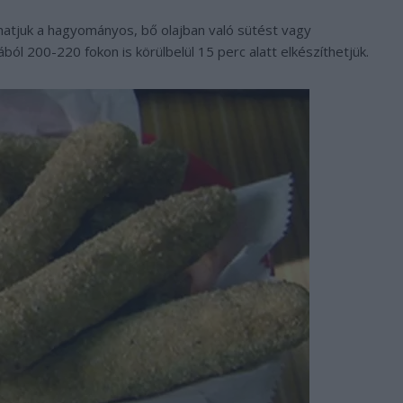
hatjuk a hagyományos, bő olajban való sütést vagy
ból 200-220 fokon is körülbelül 15 perc alatt elkészíthetjük.