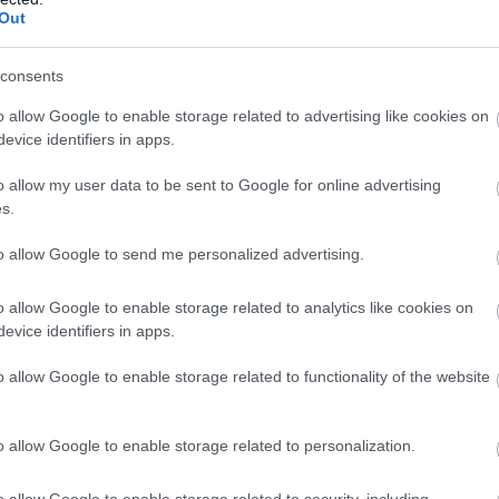
Out
Fotó:
consents
o allow Google to enable storage related to advertising like cookies on
evice identifiers in apps.
o allow my user data to be sent to Google for online advertising
s.
to allow Google to send me personalized advertising.
o allow Google to enable storage related to analytics like cookies on
evice identifiers in apps.
o allow Google to enable storage related to functionality of the website
indthecourtain.com
o allow Google to enable storage related to personalization.
o allow Google to enable storage related to security, including