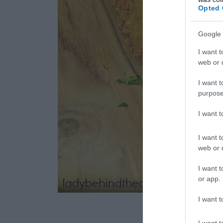
Opted 
Google 
I want t
web or d
I want t
purpose
I want 
I want t
web or d
I want t
or app.
ladybeh
I want t
I want t