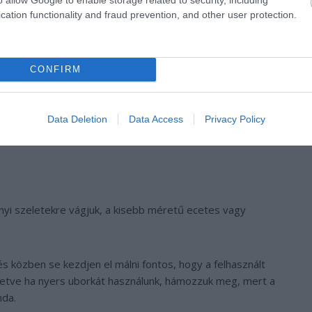
cation functionality and fraud prevention, and other user protection.
CONFIRM
Data Deletion
Data Access
Privacy Policy
jnyi szeletekre vágjuk, a kisebb méretű ecetes vagy
s közben se kezdjen el málni fontos, hogy a felhasznált
lletve ha nyers uborkát használunk, hámozzuk meg, mert a
nda.