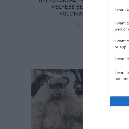
INTROVERTÁLT VAGY AUTISTA? –
MÉLYEBB BETEKINTÉS A
I want 
KÜLÖNBSÉGEKBE
I want t
2026-02-13
web or d
I want t
or app.
A TUDÓSOK 262
I want t
NEVEZTEK MEG
MEGINT FINOM
I want t
authenti
KORAI MÉG
MINDENTUDÓ
MAGUNKAT