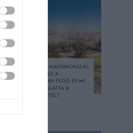
HŐKUPOLA MAGYARORSZÁG
A TERM
FELETT: MI EZ A
AZ EGY
LÁTHATATLAN FEDŐ, ÉS MI
VÁLTO
TÖRTÉNIK ALATTA A
ASZÁLY
TERMÉSZETTEL?
STRATÉ
KERESS FACEBOOKON!