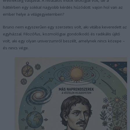
eretnekség vádjával. A hivatalos indok teológiai volt, de a
háttérben egy sokkal nagyobb kérdés húzódott: vajon hol van az
ember helye a világegyetemben?
Bruno nem egyszerűen egy szerzetes volt, aki vitába keveredett az
egyházzal. Filozófus, kozmológiai gondolkodó és radikális újító
volt, aki egy olyan univerzumról beszélt, amelynek nincs közepe –
és nincs vége.