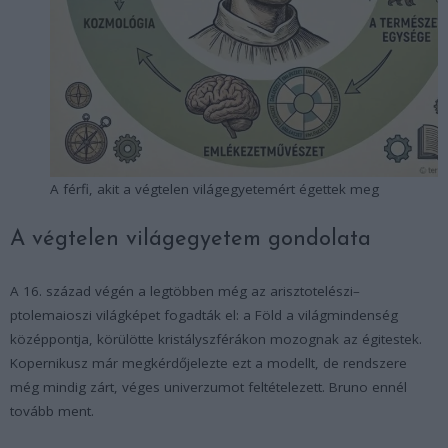
A férfi, akit a végtelen világegyetemért égettek meg
A végtelen világegyetem gondolata
A 16. század végén a legtöbben még az arisztotelészi–
ptolemaioszi világképet fogadták el: a Föld a világmindenség
középpontja, körülötte kristályszférákon mozognak az égitestek.
Kopernikusz már megkérdőjelezte ezt a modellt, de rendszere
még mindig zárt, véges univerzumot feltételezett. Bruno ennél
tovább ment.