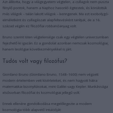
Azt állította, hogy a világegyetem végtelen, a csillagok nem puszta
fénylő pontok, hanem a Naphoz hasonló égitestek, és körülöttük
más világok – talán lakott világok – keringenek. Ma ezt exobolygó-
elméletként és csillagászati alapfeltevésként tanítjuk, de a 16.
század végén ez filozófiai robbanóanyag volt.
Bruno szerint Isten végtelensége csak egy végtelen univerzumban
fejezhető ki igazán. Ez a gondolat azonban nemcsak kozmológiai,
hanem teológiai következményekkel is járt.
Tudós volt vagy filozófus?
Giordano Bruno (Giordano Bruno, 1548–1600) nem végzett
modern értelemben vett kísérleteket, és nem hagyott hátra
matematikai bizonyításokat, mint Galilei vagy Kepler. Munkássága
elsősorban filozófiai és kozmológiai jellegű volt.
Ennek ellenére gondolkodása megelőlegezte a modern
kozmológia több alapvető intuícióját: