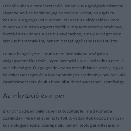
Filozófiájában a természetet élő, dinamikus egységnek tekintette.
Elvetette az éles határt anyag és szellem között, és egyfajta
kozmikus egységelvet hirdetett. Bár ezek az elképzelések nem
minden elemükben egyeztethetők a mai természettudománnyal,
hozzájárultak ahhoz a szemléletváltáshoz, amely a világot nem
statikus hierarchiaként, hanem összefüggő rendszerként látta.
Fontos hangsúlyozni: Bruno nem bizonyította a végtelen
világegyetem létezését – ilyen bizonyítás a 16. században nem is
volt lehetséges. Ő egy gondolkodási modellt kínált, amely logikai
következetességre és a kor tudományos eredményeinek radikális
újraértelmezésére épült. Ebben áll tudománytörténeti jelentősége.
Az inkvizíció és a per
Brunót 1592-ben Velencében tartóztatták le, majd Rómába
szállították. Pere hét éven át tartott. A vádpontok között nemcsak
kozmológiai nézetei szerepeltek, hanem teológiai állításai is: a