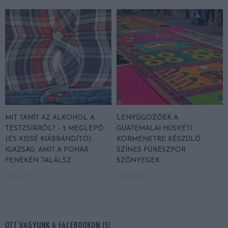
MIT TANÍT AZ ALKOHOL A
LENYŰGÖZŐEK A
TESTZSÍRRÓL? – 5 MEGLEPŐ
GUATEMALAI HÚSVÉTI
(ÉS KISSÉ KIÁBRÁNDÍTÓ)
KÖRMENETRE KÉSZÜLŐ
IGAZSÁG, AMIT A POHÁR
SZÍNES FŰRÉSZPOR
FENEKÉN TALÁLSZ
SZŐNYEGEK
2026-03-31
2026-03-26
OTT VAGYUNK A FACEBOOKON IS!