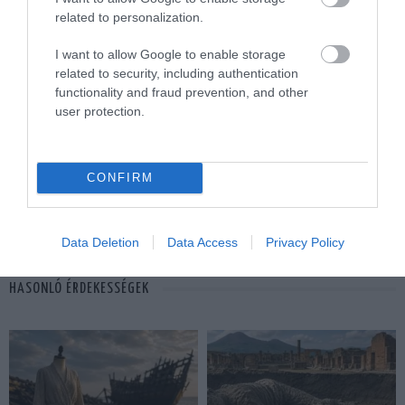
related to personalization.
I want to allow Google to enable storage
ELŐZŐ CIKK
related to security, including authentication
functionality and fraud prevention, and other
AZ ÁLOMFELIDÉZÉS TUDOMÁNYA: MIÉRT EMLÉKSZÜNK
user protection.
EGYES ÁLMOKRA, MÁSOKRA PEDIG NEM?
KÖVETKEZŐ CIKK
CONFIRM
GONDOLKODIK A FIKUSZ? – A NÖVÉNYI INTELLIGENCIA
REJTÉLYE
Data Deletion
Data Access
Privacy Policy
HASONLÓ ÉRDEKESSÉGEK