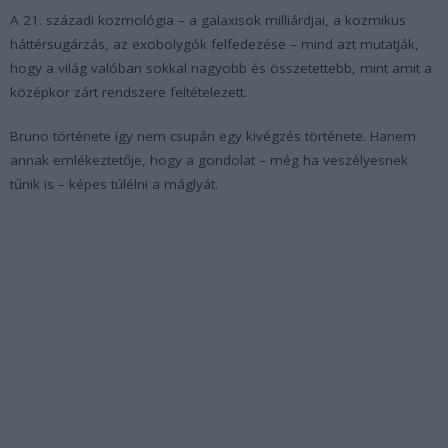
A 21. századi kozmológia – a galaxisok milliárdjai, a kozmikus
háttérsugárzás, az exobolygók felfedezése – mind azt mutatják,
hogy a világ valóban sokkal nagyobb és összetettebb, mint amit a
középkor zárt rendszere feltételezett.
Bruno története így nem csupán egy kivégzés története. Hanem
annak emlékeztetője, hogy a gondolat – még ha veszélyesnek
tűnik is – képes túlélni a máglyát.