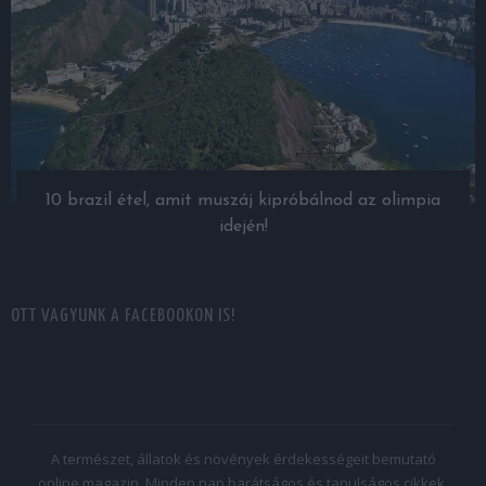
10 brazil étel, amit muszáj kipróbálnod az olimpia
idején!
OTT VAGYUNK A FACEBOOKON IS!
A természet, állatok és növények érdekességeit bemutató
online magazin. Minden nap barátságos és tanulságos cikkek,