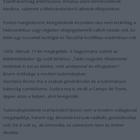
Szentháromság értelmezése, Krisztus isteni természetének
kérdése, valamint a lélekvándorlásról alkotott elképzelései.
Fontos hangsúlyozni: kivégzésének közvetlen oka nem kizárólag a
heliocentrikus vagy végtelen világegyetemről vallott nézete volt. Az
ítélet egy összetett teológiai és filozófiai konfliktus eredménye volt.
1600. február 17-én megégették. A hagyomány szerint az
ítélethirdetéskor így szólt bíráihoz: „Talán nagyobb félelemmel
hirdetitek ki ezt az ítéletet, mint amilyennel én elfogadom.”
Bruno öröksége a modern tudományban
Giordano Bruno ma a szabad gondolkodás és a tudományos
bátorság szimbóluma. Szobra ma is ott áll a Campo de’ Fiorin,
éppen azon a helyen, ahol kivégezték.
Tudománytörténeti szempontból Bruno nem a modern csillagászat
megalapítója, hanem egy átmeneti korszak radikális gondolkodója
volt. De ő volt az, aki kimondta: az univerzum nem az ember
díszlete.