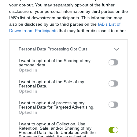
your opt-out. You may separately opt-out of the further
disclosure of your personal information by third parties on the
IAB’s list of downstream participants. This information may
also be disclosed by us to third parties on the
IAB’s List of
Downstream Participants
that may further disclose it to other
third parties.
Please note that this website/app uses one or more Google
Personal Data Processing Opt Outs
services and may gather and store information including but
not limited to your visit or usage behaviour. You may click to
I want to opt-out of the Sharing of my
personal data.
grant or deny consent to Google and its third-party tags to
Opted In
use your data for below specified purposes in below Google
consent section.
I want to opt-out of the Sale of my
Personal Data.
Opted In
I want to opt-out of processing my
Personal Data for Targeted Advertising.
Opted In
I want to opt-out of Collection, Use,
Retention, Sale, and/or Sharing of my
Personal Data that Is Unrelated with the
Purposes for which it was collected.