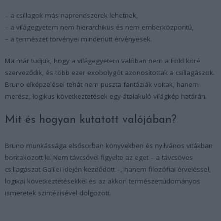
– a csillagok más naprendszerek lehetnek,
– a világegyetem nem hierarchikus és nem emberközpontú,
– a természet törvényei mindenütt érvényesek.
Ma már tudjuk, hogy a világegyetem valóban nem a Föld köré
szerveződik, és több ezer exobolygót azonosítottak a csillagászok.
Bruno elképzelései tehát nem puszta fantáziák voltak, hanem
merész, logikus következtetések egy átalakuló világkép határán.
Mit és hogyan kutatott valójában?
Bruno munkássága elsősorban könyvekben és nyilvános vitákban
bontakozott ki. Nem távcsővel figyelte az eget – a távcsöves
csillagászat Galilei idején kezdődött –, hanem filozófiai érveléssel,
logikai következtetésekkel és az akkori természettudományos
ismeretek szintézisével dolgozott.