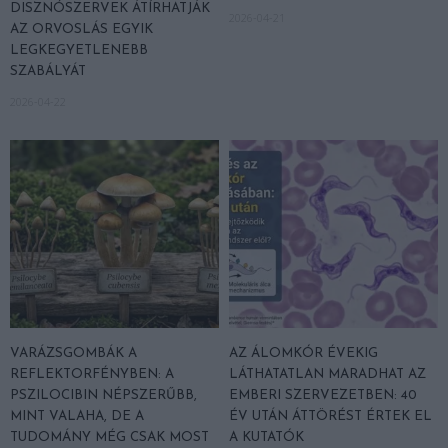
DISZNÓSZERVEK ÁTÍRHATJÁK
2026-04-21
AZ ORVOSLÁS EGYIK
LEGKEGYETLENEBB
SZABÁLYÁT
2026-04-22
VARÁZSGOMBÁK A
AZ ÁLOMKÓR ÉVEKIG
REFLEKTORFÉNYBEN: A
LÁTHATATLAN MARADHAT AZ
PSZILOCIBIN NÉPSZERŰBB,
EMBERI SZERVEZETBEN: 40
MINT VALAHA, DE A
ÉV UTÁN ÁTTÖRÉST ÉRTEK EL
TUDOMÁNY MÉG CSAK MOST
A KUTATÓK