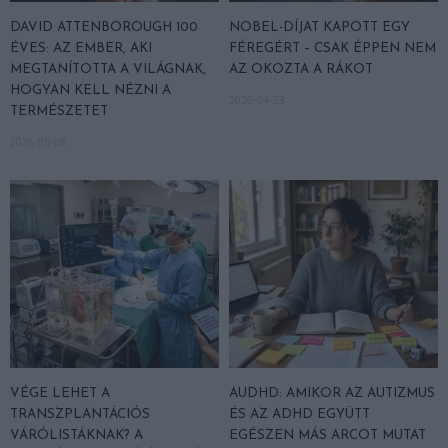
DAVID ATTENBOROUGH 100
NOBEL-DÍJAT KAPOTT EGY
ÉVES: AZ EMBER, AKI
FÉREGÉRT – CSAK ÉPPEN NEM
MEGTANÍTOTTA A VILÁGNAK,
AZ OKOZTA A RÁKOT
HOGYAN KELL NÉZNI A
2026-04-23
TERMÉSZETET
2026-05-08
VÉGE LEHET A
AUDHD: AMIKOR AZ AUTIZMUS
TRANSZPLANTÁCIÓS
ÉS AZ ADHD EGYÜTT
VÁRÓLISTÁKNAK? A
EGÉSZEN MÁS ARCOT MUTAT