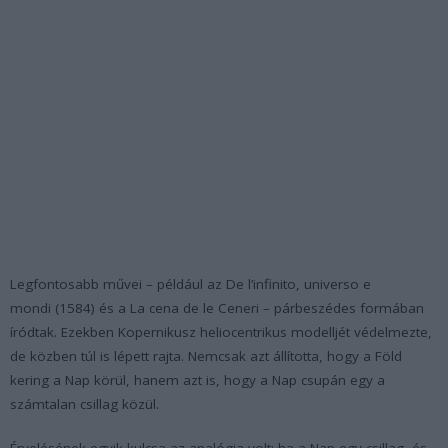
Legfontosabb művei – például az De l’infinito, universo e
mondi (1584) és a La cena de le Ceneri – párbeszédes formában
íródtak. Ezekben Kopernikusz heliocentrikus modelljét védelmezte,
de közben túl is lépett rajta. Nemcsak azt állította, hogy a Föld
kering a Nap körül, hanem azt is, hogy a Nap csupán egy a
számtalan csillag közül.
Érvelésének egyik kulcsa az analógia volt: ha a Nap egy csillag, és