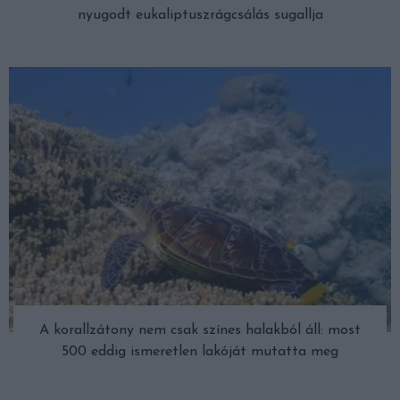
nyugodt eukaliptuszrágcsálás sugallja
A korallzátony nem csak színes halakból áll: most
500 eddig ismeretlen lakóját mutatta meg