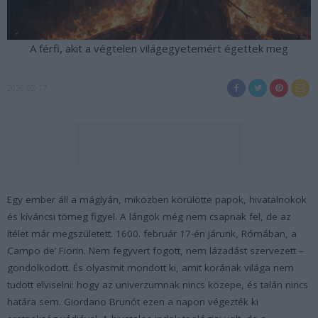
A férfi, akit a végtelen világegyetemért égettek meg
2026-02-17
Egy ember áll a máglyán, miközben körülötte papok, hivatalnokok
és kíváncsi tömeg figyel. A lángok még nem csapnak fel, de az
ítélet már megszületett. 1600. február 17-én járunk, Rómában, a
Campo de’ Fiorin. Nem fegyvert fogott, nem lázadást szervezett –
gondolkodott. És olyasmit mondott ki, amit korának világa nem
tudott elviselni: hogy az univerzumnak nincs közepe, és talán nincs
határa sem. Giordano Brunót ezen a napon végezték ki