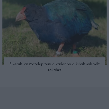
Sikerült visszatelepíteni a vadonba a kihaltnak vélt
takahēt