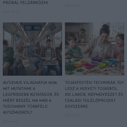
PRÓBÁL FELZÁRKÓZNI
2026-04-05
2026-04-14
AUTIZMUS VILÁGNAPJA 2026:
TOJÁSFESTÉSI TECHNIKÁK: ÍGY
MIT MUTATNAK A
LESZ A HÚSVÉTI TOJÁSBÓL
LEGFRISSEBB KUTATÁSOK, ÉS
KIS LABOR, NÉPMŰVÉSZET ÉS
MIÉRT BESZÉL MA MÁR A
CSALÁDI TÚLÉLŐPROJEKT
TUDOMÁNY TÖBBFÉLE
EGYSZERRE
AUTIZMUSRÓL?
2026-04-01
2026-04-02