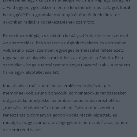
a Föld egy bolygó, akkor miért ne lehetnének más csillagok körül
is bolygók? Ez a gondolat ma magától értetődőnek tűnik, de
akkoriban radikális következtetésnek számított.
Bruno kozmológiája szakított a kristályszférák zárt rendszerével.
Az arisztotelészi fizika szerint az égbolt tökéletes és változatlan
volt. Bruno ezzel szemben egységes természetet feltételezett:
ugyanazok az alapelvek működnek az égen és a Földön. Ez a
szemlélet – hogy a természet törvényei univerzálisak – a modern
fizika egyik alapfeltevése lett.
Kutatásainak másik területe az emlékezetművészet (ars
memoriae) volt. Bruno bonyolult, kombinatorikus rendszereket
dolgozott ki, amelyekkel az emberi tudás rendszerezhető és
„mentális térképeken” elrendezhető. Ezek a módszerek a
reneszánsz tudományos gondolkodás részét képezték, és
mutatják, hogy számára a világegyetem nemcsak fizikai, hanem
szellemi rend is volt.