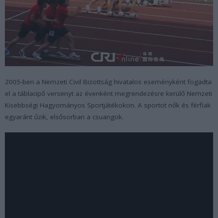
2005-ben a Nemzeti Civil Bizottság hivatalos eseményként fogadta
el a táblacipő versenyt az évenként megrendezésre kerülő Nemzeti
Kisebbségi Hagyományos Sportjátékokon. A sportot nők és férfiak
egyaránt űzik, elsősorban a csuangok.