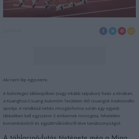
2020-07-04
Aki nem lép egyszerre.
A különleges táblacipőben (vagy inkább talpakon) futás a Kínában,
a Kuanghszi-Csuang Autonóm Területen élő csuangok tradicionális
sportja. A rendkívül nehéz mozgásforma során egy egyedi
lábbeliben kell egyszerre 3 embernek mozognia, hihetetlen
koncentrációról és együttműködésről téve tanúbizonyságot.
A táblacipő-futás története még a Ming