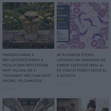
VARÁZSGOMBÁK A
AZ ÁLOMKÓR ÉVEKIG
REFLEKTORFÉNYBEN: A
LÁTHATATLAN MARADHAT AZ
PSZILOCIBIN NÉPSZERŰBB,
EMBERI SZERVEZETBEN: 40
MINT VALAHA, DE A
ÉV UTÁN ÁTTÖRÉST ÉRTEK EL
TUDOMÁNY MÉG CSAK MOST
A KUTATÓK
PRÓBÁL FELZÁRKÓZNI
2026-04-05
2026-04-14