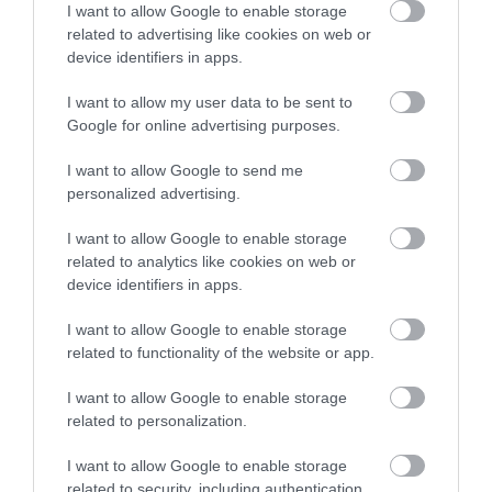
I want to allow Google to enable storage
TEXTILJEI ÚJRA ÖSSZEÁLLTAK:
POMPEJIBEN: LEHET, HOGY
related to advertising like cookies on web or
A RUHA, AMELY TÚLÉLTE A
EGY ORVOS A VÉGSŐKIG
device identifiers in apps.
TENGERT
SEGÍTENI PRÓBÁLT
2026-06-29
2026-06-23
I want to allow my user data to be sent to
Google for online advertising purposes.
I want to allow Google to send me
personalized advertising.
I want to allow Google to enable storage
related to analytics like cookies on web or
device identifiers in apps.
I want to allow Google to enable storage
related to functionality of the website or app.
DAVID ATTENBOROUGH 100
NOBEL-DÍJAT KAPOTT EGY
I want to allow Google to enable storage
ÉVES: AZ EMBER, AKI
FÉREGÉRT – CSAK ÉPPEN NEM
related to personalization.
MEGTANÍTOTTA A VILÁGNAK,
AZ OKOZTA A RÁKOT
HOGYAN KELL NÉZNI A
2026-04-23
I want to allow Google to enable storage
TERMÉSZETET
related to security, including authentication