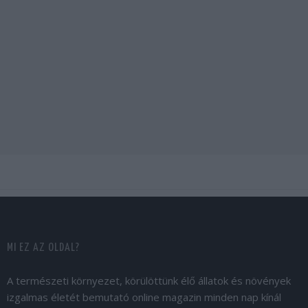
MI EZ AZ OLDAL?
A természeti környezet, körülöttünk élő állatok és növények
izgalmas életét bemutató online magazin minden nap kínál