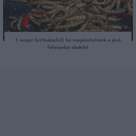
3 recept lisztkukacból, ha megkóstolnánk a jövő
fehérjedús eledelét