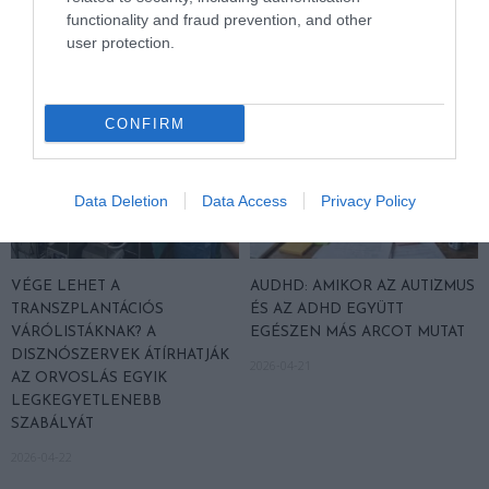
2026-05-08
functionality and fraud prevention, and other
user protection.
CONFIRM
Data Deletion
Data Access
Privacy Policy
VÉGE LEHET A
AUDHD: AMIKOR AZ AUTIZMUS
TRANSZPLANTÁCIÓS
ÉS AZ ADHD EGYÜTT
VÁRÓLISTÁKNAK? A
EGÉSZEN MÁS ARCOT MUTAT
DISZNÓSZERVEK ÁTÍRHATJÁK
2026-04-21
AZ ORVOSLÁS EGYIK
LEGKEGYETLENEBB
SZABÁLYÁT
2026-04-22