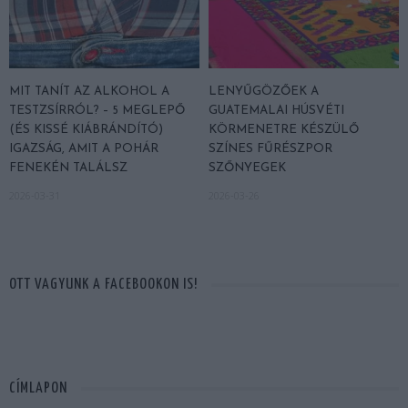
MIT TANÍT AZ ALKOHOL A
LENYŰGÖZŐEK A
TESTZSÍRRÓL? – 5 MEGLEPŐ
GUATEMALAI HÚSVÉTI
(ÉS KISSÉ KIÁBRÁNDÍTÓ)
KÖRMENETRE KÉSZÜLŐ
IGAZSÁG, AMIT A POHÁR
SZÍNES FŰRÉSZPOR
FENEKÉN TALÁLSZ
SZŐNYEGEK
2026-03-31
2026-03-26
OTT VAGYUNK A FACEBOOKON IS!
CÍMLAPON