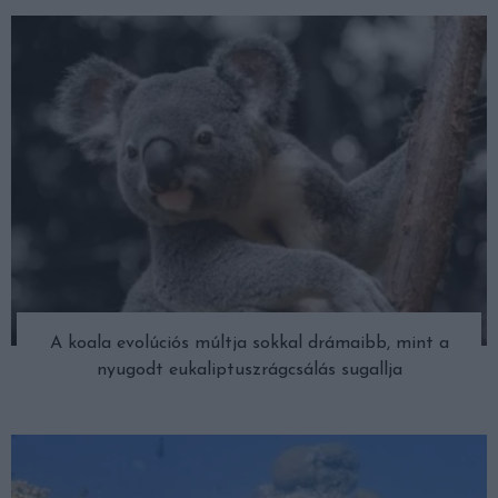
A koala evolúciós múltja sokkal drámaibb, mint a
nyugodt eukaliptuszrágcsálás sugallja