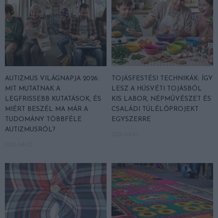
AUTIZMUS VILÁGNAPJA 2026:
TOJÁSFESTÉSI TECHNIKÁK: ÍGY
MIT MUTATNAK A
LESZ A HÚSVÉTI TOJÁSBÓL
LEGFRISSEBB KUTATÁSOK, ÉS
KIS LABOR, NÉPMŰVÉSZET ÉS
MIÉRT BESZÉL MA MÁR A
CSALÁDI TÚLÉLŐPROJEKT
TUDOMÁNY TÖBBFÉLE
EGYSZERRE
AUTIZMUSRÓL?
2026-04-01
2026-04-02