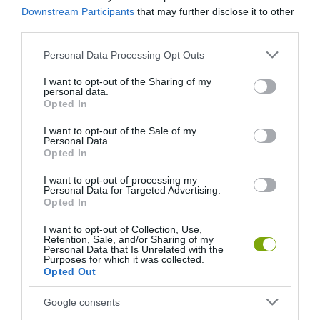
Downstream Participants
that may further disclose it to other
third parties.
KÖVETKEZŐ CIKK
Please note that this website/app uses one or more Google
Personal Data Processing Opt Outs
MEGHATÓ KEZDEMÉNYEZÉS: OVISOK ÜLTETNEK FÁKAT
services and may gather and store information including but
BÁLINT GAZDA EMLÉKÉRE
not limited to your visit or usage behaviour. You may click to
I want to opt-out of the Sharing of my
personal data.
grant or deny consent to Google and its third-party tags to
Opted In
use your data for below specified purposes in below Google
consent section.
I want to opt-out of the Sale of my
HASONLÓ ÉRDEKESSÉGEK
Personal Data.
Opted In
I want to opt-out of processing my
Personal Data for Targeted Advertising.
Opted In
I want to opt-out of Collection, Use,
Retention, Sale, and/or Sharing of my
Personal Data that Is Unrelated with the
Purposes for which it was collected.
Opted Out
Google consents
EGY ELSÜLLYEDT HAJÓ
NEM MINDENKI MENEKÜLT