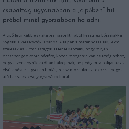
Ebben a bizarrnak tűnő sportban 3
csapattag ugyanabban a „cipőben” fut,
próbál minél gyorsabban haladni.
A cipő leginkább egy sítalpra hasonlít, fából készül és bőrszíjakkal
rögzítik a versenyzők lábához. A talpak 1 méter hosszúak, 9 cm
szélesek és 3 cm vastagok. El lehet képzelni, hogy milyen
összehangolt koordinációra, közös mozgásra van szükség ahhoz,
hogy a versenyzők valóban haladjanak, ne pedig orra bukjanak az
első lépésnél. Egyetlen botlás, rossz mozdulat azt okozza, hogy a
trió hasra esik vagy egymásra borul.