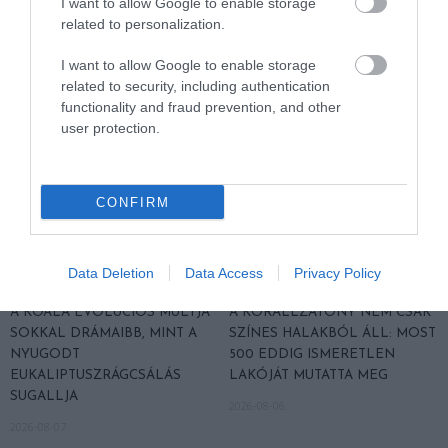
I want to allow Google to enable storage
related to personalization.
HASONLÓ ÉRDEKESSÉGEK
I want to allow Google to enable storage
related to security, including authentication
functionality and fraud prevention, and other
user protection.
CONFIRM
Data Deletion
Data Access
Privacy Policy
A KOALA EVOLÚCIÓS MÚLTJA
A KORALLZÁTONY NEM CSAK
SOKKAL DRÁMAIBB, MINT A
SZÍNES HALAKBÓL ÁLL: MOST
NYUGODT
500 EDDIG ISMERETLEN
EUKALIPTUSZRÁGCSÁLÁS
LAKÓJÁT MUTATTA MEG
SUGALLJA
2026-08-06
2026-08-07