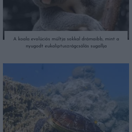
A koala evolúciós múltja sokkal drámaibb, mint a
nyugodt eukaliptuszrágcsálás sugallja