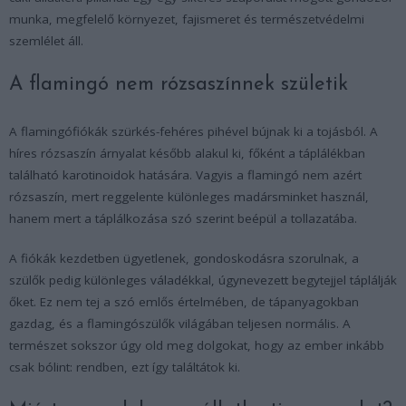
munka, megfelelő környezet, fajismeret és természetvédelmi
szemlélet áll.
A flamingó nem rózsaszínnek születik
A flamingófiókák szürkés-fehéres pihével bújnak ki a tojásból. A
híres rózsaszín árnyalat később alakul ki, főként a táplálékban
található karotinoidok hatására. Vagyis a flamingó nem azért
rózsaszín, mert reggelente különleges madársminket használ,
hanem mert a táplálkozása szó szerint beépül a tollazatába.
A fiókák kezdetben ügyetlenek, gondoskodásra szorulnak, a
szülők pedig különleges váladékkal, úgynevezett begytejjel táplálják
őket. Ez nem tej a szó emlős értelmében, de tápanyagokban
gazdag, és a flamingószülők világában teljesen normális. A
természet sokszor úgy old meg dolgokat, hogy az ember inkább
csak bólint: rendben, ezt így találtátok ki.