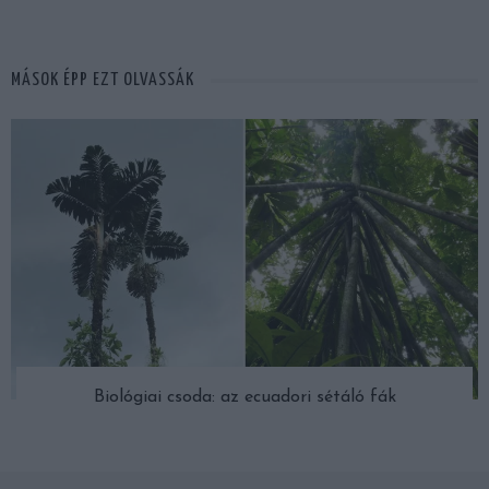
MÁSOK ÉPP EZT OLVASSÁK
Biológiai csoda: az ecuadori sétáló fák