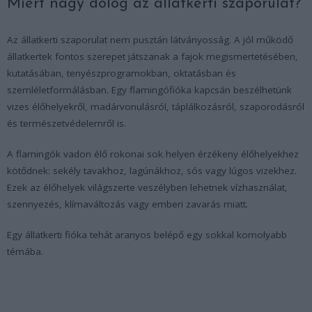
Miért nagy dolog az állatkerti szaporulat?
Az állatkerti szaporulat nem pusztán látványosság. A jól működő
állatkertek fontos szerepet játszanak a fajok megismertetésében,
kutatásában, tenyészprogramokban, oktatásban és
szemléletformálásban. Egy flamingófióka kapcsán beszélhetünk
vizes élőhelyekről, madárvonulásról, táplálkozásról, szaporodásról
és természetvédelemről is.
A flamingók vadon élő rokonai sok helyen érzékeny élőhelyekhez
kötődnek: sekély tavakhoz, lagúnákhoz, sós vagy lúgos vizekhez.
Ezek az élőhelyek világszerte veszélyben lehetnek vízhasználat,
szennyezés, klímaváltozás vagy emberi zavarás miatt.
Egy állatkerti fióka tehát aranyos belépő egy sokkal komolyabb
témába.