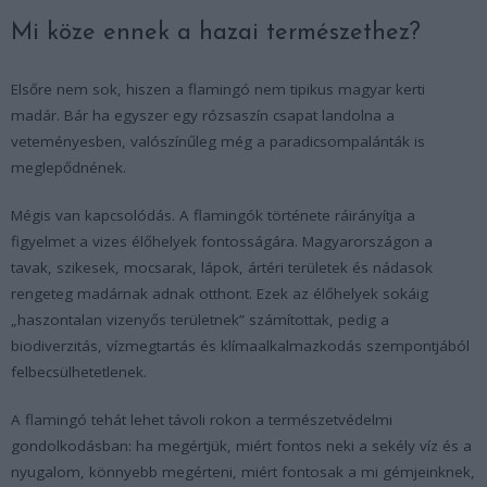
Mi köze ennek a hazai természethez?
Elsőre nem sok, hiszen a flamingó nem tipikus magyar kerti
madár. Bár ha egyszer egy rózsaszín csapat landolna a
veteményesben, valószínűleg még a paradicsompalánták is
meglepődnének.
Mégis van kapcsolódás. A flamingók története ráirányítja a
figyelmet a vizes élőhelyek fontosságára. Magyarországon a
tavak, szikesek, mocsarak, lápok, ártéri területek és nádasok
rengeteg madárnak adnak otthont. Ezek az élőhelyek sokáig
„haszontalan vizenyős területnek” számítottak, pedig a
biodiverzitás, vízmegtartás és klímaalkalmazkodás szempontjából
felbecsülhetetlenek.
A flamingó tehát lehet távoli rokon a természetvédelmi
gondolkodásban: ha megértjük, miért fontos neki a sekély víz és a
nyugalom, könnyebb megérteni, miért fontosak a mi gémjeinknek,