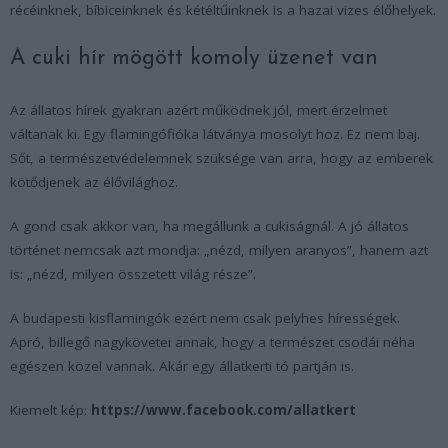
récéinknek, bíbiceinknek és kétéltűinknek is a hazai vizes élőhelyek.
A cuki hír mögött komoly üzenet van
Az állatos hírek gyakran azért működnek jól, mert érzelmet
váltanak ki. Egy flamingófióka látványa mosolyt hoz. Ez nem baj.
Sőt, a természetvédelemnek szüksége van arra, hogy az emberek
kötődjenek az élővilághoz.
A gond csak akkor van, ha megállunk a cukiságnál. A jó állatos
történet nemcsak azt mondja: „nézd, milyen aranyos”, hanem azt
is: „nézd, milyen összetett világ része”.
A budapesti kisflamingók ezért nem csak pelyhes hírességek.
Apró, billegő nagykövetei annak, hogy a természet csodái néha
egészen közel vannak. Akár egy állatkerti tó partján is.
Kiemelt kép:
https://www.facebook.com/allatkert