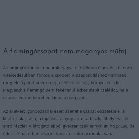
A flamingócsapat nem magányos műfaj
A flamingók társas madarak. Nagy kolóniákban élnek és költenek,
viselkedésükben fontos a csoport. A szaporodáshoz nemcsak
megfelelő pár, hanem megfelelő közösségi környezet is kell.
Magyarul: a flamingó sem feltétlenül akkor alapít családot, ha a
szomszéd medencében kínos a hangulat.
Az állatkerti gondozásnál ezért számít a csapat összetétele, a
kifutó kialakítása, a táplálás, a nyugalom, a fészkelőhely és sok
apró részlet. A látogató ebből gyakran csak annyit lát, hogy „jaj, de
édes”. A háttérben viszont hosszú szakmai munka van.