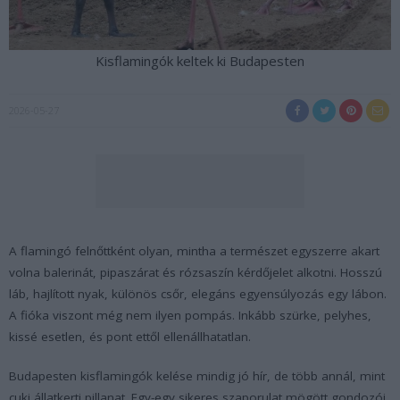
Kisflamingók keltek ki Budapesten
2026-05-27
A flamingó felnőttként olyan, mintha a természet egyszerre akart
volna balerinát, pipaszárat és rózsaszín kérdőjelet alkotni. Hosszú
láb, hajlított nyak, különös csőr, elegáns egyensúlyozás egy lábon.
A fióka viszont még nem ilyen pompás. Inkább szürke, pelyhes,
kissé esetlen, és pont ettől ellenállhatatlan.
Budapesten kisflamingók kelése mindig jó hír, de több annál, mint
cuki állatkerti pillanat. Egy-egy sikeres szaporulat mögött gondozói