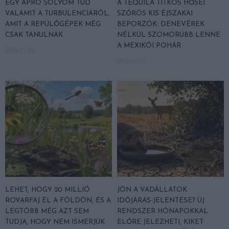
EGY APRÓ SÓLYOM TUD
A TEQUILA TITKOS HŐSEI
VALAMIT A TURBULENCIÁRÓL,
SZŐRÖS KIS ÉJSZAKAI
AMIT A REPÜLŐGÉPEK MÉG
BEPORZÓK: DENEVÉREK
CSAK TANULNAK
NÉLKÜL SZOMORÚBB LENNE
A MEXIKÓI POHÁR
2026-07-13
2026-07-10
LEHET, HOGY 20 MILLIÓ
JÖN A VADÁLLATOK
ROVARFAJ ÉL A FÖLDÖN, ÉS A
IDŐJÁRÁS-JELENTÉSE? ÚJ
LEGTÖBB MÉG AZT SEM
RENDSZER HÓNAPOKKAL
TUDJA, HOGY NEM ISMERJÜK
ELŐRE JELEZHETI, KIKET