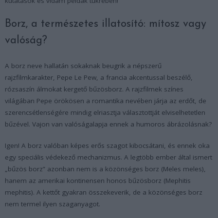
kutatások és vidám példák tükrében!
Borz, a természetes illatosító: mítosz vagy
valóság?
A borz neve hallatán sokaknak beugrik a népszerű
rajzfilmkarakter, Pepe Le Pew, a francia akcentussal beszélő,
rózsaszín álmokat kergető bűzösborz. A rajzfilmek színes
világában Pepe örökösen a romantika nevében járja az erdőt, de
szerencsétlenségére mindig elriasztja választottját elviselhetetlen
bűzével. Vajon van valóságalapja ennek a humoros ábrázolásnak?
Igen! A borz valóban képes erős szagot kibocsátani, és ennek oka
egy speciális védekező mechanizmus. A legtöbb ember által ismert
„bűzös borz” azonban nem is a közönséges borz (
Meles meles
),
hanem az amerikai kontinensen honos bűzösborz (Mephitis
mephitis). A kettőt gyakran összekeverik, de a közönséges borz
nem termel ilyen szaganyagot.