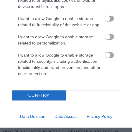
related to analytics like cookies on web or
device identifiers in apps.
I want to allow Google to enable storage
related to functionality of the website or app.
A KOALA EVOLÚCIÓS MÚLTJA
A KORALLZÁTONY NEM CSAK
SOKKAL DRÁMAIBB, MINT A
SZÍNES HALAKBÓL ÁLL: MOST
I want to allow Google to enable storage
NYUGODT
500 EDDIG ISMERETLEN
related to personalization.
EUKALIPTUSZRÁGCSÁLÁS
LAKÓJÁT MUTATTA MEG
SUGALLJA
2026-08-06
I want to allow Google to enable storage
2026-08-07
related to security, including authentication
functionality and fraud prevention, and other
user protection.
CONFIRM
Data Deletion
Data Access
Privacy Policy