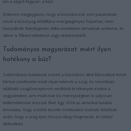
jön a végső fegyver: a bűz!
Érdemes megjegyezni, hogy a bűzösborzok sem pazarolnak:
mivel a bűzanyag előállítása energiaigényes folyamat, nem
használnák feleslegesen. Ritka esetekben támadnak emberre, és
akkor is főként véletlenül vagy védekezésből.
Tudományos magyarázat: miért ilyen
hatékony a bűz?
Tudományos kutatások szerint a bűzösborz által kibocsátott tiolok
kémiai szerkezete miatt olyan intenzív a szag. Az orrunkban
található szaglóreceptorok rendkívül érzékenyek ezekre a
vegyületekre, ami miatt már kis mennyiségben is súlyosan
kellemetlennek érezzük őket. Egy 2018-as amerikai kutatás
kimutatta, hogy a tiolok közötti molekuláris kötések felelősek
azért, hogy a szag ilyen hosszú ideig megmarad, és nehéz
eltávolítani.