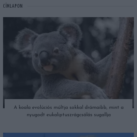
CÍMLAPON
A koala evolúciós múltja sokkal drámaibb, mint a
nyugodt eukaliptuszrágcsálás sugallja