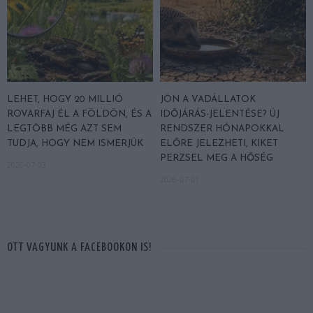
LEHET, HOGY 20 MILLIÓ
JÖN A VADÁLLATOK
ROVARFAJ ÉL A FÖLDÖN, ÉS A
IDŐJÁRÁS-JELENTÉSE? ÚJ
LEGTÖBB MÉG AZT SEM
RENDSZER HÓNAPOKKAL
TUDJA, HOGY NEM ISMERJÜK
ELŐRE JELEZHETI, KIKET
PERZSEL MEG A HŐSÉG
2026-07-03
2026-07-01
OTT VAGYUNK A FACEBOOKON IS!