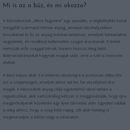
Mi is az a bűz, és mi okozza?
A bűzösborzok „titkos fegyvere” egy speciális, a végbélnyílás körüli
mirigyből származó kémiai anyag, amelyet vészhelyzetben
bocsátanak ki. Ez az anyag tiolokat tartalmaz, amelyek kéntartalmú
vegyületek, és rendkívül kellemetlen szagot árasztanak. A tiolok
nemcsak erős szaggal bírnak, hanem hosszú ideig tartó
illatmaradványokat hagynak maguk után, amit a szél is messzire
elvihet.
A borz képes akár 3-4 méteres távolságra is pontosan célba lőni
ezt a szaganyagot, amelyet akkor vet be, ha veszélyben érzi
magát. A kibocsátott anyag célja egyértelmű: távol tartani a
ragadozókat, akik valószínűleg kétszer is meggondolják, hogy újra
megpróbáljanak közeledni egy ilyen támadás után. Egyetlen találat
is elég ahhoz, hogy a szag több napig, sőt akár hetekig is
megmaradjon a bőrön vagy a ruházaton.