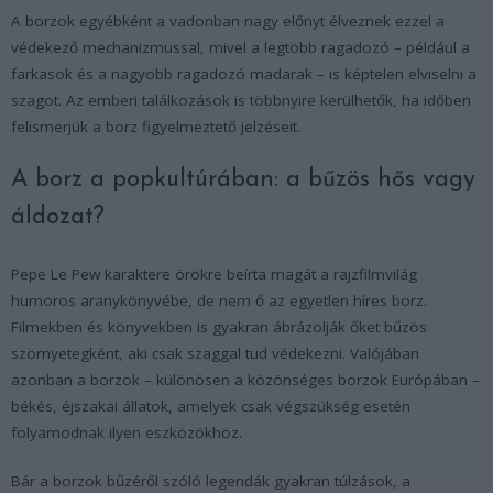
A borzok egyébként a vadonban nagy előnyt élveznek ezzel a
védekező mechanizmussal, mivel a legtöbb ragadozó – például a
farkasok és a nagyobb ragadozó madarak – is képtelen elviselni a
szagot. Az emberi találkozások is többnyire kerülhetők, ha időben
felismerjük a borz figyelmeztető jelzéseit.
A borz a popkultúrában: a bűzös hős vagy
áldozat?
Pepe Le Pew karaktere örökre beírta magát a rajzfilmvilág
humoros aranykönyvébe, de nem ő az egyetlen híres borz.
Filmekben és könyvekben is gyakran ábrázolják őket bűzös
szörnyetegként, aki csak szaggal tud védekezni. Valójában
azonban a borzok – különösen a közönséges borzok Európában –
békés, éjszakai állatok, amelyek csak végszükség esetén
folyamodnak ilyen eszközökhöz.
Bár a borzok bűzéről szóló legendák gyakran túlzások, a