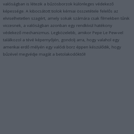
valóságban is létezik a bűzösborzok különleges védekező
képessége. A kibocsátott tiolok kémiai összetétele felelős az
elviselhetetlen szagért, amely sokak számára csak filmekben tűnik
viccesnek, a valóságban azonban egy rendkívül hatékony
védekező mechanizmus. Legközelebb, amikor Pepe Le Pew-vel
találkozol a tévé képernyőjén, gondolj arra, hogy valahol egy
amerikai erdő mélyén egy valódi borz éppen készülődik, hogy
bűzével megvédje magát a betolakodóktól!