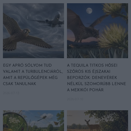
EGY APRÓ SÓLYOM TUD
A TEQUILA TITKOS HŐSEI
VALAMIT A TURBULENCIÁRÓL,
SZŐRÖS KIS ÉJSZAKAI
AMIT A REPÜLŐGÉPEK MÉG
BEPORZÓK: DENEVÉREK
CSAK TANULNAK
NÉLKÜL SZOMORÚBB LENNE
A MEXIKÓI POHÁR
2026-07-13
2026-07-10