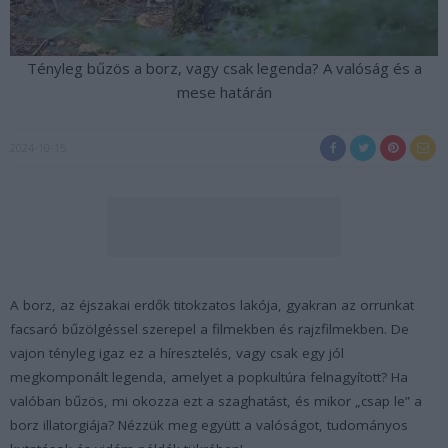
Tényleg bűzös a borz, vagy csak legenda? A valóság és a
mese határán
2024-10-15
A borz, az éjszakai erdők titokzatos lakója, gyakran az orrunkat
facsaró bűzölgéssel szerepel a filmekben és rajzfilmekben. De
vajon tényleg igaz ez a híresztelés, vagy csak egy jól
megkomponált legenda, amelyet a popkultúra felnagyított? Ha
valóban bűzös, mi okozza ezt a szaghatást, és mikor „csap le” a
borz illatorgiája? Nézzük meg együtt a valóságot, tudományos