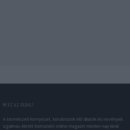
MI EZ AZ OLDAL?
A természeti környezet, körülöttünk élő állatok és növények
izgalmas életét bemutató online magazin minden nap kínál