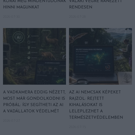
KORAI MÉG MINDENTUDÓNAK
VALAKI VÉGRE RÁNÉZETT
HINNI MAGUNKAT
RENDESEN
2026-07-30
2026-07-28
A VADKAMERA EDDIG NÉZETT,
AZ AI NEMCSAK KÉPEKET
MOST MÁR GONDOLKODNI IS
RAJZOL: REJTETT
PRÓBÁL: ÍGY SEGÍTHETI AZ AI
KIHALÁSOKAT IS
A VADÁLLATOK VÉDELMÉT
LELEPLEZHET A
TERMÉSZETVÉDELEMBEN
2026-07-27
2026-07-15