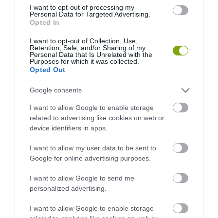
I want to opt-out of processing my
ELŐZŐ CIKK
Personal Data for Targeted Advertising.
Opted In
A MADARAK ÉS A VÁROSI ÉLET: HOGYAN ALKALMAZKODNAK A
VÁROSI MADÁRFAJOK A MODERN KÖRNYEZETHEZ?
I want to opt-out of Collection, Use,
Retention, Sale, and/or Sharing of my
Personal Data that Is Unrelated with the
Purposes for which it was collected.
KÖVETKEZŐ CIKK
Opted Out
A DUNAI VIZÁHOZ KÖTŐDŐ LEGENDÁK: A LEGNAGYOBB
Google consents
ÉDESVÍZI HAL TITKAI
I want to allow Google to enable storage
related to advertising like cookies on web or
device identifiers in apps.
HASONLÓ ÉRDEKESSÉGEK
I want to allow my user data to be sent to
Google for online advertising purposes.
I want to allow Google to send me
personalized advertising.
I want to allow Google to enable storage