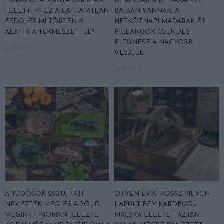
HŐKUPOLA MAGYARORSZÁG
NEM CSAK A RITKASÁGOK
FELETT: MI EZ A LÁTHATATLAN
BAJBAN VANNAK: A
FEDŐ, ÉS MI TÖRTÉNIK
HÉTKÖZNAPI MADARAK ÉS
ALATTA A TERMÉSZETTEL?
PILLANGÓK CSENDES
ELTŰNÉSE A NAGYOBB
2026-08-03
VÉSZJEL
2026-08-03
A TUDÓSOK 262 ÚJ FAJT
ÖTVEN ÉVIG ROSSZ NÉVEN
NEVEZTEK MEG, ÉS A FÖLD
LAPULT EGY KARDFOGÚ
MEGINT FINOMAN JELEZTE:
MACSKA LELETE – AZTÁN