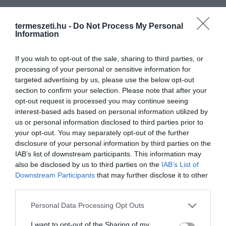
termeszeti.hu -
Do Not Process My Personal
KÖVETKEZŐ CIKK
Information
ÖLTÖZTESD FEL AZ ABLAKODAT – 17 ÖTLET A JÓPOFA,
MUTATÓS DEKORÁCIÓHOZ!
If you wish to opt-out of the sale, sharing to third parties, or
processing of your personal or sensitive information for
targeted advertising by us, please use the below opt-out
section to confirm your selection. Please note that after your
HASONLÓ ÉRDEKESSÉGEK
opt-out request is processed you may continue seeing
interest-based ads based on personal information utilized by
us or personal information disclosed to third parties prior to
your opt-out. You may separately opt-out of the further
disclosure of your personal information by third parties on the
IAB’s list of downstream participants. This information may
also be disclosed by us to third parties on the
IAB’s List of
Downstream Participants
that may further disclose it to other
third parties.
Please note that this website/app uses one or more Google
Personal Data Processing Opt Outs
services and may gather and store information including but
not limited to your visit or usage behaviour. You may click to
I want to opt-out of the Sharing of my