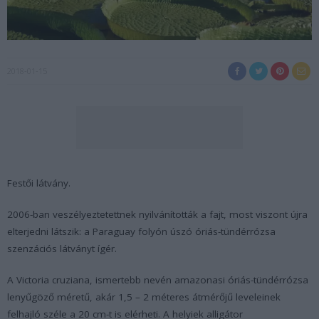
2018-01-15
Festői látvány.
2006-ban veszélyeztetettnek nyilvánították a fajt, most viszont újra
elterjedni látszik: a Paraguay folyón úszó óriás-tündérrózsa
szenzációs látványt ígér.
A Victoria cruziana, ismertebb nevén amazonasi óriás-tündérrózsa
lenyűgöző méretű, akár 1,5 – 2 méteres átmérőjű leveleinek
felhajló széle a 20 cm-t is elérheti. A helyiek alligátor