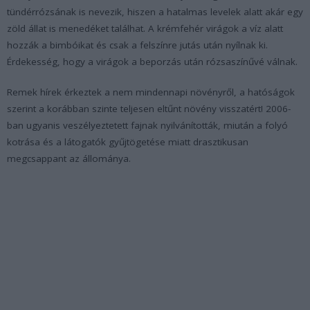
tündérrózsának is nevezik, hiszen a hatalmas levelek alatt akár egy
zöld állat is menedéket találhat. A krémfehér virágok a víz alatt
hozzák a bimbóikat és csak a felszínre jutás után nyílnak ki.
Érdekesség, hogy a virágok a beporzás után rózsaszínűvé válnak.
Remek hírek érkeztek a nem mindennapi növényről, a hatóságok
szerint a korábban szinte teljesen eltűnt növény visszatért! 2006-
ban ugyanis veszélyeztetett fajnak nyilvánították, miután a folyó
kotrása és a látogatók gyűjtögetése miatt drasztikusan
megcsappant az állománya.