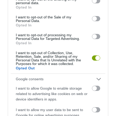
KIRÁNDULÁS A
KIRÁNDULÁS PANNONHALMA
personal data.
grant or deny consent to Google and its third-party tags to
PANNONHALMI
KÖRNYÉKÉN: TERMÉSZET,
Opted In
use your data for below specified purposes in below Google
ARBORÉTUMBA
SZŐLŐ ÉS KOMLÓ
consent section.
I want to opt-out of the Sale of my
TALÁLKOZÁSA
2026-08-04
Personal Data.
2026-08-04
Opted In
I want to opt-out of processing my
Personal Data for Targeted Advertising.
Opted In
I want to opt-out of Collection, Use,
Retention, Sale, and/or Sharing of my
Personal Data that Is Unrelated with the
Purposes for which it was collected.
Opted Out
Google consents
I want to allow Google to enable storage
KIRÁNDULÁS A
KIRÁNDULÁS A
related to advertising like cookies on web or
PANNONHALMI
PANNONHALMI FŐAPÁTSÁG
device identifiers in apps.
GYÓGYNÖVÉNYKERTBE ÉS
PINCÉSZETÉBE
ILLATMÚZEUMBA
2026-08-04
I want to allow my user data to be sent to
2026-08-04
Google for online advertising purposes.