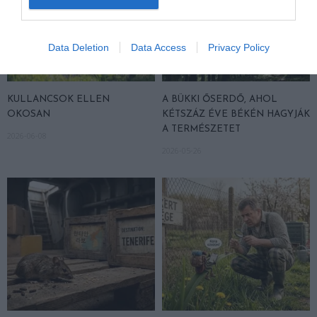
Data Deletion
Data Access
Privacy Policy
KULLANCSOK ELLEN
A BÜKKI ŐSERDŐ, AHOL
OKOSAN
KÉTSZÁZ ÉVE BÉKÉN HAGYJÁK
A TERMÉSZETET
2026-06-08
2026-05-26