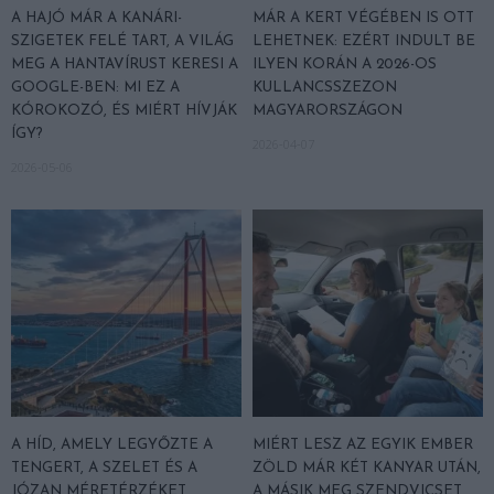
A HAJÓ MÁR A KANÁRI-
MÁR A KERT VÉGÉBEN IS OTT
SZIGETEK FELÉ TART, A VILÁG
LEHETNEK: EZÉRT INDULT BE
MEG A HANTAVÍRUST KERESI A
ILYEN KORÁN A 2026-OS
GOOGLE-BEN: MI EZ A
KULLANCSSZEZON
KÓROKOZÓ, ÉS MIÉRT HÍVJÁK
MAGYARORSZÁGON
ÍGY?
2026-04-07
2026-05-06
A HÍD, AMELY LEGYŐZTE A
MIÉRT LESZ AZ EGYIK EMBER
TENGERT, A SZELET ÉS A
ZÖLD MÁR KÉT KANYAR UTÁN,
JÓZAN MÉRETÉRZÉKET
A MÁSIK MEG SZENDVICSET