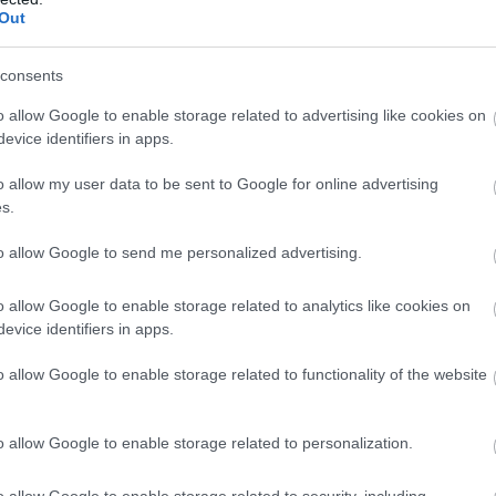
Out
consents
o allow Google to enable storage related to advertising like cookies on
evice identifiers in apps.
o allow my user data to be sent to Google for online advertising
s.
to allow Google to send me personalized advertising.
a pupilla arra kényszerül, hogy
o allow Google to enable storage related to analytics like cookies on
apotban maradjon és ez a izmokra
evice identifiers in apps.
tatja a szem struktúráját.
o allow Google to enable storage related to functionality of the website
dig átrendezi a hosszú kollagénrostokat, ami kihat a
árga, a pupilla nem kényszerül tágulásra. A fogságban
o allow Google to enable storage related to personalization.
eme pedig átmeneti zöld színt vesz fel.
o allow Google to enable storage related to security, including