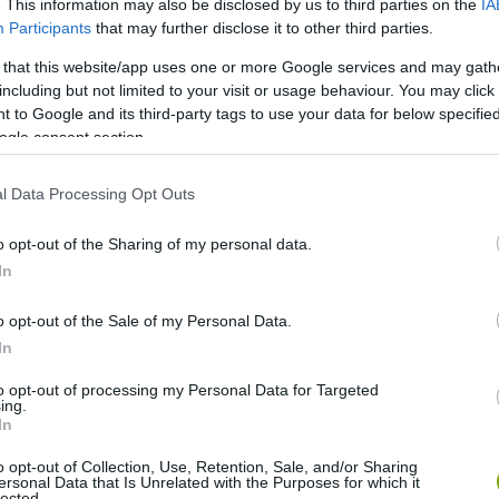
. This information may also be disclosed by us to third parties on the
IA
Participants
that may further disclose it to other third parties.
 that this website/app uses one or more Google services and may gath
including but not limited to your visit or usage behaviour. You may click 
 to Google and its third-party tags to use your data for below specifi
ogle consent section.
l Data Processing Opt Outs
o opt-out of the Sharing of my personal data.
a, a
tapetum lucidum
, egy szövetréteg a retina mögött. Ez a
In
 így növeli a fotoreceptorok számára elérhető
rul a sötétben látáshoz nagyon sok éjszakai állatnál, így
o opt-out of the Sale of my Personal Data.
 a réteg, ami világít, ha egy lámpával fókuszálunk az állatra
In
to opt-out of processing my Personal Data for Targeted
ing.
In
o opt-out of Collection, Use, Retention, Sale, and/or Sharing
ersonal Data that Is Unrelated with the Purposes for which it
lected.