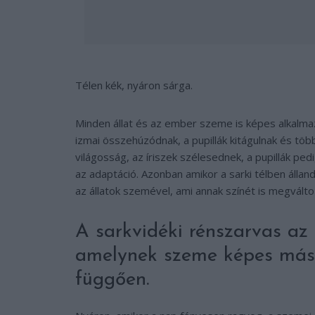
Télen kék, nyáron sárga.
Minden állat és az ember szeme is képes alkalmaz
izmai összehúzódnak, a pupillák kitágulnak és tö
világosság, az íriszek szélesednek, a pupillák pe
az adaptáció. Azonban amikor a sarki télben álland
az állatok szemével, ami annak színét is megválto
A sarkvidéki rénszarvas az
amelynek szeme képes más 
függően.