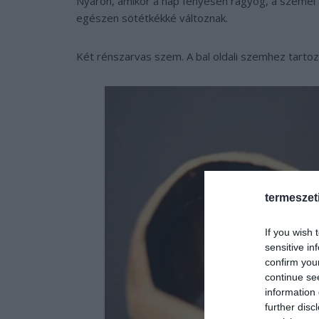
Nyáron, amikor a nap fényesen ragyog, a szemei 
egészen sötétkékké változnak.
Két rénszarvas szem. A bal oldali szemhez tartozó 
termeszet
If you wish 
sensitive in
confirm you
continue se
information 
further disc