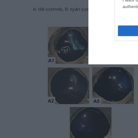
authenti
A: téli szemek, B: nyári szemek.