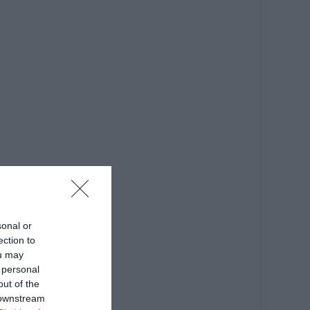
sonal or
ection to
ou may
 personal
out of the
 downstream