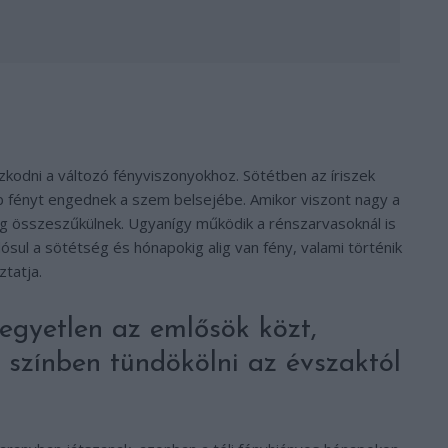
kodni a változó fényviszonyokhoz. Sötétben az íriszek
bb fényt engednek a szem belsejébe. Amikor viszont nagy a
dig összeszűkülnek. Ugyanígy működik a rénszarvasoknál is
ósul a sötétség és hónapokig alig van fény, valami történik
ztatja.
 egyetlen az emlősök közt,
színben tündökölni az évszaktól