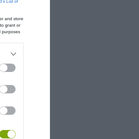
B’s List of
er and store
to grant or
ed purposes