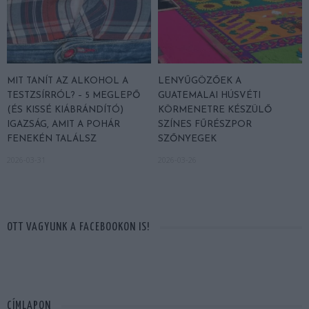
MIT TANÍT AZ ALKOHOL A
LENYŰGÖZŐEK A
TESTZSÍRRÓL? – 5 MEGLEPŐ
GUATEMALAI HÚSVÉTI
(ÉS KISSÉ KIÁBRÁNDÍTÓ)
KÖRMENETRE KÉSZÜLŐ
IGAZSÁG, AMIT A POHÁR
SZÍNES FŰRÉSZPOR
FENEKÉN TALÁLSZ
SZŐNYEGEK
2026-03-31
2026-03-26
OTT VAGYUNK A FACEBOOKON IS!
CÍMLAPON