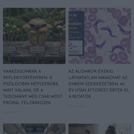
VARÁZSGOMBÁK A
AZ ÁLOMKÓR ÉVEKIG
REFLEKTORFÉNYBEN: A
LÁTHATATLAN MARADHAT AZ
PSZILOCIBIN NÉPSZERŰBB,
EMBERI SZERVEZETBEN: 40
MINT VALAHA, DE A
ÉV UTÁN ÁTTÖRÉST ÉRTEK EL
TUDOMÁNY MÉG CSAK MOST
A KUTATÓK
PRÓBÁL FELZÁRKÓZNI
2026-04-05
2026-04-14