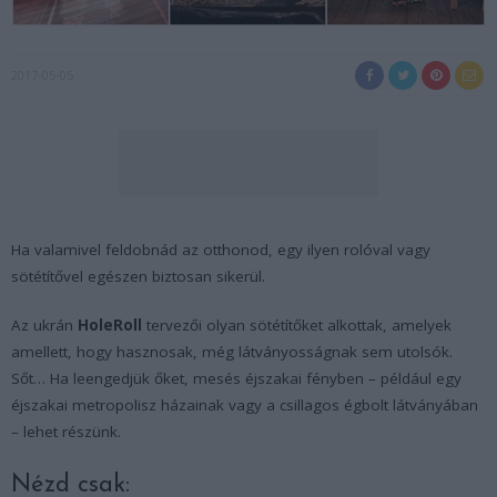
2017-05-05
Ha valamivel feldobnád az otthonod, egy ilyen rolóval vagy
sötétítővel egészen biztosan sikerül.
Az ukrán
HoleRoll
tervezői olyan sötétítőket alkottak, amelyek
amellett, hogy hasznosak, még látványosságnak sem utolsók.
Sőt… Ha leengedjük őket, mesés éjszakai fényben – például egy
éjszakai metropolisz házainak vagy a csillagos égbolt látványában
– lehet részünk.
Nézd csak: