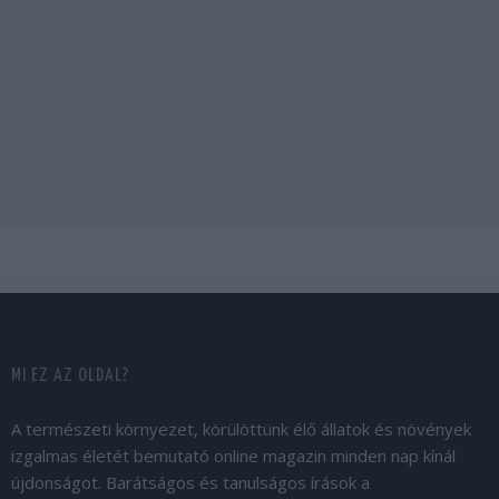
MI EZ AZ OLDAL?
A természeti környezet, körülöttünk élő állatok és növények
izgalmas életét bemutató online magazin minden nap kínál
újdonságot. Barátságos és tanulságos írások a