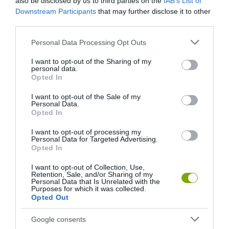
also be disclosed by us to third parties on the
IAB’s List of
Downstream Participants
that may further disclose it to other
third parties.
Please note that this website/app uses one or more Google
Personal Data Processing Opt Outs
services and may gather and store information including but
not limited to your visit or usage behaviour. You may click to
I want to opt-out of the Sharing of my
personal data.
grant or deny consent to Google and its third-party tags to
Opted In
use your data for below specified purposes in below Google
consent section.
I want to opt-out of the Sale of my
Personal Data.
Opted In
I want to opt-out of processing my
Personal Data for Targeted Advertising.
Opted In
I want to opt-out of Collection, Use,
Retention, Sale, and/or Sharing of my
Personal Data that Is Unrelated with the
Purposes for which it was collected.
Opted Out
Google consents