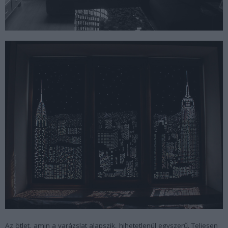
Az ötlet, amin a varázslat alapszik, hihetetlenül egyszerű. Teljesen