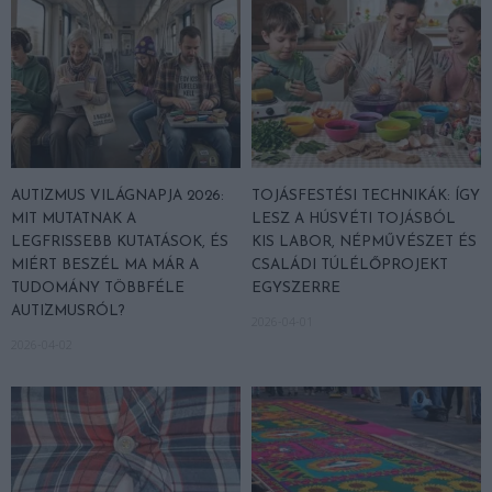
AUTIZMUS VILÁGNAPJA 2026:
TOJÁSFESTÉSI TECHNIKÁK: ÍGY
MIT MUTATNAK A
LESZ A HÚSVÉTI TOJÁSBÓL
LEGFRISSEBB KUTATÁSOK, ÉS
KIS LABOR, NÉPMŰVÉSZET ÉS
MIÉRT BESZÉL MA MÁR A
CSALÁDI TÚLÉLŐPROJEKT
TUDOMÁNY TÖBBFÉLE
EGYSZERRE
AUTIZMUSRÓL?
2026-04-01
2026-04-02