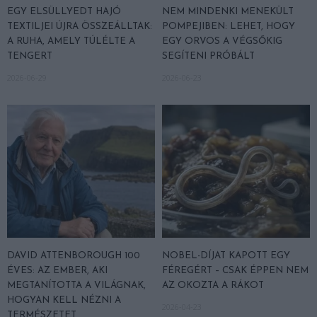
EGY ELSÜLLYEDT HAJÓ
NEM MINDENKI MENEKÜLT
TEXTILJEI ÚJRA ÖSSZEÁLLTAK:
POMPEJIBEN: LEHET, HOGY
A RUHA, AMELY TÚLÉLTE A
EGY ORVOS A VÉGSŐKIG
TENGERT
SEGÍTENI PRÓBÁLT
2026-06-29
2026-06-23
DAVID ATTENBOROUGH 100
NOBEL-DÍJAT KAPOTT EGY
ÉVES: AZ EMBER, AKI
FÉREGÉRT – CSAK ÉPPEN NEM
MEGTANÍTOTTA A VILÁGNAK,
AZ OKOZTA A RÁKOT
HOGYAN KELL NÉZNI A
2026-04-23
TERMÉSZETET