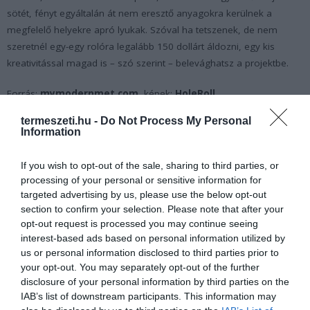
sötét, fényt egyáltalán át nem eresztő anyagokra kerülnek a
megfelelő helyekre apró lyukak. Szóval ha tetszenek, de nem
szeretnél egy-egy rolóra legalább 150 dollárt áldozni, egy kis
kreativitással magad is – szó szerint – belevághatsz a projektbe.
Forrás:
mymodernmet.com
, képek:
HoleRoll
termeszeti.hu -
Do Not Process My Personal
Information
If you wish to opt-out of the sale, sharing to third parties, or
processing of your personal or sensitive information for
targeted advertising by us, please use the below opt-out
section to confirm your selection. Please note that after your
opt-out request is processed you may continue seeing
interest-based ads based on personal information utilized by
us or personal information disclosed to third parties prior to
your opt-out. You may separately opt-out of the further
disclosure of your personal information by third parties on the
IAB’s list of downstream participants. This information may