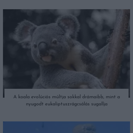
A koala evolúciós múltja sokkal drámaibb, mint a
nyugodt eukaliptuszrágcsálás sugallja