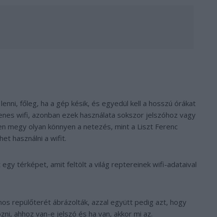
enni, főleg, ha a gép késik, és egyedül kell a hosszú órákat
enes wifi, azonban ezek használata sokszor jelszóhoz vagy
n megy olyan könnyen a netezés, mint a Liszt Ferenc
et használni a wifit.
egy térképet, amit feltölt a világ reptereinek wifi-adataival
mos repülőterét ábrázolták, azzal együtt pedig azt, hogy
zni, ahhoz van-e jelszó és ha van, akkor mi az.