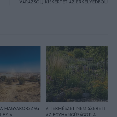
VARÁZSOLJ KISKERTET AZ ERKÉLYEDBŐL!
A MAGYARORSZÁG
A TERMÉSZET NEM SZERETI
I EZ A
AZ EGYHANGÚSÁGOT: A