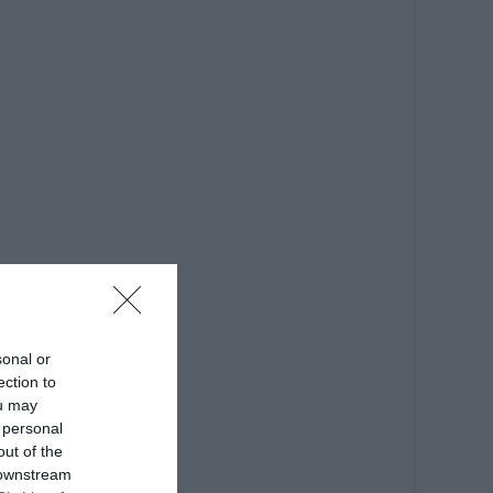
sonal or
ection to
ou may
 personal
out of the
 downstream