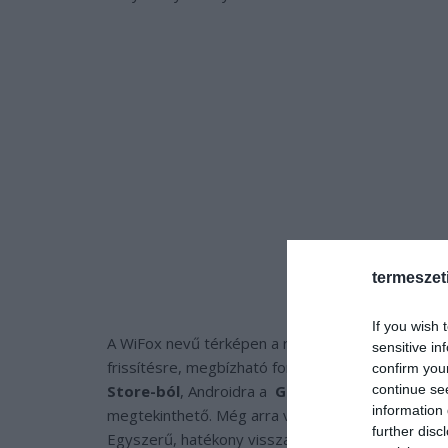
termeszet
If you wish 
A WiFox nevű térképen a repterek és várakozó csa
sensitive in
frissítésre, megbízható forrásokból (pilóták, uta
confirm you
continue se
Store-ból
, Androidra a
Google Play-ből
vagy a
information 
megtekinthető. Még arra vonatkozó tanácsokat is k
further disc
Egyszerű, hatékony visszacsatolási rendszerrel a