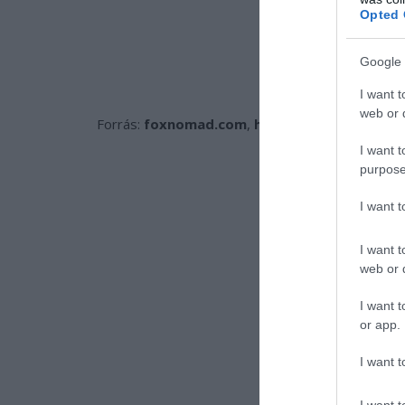
Opted 
Google 
I want t
web or d
Forrás:
foxnomad.com
,
hvg.hu
I want t
purpose
I want 
I want t
web or d
I want t
or app.
I want t
I want t