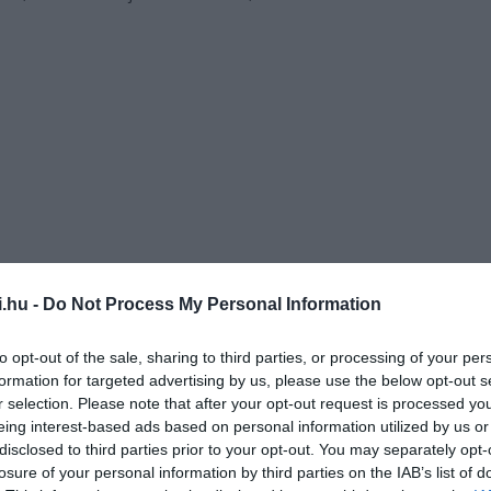
i.hu -
Do Not Process My Personal Information
to opt-out of the sale, sharing to third parties, or processing of your per
rnokok jelszavai valós idejű információkkal kerülnek
formation for targeted advertising by us, please use the below opt-out s
zók, reptéri alkalmazottak). A WiFox elérhető iOS-ra az
App
r selection. Please note that after your opt-out request is processed y
eing interest-based ads based on personal information utilized by us or
z
Amazonról
. Az összes hotspot így offline üzemmódban is
disclosed to third parties prior to your opt-out. You may separately opt-
apunk, hogy pl. „a 47-es kapunál a legerősebb a jel”.
losure of your personal information by third parties on the IAB’s list of
 felhasználóktól származó jelzéseket, információkat is