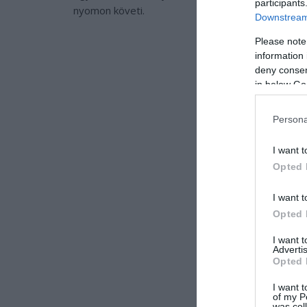
participants
nyomon követi.
Downstream 
Please note
information 
deny consent
in below Go
Persona
I want t
Opted 
I want t
Opted 
I want 
Advertis
Opted 
I want t
of my P
was col