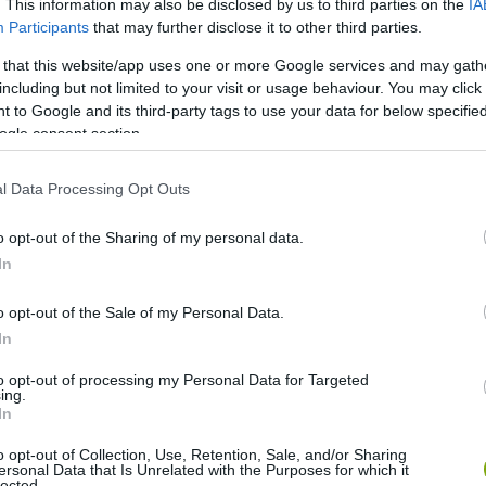
. This information may also be disclosed by us to third parties on the
IA
Participants
that may further disclose it to other third parties.
 that this website/app uses one or more Google services and may gath
including but not limited to your visit or usage behaviour. You may click 
 to Google and its third-party tags to use your data for below specifi
ogle consent section.
l Data Processing Opt Outs
o opt-out of the Sharing of my personal data.
In
o opt-out of the Sale of my Personal Data.
In
to opt-out of processing my Personal Data for Targeted
ing.
In
o opt-out of Collection, Use, Retention, Sale, and/or Sharing
ersonal Data that Is Unrelated with the Purposes for which it
lected.