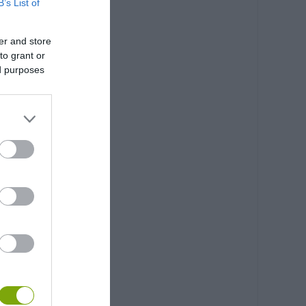
B’s List of
er and store
to grant or
ed purposes