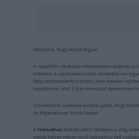
Mentsd le, hogy kéznél legyen.
A repülőtéri várakozás rettenetesen unalmas tud l
töltened. A reptereken szinte mindenhol van ingy
helyi telefonszámhoz kötött. Nem minden reptére
repülőtéren, ahol 2 órán keresztül díjmentesen leh
Szerencsére, valakinek eszébe jutott, hogy készít 
és folyamatosan frissíti azokat.
A
foXnoMad
által készített térképen a világ szá
melyik helyen milyen nevű hálózathoz kell csatlako