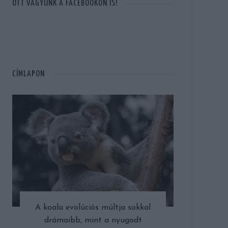
OTT VAGYUNK A FACEBOOKON IS!
CÍMLAPON
A koala evolúciós múltja sokkal
drámaibb, mint a nyugodt