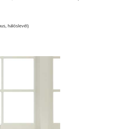
us, hálóslevél)