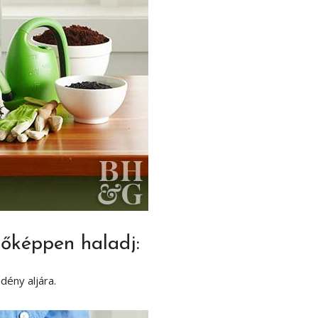
zőképpen haladj:
dény aljára.