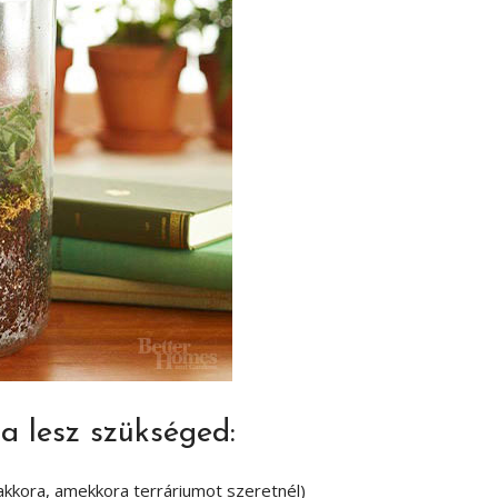
a lesz szükséged:
akkora, amekkora terráriumot szeretnél)