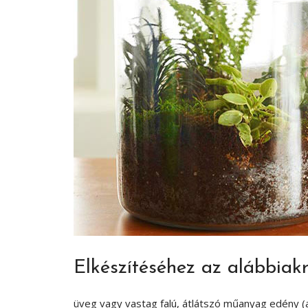
Elkészítéséhez az alábbiakr
üveg vagy vastag falú, átlátszó műanyag edény (