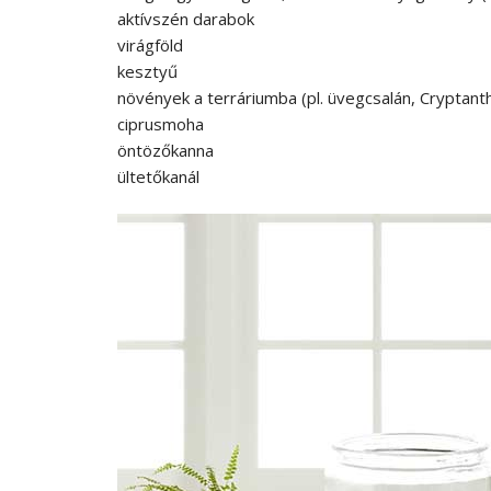
aktívszén darabok
virágföld
kesztyű
növények a terráriumba (pl. üvegcsalán, Cryptanth
ciprusmoha
öntözőkanna
ültetőkanál