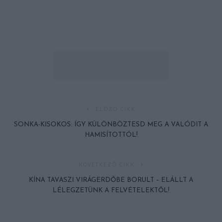
ELŐZŐ CIKK
SONKA-KISOKOS: ÍGY KÜLÖNBÖZTESD MEG A VALÓDIT A
HAMISÍTOTTÓL!
KÖVETKEZŐ CIKK
KÍNA TAVASZI VIRÁGERDŐBE BORULT – ELÁLLT A
LÉLEGZETÜNK A FELVÉTELEKTŐL!