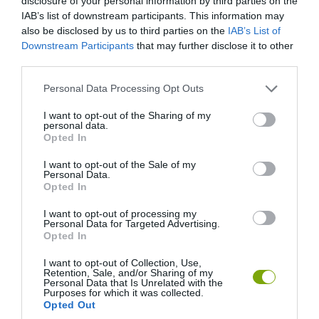
disclosure of your personal information by third parties on the
IAB’s list of downstream participants. This information may
also be disclosed by us to third parties on the
IAB’s List of
Downstream Participants
that may further disclose it to other
third parties.
Please note that this website/app uses one or more Google
Personal Data Processing Opt Outs
services and may gather and store information including but
not limited to your visit or usage behaviour. You may click to
I want to opt-out of the Sharing of my
personal data.
grant or deny consent to Google and its third-party tags to
Opted In
use your data for below specified purposes in below Google
consent section.
I want to opt-out of the Sale of my
Personal Data.
Opted In
I want to opt-out of processing my
Personal Data for Targeted Advertising.
Fotó: Flax & Twine
Opted In
I want to opt-out of Collection, Use,
8. Ünnepi díszben – a csillogó konfettik
Retention, Sale, and/or Sharing of my
Personal Data that Is Unrelated with the
húsvétkor is megalapozzák a hangulatot.
Purposes for which it was collected.
Opted Out