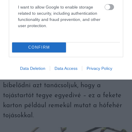
I want to allow Google to enable storage
related to security, including authentication
functionality and fraud prevention, and other
user protection.
CONFIRM
Fotó: Studio DIY
Data Deletion
Data Access
Privacy Policy
9. Annak, aki nem szeretne tojásfestéssel
bíbelődni azt tanácsoljuk, hogy a
tojástartót tegye egyedivé – ez a fekete
karton például remekül mutat a hófehér
tojásokkal.