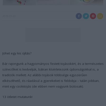
2018-03-23
Jöhet egy kis újítás?
Bár rajongunk a hagyományos festett tojásokért, és a természetes
színezőket is kedveljük, bátran kísérletezünk újdonságokkal is, a
tradíciók mellett. Az alábbi tojások többsége egyszerűen
elkészíthető, és ráadásul a gyerekeket is feldobja – talán jobban,
mint egy csokitojás (de ebben nem vagyunk biztosak).
13 ötletet mutatunk!