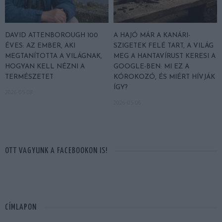
DAVID ATTENBOROUGH 100
A HAJÓ MÁR A KANÁRI-
ÉVES: AZ EMBER, AKI
SZIGETEK FELÉ TART, A VILÁG
MEGTANÍTOTTA A VILÁGNAK,
MEG A HANTAVÍRUST KERESI A
HOGYAN KELL NÉZNI A
GOOGLE-BEN: MI EZ A
TERMÉSZETET
KÓROKOZÓ, ÉS MIÉRT HÍVJÁK
ÍGY?
2026-05-08
2026-05-06
OTT VAGYUNK A FACEBOOKON IS!
CÍMLAPON