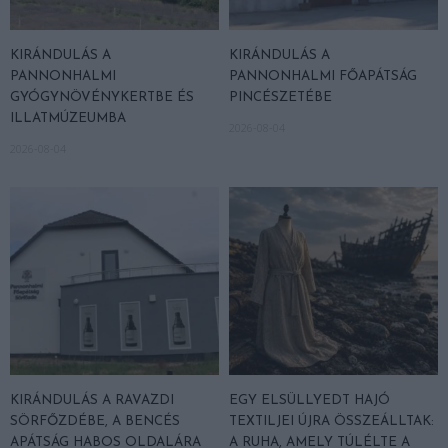
KIRÁNDULÁS A
KIRÁNDULÁS A
PANNONHALMI
PANNONHALMI FŐAPÁTSÁG
GYÓGYNÖVÉNYKERTBE ÉS
PINCÉSZETÉBE
ILLATMÚZEUMBA
2026-08-04
2026-08-04
KIRÁNDULÁS A RAVAZDI
EGY ELSÜLLYEDT HAJÓ
SÖRFŐZDÉBE, A BENCÉS
TEXTILJEI ÚJRA ÖSSZEÁLLTAK:
APÁTSÁG HABOS OLDALÁRA
A RUHA, AMELY TÚLÉLTE A