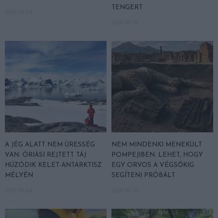
TENGERT
2026-08-04
2026-06-29
A JÉG ALATT NEM ÜRESSÉG
NEM MINDENKI MENEKÜLT
VAN: ÓRIÁSI REJTETT TÁJ
POMPEJIBEN: LEHET, HOGY
HÚZÓDIK KELET-ANTARKTISZ
EGY ORVOS A VÉGSŐKIG
MÉLYÉN
SEGÍTENI PRÓBÁLT
2026-06-24
2026-06-23