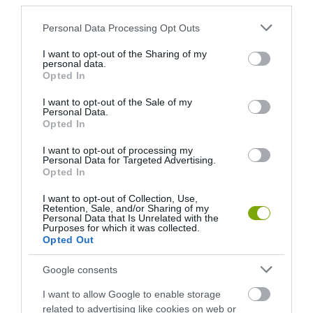
third parties.
Please note that this website/app uses one or more Google
Personal Data Processing Opt Outs
services and may gather and store information including but
not limited to your visit or usage behaviour. You may click to
I want to opt-out of the Sharing of my
personal data.
grant or deny consent to Google and its third-party tags to
Opted In
use your data for below specified purposes in below Google
consent section.
I want to opt-out of the Sale of my
Personal Data.
Opted In
I want to opt-out of processing my
Personal Data for Targeted Advertising.
Opted In
I want to opt-out of Collection, Use,
Retention, Sale, and/or Sharing of my
Personal Data that Is Unrelated with the
Purposes for which it was collected.
Opted Out
Google consents
I want to allow Google to enable storage
related to advertising like cookies on web or