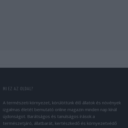
MI EZ AZ OLDAL?
A természeti környezet, körülöttünk élő állatok és növények
izgalmas életét bemutató online magazin minden nap kínál
újdonságot. Barátságos és tanulságos írások a
természetjáró, állatbarát, kertészkedő és környezetvédő