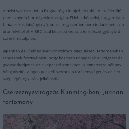
A helyi sajtó szerint a Pingba régió kertjeiben több, mint félmillió
cseresznyefa borul ilyenkor virágba. El lehet képzelni, hogy milyen
fantasztikus látványt nyújtanak – egyszerűen nem tudunk betelni a
drónfelvétellel. A BBC által készített videó a természet gyönyörű
színeit mutatja be.
Japánban és Kínában ilyenkor számos településen, tartományban
rendeznek fesztiválokat, hogy közösen ünnepeljék a virágzást és
gyönyörködjenek az elképesztő színekben. A mindössze néhány
hétig díszítő, világos-pasztell szirmok a törékenységet és az élet
szépségét egyaránt jelképezik.
Cseresznyevirágzás Kunming-ben, Jünnan
tartomány