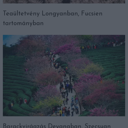
Teaültetvény Longyanban, Fucsien
tartományban
Barackvirágzás Deyangban, Szecsuan