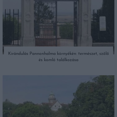
Kirándulás Pannonhalma környékén: természet, szőlő
és komló találkozása