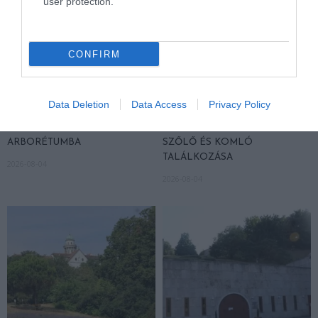
user protection.
CONFIRM
Data Deletion
Data Access
Privacy Policy
KIRÁNDULÁS A
KIRÁNDULÁS PANNONHALMA
PANNONHALMI
KÖRNYÉKÉN: TERMÉSZET,
ARBORÉTUMBA
SZŐLŐ ÉS KOMLÓ
TALÁLKOZÁSA
2026-08-04
2026-08-04