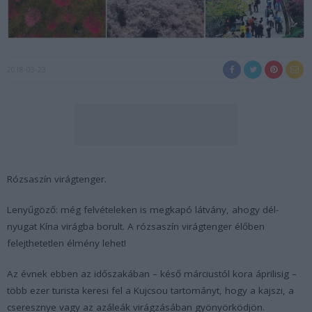
2018-03-23
Rózsaszín virágtenger.
Lenyűgöző: még felvételeken is megkapó látvány, ahogy dél-
nyugat Kína virágba borult. A rózsaszín virágtenger élőben
felejthetetlen élmény lehet!
Az évnek ebben az időszakában – késő márciustól kora áprilisig –
több ezer turista keresi fel a Kujcsou tartományt, hogy a kajszi, a
cseresznye vagy az azáleák virágzásában gyönyörködjön.