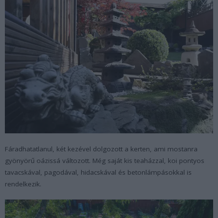
Fáradhatatlanul, két kezével dolgozott a kerten, ami mostanra
gyönyörű oázissá változott. Még saját kis teaházzal, koi pontyos
tavacskával, pagodával, hidacskával és betonlámpásokkal is
rendelkezik.