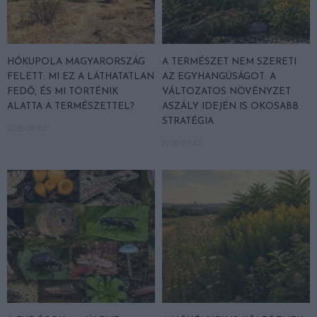
HŐKUPOLA MAGYARORSZÁG
A TERMÉSZET NEM SZERETI
FELETT: MI EZ A LÁTHATATLAN
AZ EGYHANGÚSÁGOT: A
FEDŐ, ÉS MI TÖRTÉNIK
VÁLTOZATOS NÖVÉNYZET
ALATTA A TERMÉSZETTEL?
ASZÁLY IDEJÉN IS OKOSABB
STRATÉGIA
2026-08-03
2026-07-31