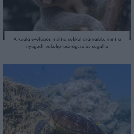
A koala evolúciós múltja sokkal drámaibb, mint a
nyugodt eukaliptuszrágcsálás sugallja