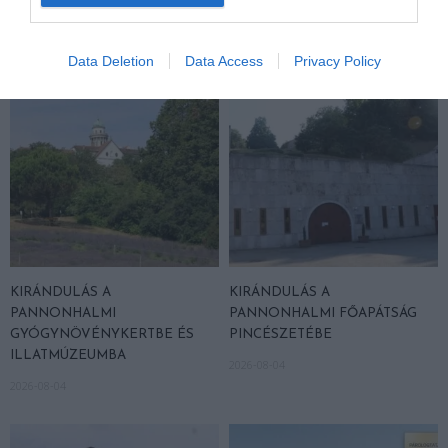
TALÁLKOZÁSA
2026-08-04
2026-08-04
Data Deletion
Data Access
Privacy Policy
KIRÁNDULÁS A
KIRÁNDULÁS A
PANNONHALMI
PANNONHALMI FŐAPÁTSÁG
GYÓGYNÖVÉNYKERTBE ÉS
PINCÉSZETÉBE
ILLATMÚZEUMBA
2026-08-04
2026-08-04