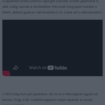
A japánkert azóta számos rajongót szerzett, köztük japánokat is,
akik odáig vannak a részletekért. Fittonnak még japán barátai is
lettek, akikkel gyakran vált leveleket is és sokat ad a véleményükre.
A férfi még nem járt Japánban, de most a feleségével együtt azt
tervezi, hogy a 60. születésnapjukon végre eljutnak az ázsiai