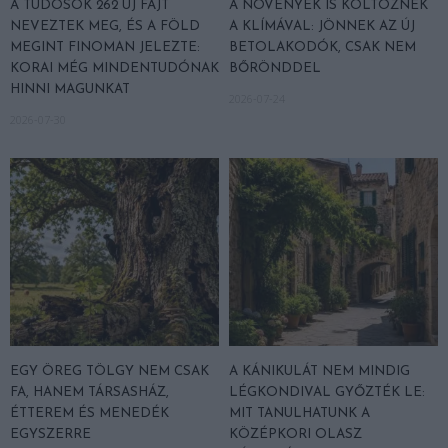
A TUDÓSOK 262 ÚJ FAJT
A NÖVÉNYEK IS KÖLTÖZNEK
NEVEZTEK MEG, ÉS A FÖLD
A KLÍMÁVAL: JÖNNEK AZ ÚJ
MEGINT FINOMAN JELEZTE:
BETOLAKODÓK, CSAK NEM
KORAI MÉG MINDENTUDÓNAK
BŐRÖNDDEL
HINNI MAGUNKAT
2026-07-24
2026-07-30
EGY ÖREG TÖLGY NEM CSAK
A KÁNIKULÁT NEM MINDIG
FA, HANEM TÁRSASHÁZ,
LÉGKONDIVAL GYŐZTÉK LE:
ÉTTEREM ÉS MENEDÉK
MIT TANULHATUNK A
EGYSZERRE
KÖZÉPKORI OLASZ