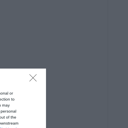
sonal or
ection to
ou may
 personal
out of the
 downstream