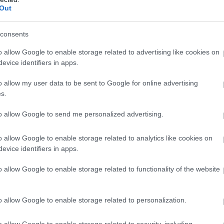
Out
 Tarkabarka ruha a fáknak. Őrületesen jó!
3. Szépséges,
vadó, gyönyörű tulipáncsokor az ebédlőasztalra.
5.
consents
ndéri mécsestartó lesz belőlük.
Karácsonykor pedig a
 függöny minden nap jókedvet varázsol a konyhába.
7.
o allow Google to enable storage related to advertising like cookies on
evice identifiers in apps.
obába.
A virágos változatot a verandára ajánljuk.
8.
mpabura.
9. Kivirágoztak a gomblukak és az italos
o allow my user data to be sent to Google for online advertising
szét heverő apróságoknak horgolt kis tartó való.
11.
s.
rtikat, családi összejöveteleket sk girlandokkal
to allow Google to send me personalized advertising.
áció is készülhet.
13. Tündéri zokni a padló és a
kpárnák elrabolták a szívünket.
15. Végre egy pókháló a
o allow Google to enable storage related to analytics like cookies on
seszép takaró „pávatollakból”.
17. Bűbájos dekoráció, de
evice identifiers in apps.
idám golyók csempésznek egy kis színt a lakásba.
19.
o allow Google to enable storage related to functionality of the website
 télapó nadrágjába.
20. Kisbabás lakásokba ilyen
o allow Google to enable storage related to personalization.
. Őrületesen jó!
o allow Google to enable storage related to security, including