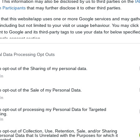
. This information may also be disclosed by us to third parties on the
IA
Participants
that may further disclose it to other third parties.
 that this website/app uses one or more Google services and may gath
including but not limited to your visit or usage behaviour. You may click 
 to Google and its third-party tags to use your data for below specifi
ogle consent section.
l Data Processing Opt Outs
o opt-out of the Sharing of my personal data.
In
o opt-out of the Sale of my Personal Data.
In
to opt-out of processing my Personal Data for Targeted
ing.
In
eart.blogspot.com
o opt-out of Collection, Use, Retention, Sale, and/or Sharing
ersonal Data that Is Unrelated with the Purposes for which it
lected.