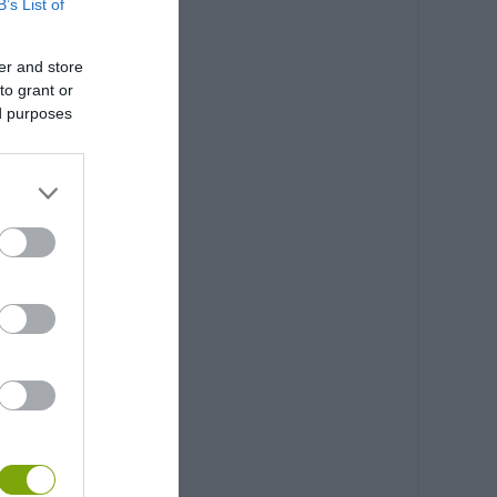
B’s List of
er and store
to grant or
ed purposes