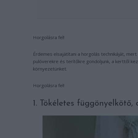
Horgolásra fel!
Érdemes elsajátítani a horgolás technikáját, mert
pulóverekre és terítőkre gondoljunk, a kerttől k
környezetünket.
Horgolásra fel!
1. Tökéletes függönyelkötő,