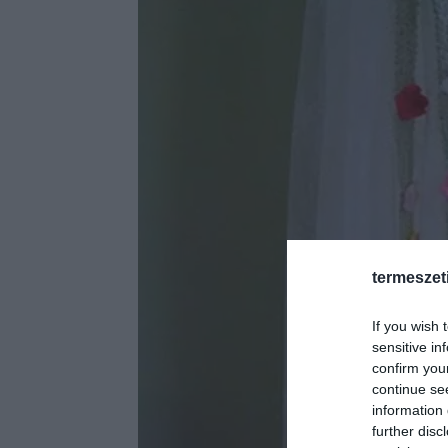
termeszet
If you wish 
sensitive in
confirm you
continue se
information 
further disc