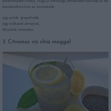
eredményért! Fontos, hogy jó minőségű almaecetet használj az ital
készítéséhez! Íme az összetevők:
egy pohár grapefruitlé,
egy evőkanál almaecet,
fél pohár mentatea.
3. Citromos víz chia maggal