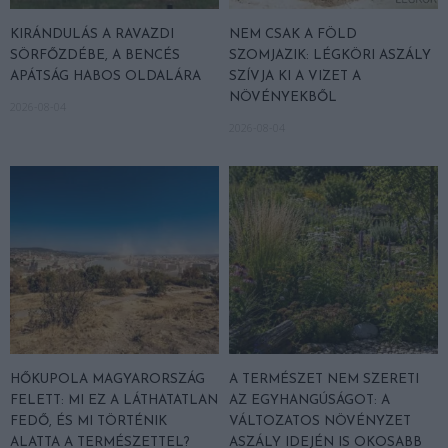
KIRÁNDULÁS A RAVAZDI
NEM CSAK A FÖLD
SÖRFŐZDÉBE, A BENCÉS
SZOMJAZIK: LÉGKÖRI ASZÁLY
APÁTSÁG HABOS OLDALÁRA
SZÍVJA KI A VIZET A
NÖVÉNYEKBŐL
2026-08-04
2026-08-04
HŐKUPOLA MAGYARORSZÁG
A TERMÉSZET NEM SZERETI
FELETT: MI EZ A LÁTHATATLAN
AZ EGYHANGÚSÁGOT: A
FEDŐ, ÉS MI TÖRTÉNIK
VÁLTOZATOS NÖVÉNYZET
ALATTA A TERMÉSZETTEL?
ASZÁLY IDEJÉN IS OKOSABB