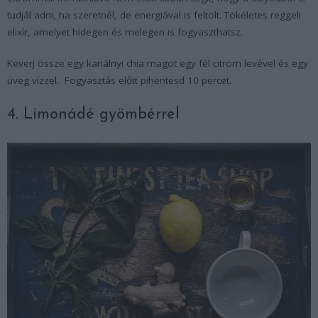
tudjál adni, ha szeretnél, de energiával is feltölt. Tökéletes reggeli
elixír, amelyet hidegen és melegen is fogyaszthatsz.
Keverj össze egy kanálnyi chia magot egy fél citrom levével és egy
üveg vízzel. Fogyasztás előtt pihentesd 10 percet.
4. Limonádé gyömbérrel