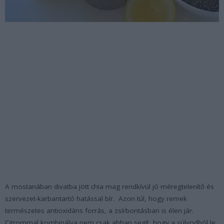
A mostanában divatba jött chia mag rendkívül jó méregtelenítő és
szervezet-karbantartó hatással bír. Azon túl, hogy remek
természetes antioxidáns forrás, a zsírbontásban is élen jár.
Citrommal kombinálva nem csak abban segít, hogy a súlyodból le