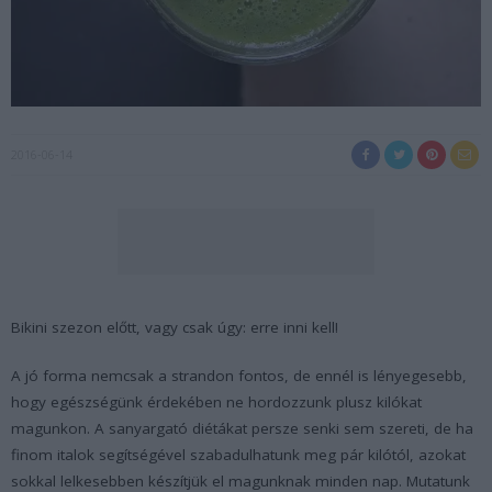
2016-06-14
Bikini szezon előtt, vagy csak úgy: erre inni kell!
A jó forma nemcsak a strandon fontos, de ennél is lényegesebb,
hogy egészségünk érdekében ne hordozzunk plusz kilókat
magunkon. A sanyargató diétákat persze senki sem szereti, de ha
finom italok segítségével szabadulhatunk meg pár kilótól, azokat
sokkal lelkesebben készítjük el magunknak minden nap. Mutatunk