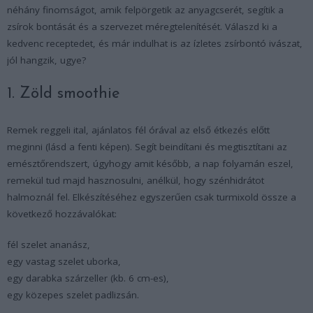
néhány finomságot, amik felpörgetik az anyagcserét, segítik a
zsírok bontását és a szervezet méregtelenítését. Válaszd ki a
kedvenc receptedet, és már indulhat is az ízletes zsírbontó ivászat,
jól hangzik, ugye?
1. Zöld smoothie
Remek reggeli ital, ajánlatos fél órával az első étkezés előtt
meginni (lásd a fenti képen). Segít beindítani és megtisztítani az
emésztőrendszert, úgyhogy amit később, a nap folyamán eszel,
remekül tud majd hasznosulni, anélkül, hogy szénhidrátot
halmoznál fel. Elkészítéséhez egyszerűen csak turmixold össze a
következő hozzávalókat:
fél szelet ananász,
egy vastag szelet uborka,
egy darabka szárzeller (kb. 6 cm-es),
egy közepes szelet padlizsán.