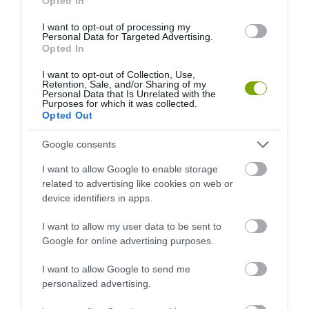
Opted In
I want to opt-out of processing my
Personal Data for Targeted Advertising.
Opted In
I want to opt-out of Collection, Use,
Retention, Sale, and/or Sharing of my
Personal Data that Is Unrelated with the
Purposes for which it was collected.
Opted Out
ELŐZŐ CIKK
Google consents
6 DOLOG, AMI AKKOR TÖRTÉNIK, HA NEM ISZOL ELEGENDŐ
I want to allow Google to enable storage
VIZET
related to advertising like cookies on web or
device identifiers in apps.
KÖVETKEZŐ CIKK
I want to allow my user data to be sent to
12 TUTI TIPP A BEFŐTTESÜVEG FELHASZNÁLÁSÁRA
Google for online advertising purposes.
I want to allow Google to send me
personalized advertising.
HASONLÓ ÉRDEKESSÉGEK