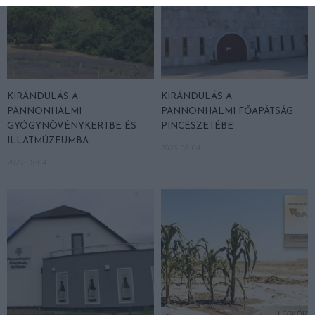
KIRÁNDULÁS A
KIRÁNDULÁS A
PANNONHALMI
PANNONHALMI FŐAPÁTSÁG
GYÓGYNÖVÉNYKERTBE ÉS
PINCÉSZETÉBE
ILLATMÚZEUMBA
2026-08-04
2026-08-04