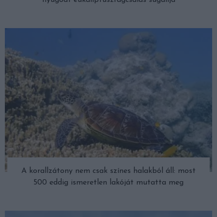
nyugodt eukaliptuszrágcsálás sugallja
A korallzátony nem csak színes halakból áll: most
500 eddig ismeretlen lakóját mutatta meg