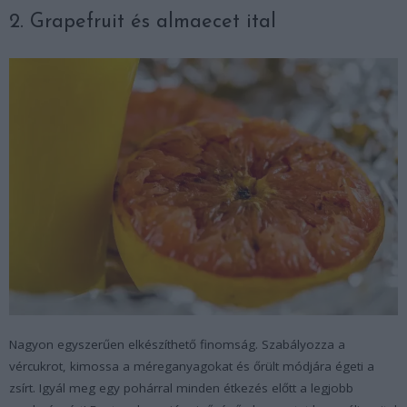
2. Grapefruit és almaecet ital
Nagyon egyszerűen elkészíthető finomság. Szabályozza a
vércukrot, kimossa a méreganyagokat és őrült módjára égeti a
zsírt. Igyál meg egy pohárral minden étkezés előtt a legjobb