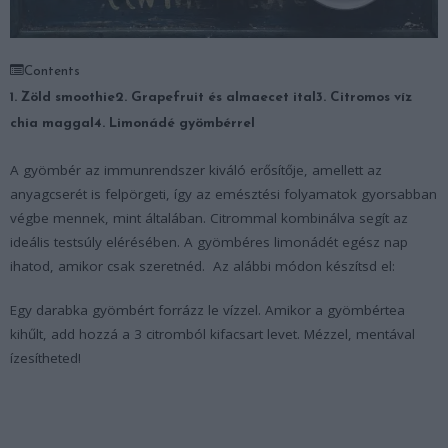
Contents
1. Zöld smoothie
2. Grapefruit és almaecet ital
3. Citromos víz
chia maggal
4. Limonádé gyömbérrel
A gyömbér az immunrendszer kiváló erősítője, amellett az
anyagcserét is felpörgeti, így az emésztési folyamatok gyorsabban
végbe mennek, mint általában. Citrommal kombinálva segít az
ideális testsúly elérésében. A gyömbéres limonádét egész nap
ihatod, amikor csak szeretnéd. Az alábbi módon készítsd el:
Egy darabka gyömbért forrázz le vízzel. Amikor a gyömbértea
kihűlt, add hozzá a 3 citromból kifacsart levet. Mézzel, mentával
ízesítheted!