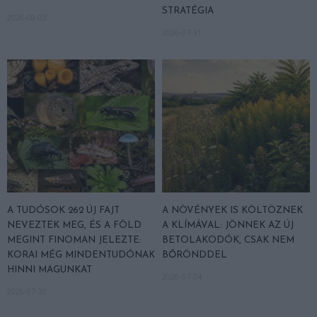
STRATÉGIA
2026-08-03
2026-07-31
A TUDÓSOK 262 ÚJ FAJT
A NÖVÉNYEK IS KÖLTÖZNEK
NEVEZTEK MEG, ÉS A FÖLD
A KLÍMÁVAL: JÖNNEK AZ ÚJ
MEGINT FINOMAN JELEZTE:
BETOLAKODÓK, CSAK NEM
KORAI MÉG MINDENTUDÓNAK
BŐRÖNDDEL
HINNI MAGUNKAT
2026-07-24
2026-07-30