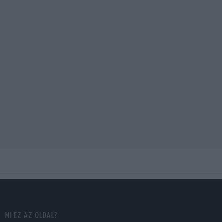
MI EZ AZ OLDAL?