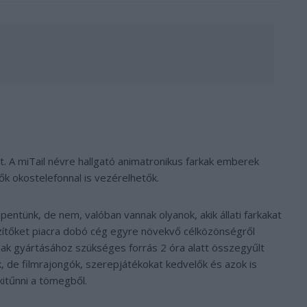
t. A miTail névre hallgató animatronikus farkak emberek
ők okostelefonnal is vezérelhetők.
pentünk, de nem, valóban vannak olyanok, akik állati farkakat
szítőket piacra dobó cég egyre növekvő célközönségről
inak gyártásához szükséges forrás 2 óra alatt összegyűlt
, de filmrajongók, szerepjátékokat kedvelők és azok is
kitűnni a tömegből.