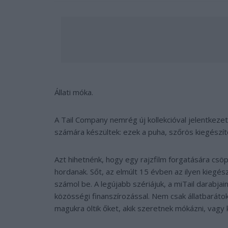
Állati móka.
A Tail Company nemrég új kollekcióval jelentkezet
számára készültek: ezek a puha, szőrös kiegészít
Azt hihetnénk, hogy egy rajzfilm forgatására csöp
hordanak. Sőt, az elmúlt 15 évben az ilyen kiegé
számol be. A legújabb szériájuk, a miTail darabja
közösségi finanszírozással. Nem csak állatbarátok
magukra öltik őket, akik szeretnek mókázni, vagy 