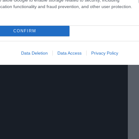
cation functionality and fraud prevention, and other user protection.
előző. Várhatóan 2021 augusztusától már a kereskedelemben
CONFIRM
Data Deletion
Data Access
Privacy Policy