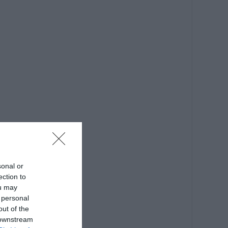
sonal or
ection to
ou may
 personal
out of the
 downstream