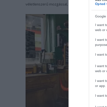
véletlenszerű mozgással, mint egy igazi farok.
Opted 
Google 
I want t
web or d
I want t
purpose
I want 
I want t
web or d
I want t
or app.
I want t
I want t