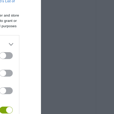
B’s List of
er and store
to grant or
ed purposes