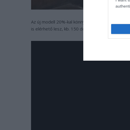
authenti
Az új modell 20%-kal könnyebb is lett, mint az 
is elérhető lesz, kb. 150 dollárért (kb. 40 ezer Ft).