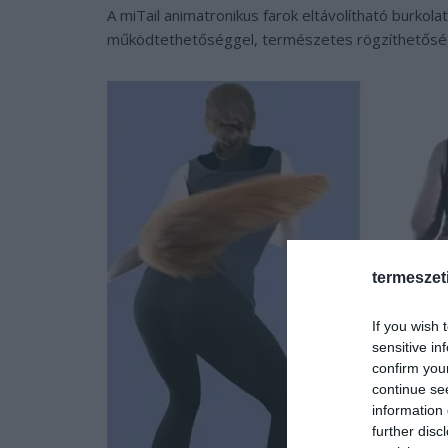
A miTail animatronikus farok eltávolítható burkola
működtethetőséggel, természetes rögzíthetőségg
termeszet
If you wish 
sensitive in
confirm you
continue se
information 
further disc