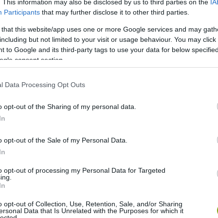
. This information may also be disclosed by us to third parties on the
IA
Participants
that may further disclose it to other third parties.
 that this website/app uses one or more Google services and may gath
including but not limited to your visit or usage behaviour. You may click 
 to Google and its third-party tags to use your data for below specifi
ogle consent section.
l Data Processing Opt Outs
o opt-out of the Sharing of my personal data.
In
o opt-out of the Sale of my Personal Data.
In
to opt-out of processing my Personal Data for Targeted
ing.
In
yíthatjuk. Ez lehetőséget ad a felhasználónak arra, hogy
 irányítás egy idő után fárasztó, ezért okostelefonnal is
o opt-out of Collection, Use, Retention, Sale, and/or Sharing
ersonal Data that Is Unrelated with the Purposes for which it
 kezd mozogni, különböző sebességi fokozatokkal,
lected.