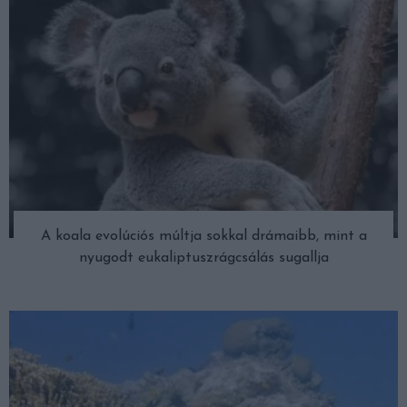
A koala evolúciós múltja sokkal drámaibb, mint a
nyugodt eukaliptuszrágcsálás sugallja