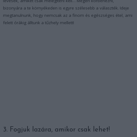
levesek, amiket csak melegíteni kell… Megéri körbenézni,
bizonyára a te környékeden is egyre szélesebb a választék. Ideje
megtanulnunk, hogy nemcsak az a finom és egészséges étel, ami
felett órákig álltunk a tűzhely mellett!
3. Fogjuk lazára, amikor csak lehet!