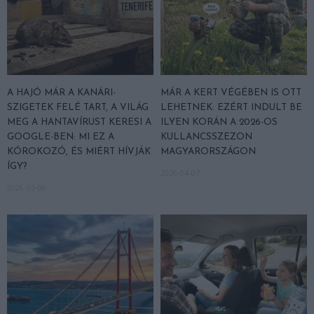
A HAJÓ MÁR A KANÁRI-
MÁR A KERT VÉGÉBEN IS OTT
SZIGETEK FELÉ TART, A VILÁG
LEHETNEK: EZÉRT INDULT BE
MEG A HANTAVÍRUST KERESI A
ILYEN KORÁN A 2026-OS
GOOGLE-BEN: MI EZ A
KULLANCSSZEZON
KÓROKOZÓ, ÉS MIÉRT HÍVJÁK
MAGYARORSZÁGON
ÍGY?
2026-04-07
2026-05-06