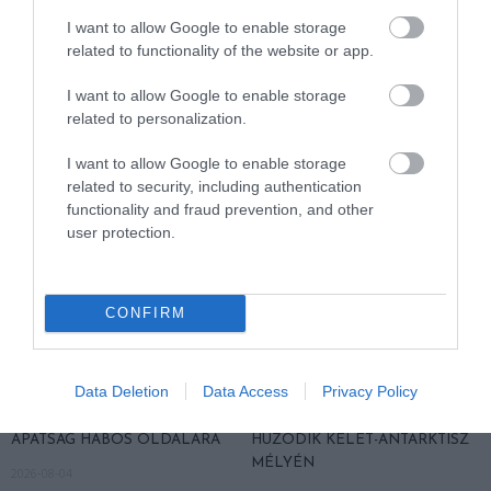
KIRÁNDULÁS A
KIRÁNDULÁS A
I want to allow Google to enable storage
PANNONHALMI
PANNONHALMI FŐAPÁTSÁG
related to functionality of the website or app.
GYÓGYNÖVÉNYKERTBE ÉS
PINCÉSZETÉBE
ILLATMÚZEUMBA
I want to allow Google to enable storage
2026-08-04
related to personalization.
2026-08-04
I want to allow Google to enable storage
related to security, including authentication
functionality and fraud prevention, and other
user protection.
CONFIRM
Data Deletion
Data Access
Privacy Policy
KIRÁNDULÁS A RAVAZDI
A JÉG ALATT NEM ÜRESSÉG
SÖRFŐZDÉBE, A BENCÉS
VAN: ÓRIÁSI REJTETT TÁJ
APÁTSÁG HABOS OLDALÁRA
HÚZÓDIK KELET-ANTARKTISZ
MÉLYÉN
2026-08-04