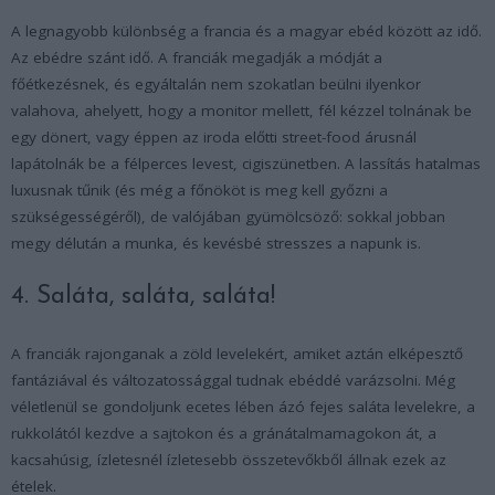
A legnagyobb különbség a francia és a magyar ebéd között az idő.
Az ebédre szánt idő. A franciák megadják a módját a
főétkezésnek, és egyáltalán nem szokatlan beülni ilyenkor
valahova, ahelyett, hogy a monitor mellett, fél kézzel tolnának be
egy dönert, vagy éppen az iroda előtti street-food árusnál
lapátolnák be a félperces levest, cigiszünetben. A lassítás hatalmas
luxusnak tűnik (és még a főnököt is meg kell győzni a
szükségességéről), de valójában gyümölcsöző: sokkal jobban
megy délután a munka, és kevésbé stresszes a napunk is.
4. Saláta, saláta, saláta!
A franciák rajonganak a zöld levelekért, amiket aztán elképesztő
fantáziával és változatossággal tudnak ebéddé varázsolni. Még
véletlenül se gondoljunk ecetes lében ázó fejes saláta levelekre, a
rukkolától kezdve a sajtokon és a gránátalmamagokon át, a
kacsahúsig, ízletesnél ízletesebb összetevőkből állnak ezek az
ételek.