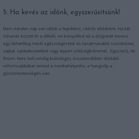
5. Ha kevés az időnk, egyszerűsítsünk!
Nem minden nap van időnk a fejedelmi, ráérős ebédekre. Ha két
rohanás között ér a délidő, ne bonyolítsd túl a dolgokat! Keress
egy (lehetőleg minél egészségesebb és tartalmasabb) szendvicset,
sajttal, salátalevelekkel vagy éppen zöldségkrémmel. Egyszerű, de
finom. Nem kell mindig különleges összetevőkben dúskáló
reformsalátákat vinned a munkahelyedre, a hangsúly a
görcsmentességen van.