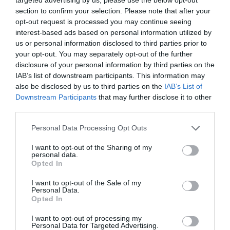
section to confirm your selection. Please note that after your
opt-out request is processed you may continue seeing
interest-based ads based on personal information utilized by
ELŐZŐ CIKK
us or personal information disclosed to third parties prior to
your opt-out. You may separately opt-out of the further
4 HIHETETLEN PÉLDAKÉP, AKIK MEGMUTATTÁK A VILÁGNAK,
disclosure of your personal information by third parties on the
HOGY SOHA NE ADJUK FEL
IAB’s list of downstream participants. This information may
also be disclosed by us to third parties on the
IAB’s List of
Downstream Participants
that may further disclose it to other
KÖVETKEZŐ CIKK
third parties.
ELKÉPESZTŐ UTÓNEVEK, AMELYEK EGYBEN ÉTELEK NEVEI!
Please note that this website/app uses one or more Google
Personal Data Processing Opt Outs
services and may gather and store information including but
not limited to your visit or usage behaviour. You may click to
I want to opt-out of the Sharing of my
personal data.
HASONLÓ ÉRDEKESSÉGEK
grant or deny consent to Google and its third-party tags to
Opted In
use your data for below specified purposes in below Google
consent section.
I want to opt-out of the Sale of my
Personal Data.
Opted In
I want to opt-out of processing my
Personal Data for Targeted Advertising.