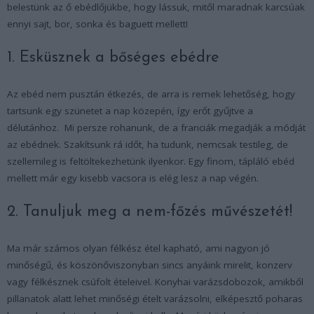
belestünk az ő ebédlőjükbe, hogy lássuk, mitől maradnak karcsúak
ennyi sajt, bor, sonka és baguett mellett!
1. Esküsznek a bőséges ebédre
Az ebéd nem pusztán étkezés, de arra is remek lehetőség, hogy
tartsunk egy szünetet a nap közepén, így erőt gyűjtve a
délutánhoz. Mi persze rohanunk, de a franciák megadják a módját
az ebédnek. Szakítsunk rá időt, ha tudunk, nemcsak testileg, de
szellemileg is feltöltekezhetünk ilyenkor. Egy finom, tápláló ebéd
mellett már egy kisebb vacsora is elég lesz a nap végén.
2. Tanuljuk meg a nem-főzés művészetét!
Ma már számos olyan félkész étel kapható, ami nagyon jó
minőségű, és köszönőviszonyban sincs anyáink mirelit, konzerv
vagy félkésznek csúfolt ételeivel. Konyhai varázsdobozok, amikből
pillanatok alatt lehet minőségi ételt varázsolni, elképesztő poharas