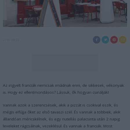
2016-04-29
Az irigyelt franciák nemcsak imádnak enni, de sikkesek, vékonyak
is. Hogy ez ellentmondásos? Lássuk, ők hogyan csinálják!
Vannak azok a szerencsések, akik a pizzát is csokival eszik, és
mégis elfújja őket az első tavaszi szél. És vannak a többiek, akik
állandóan méricskélnek, és egy nutellás palacsinta után 2 napig
leveleket rágcsálnak, vezeklésül. És vannak a franciák. Most