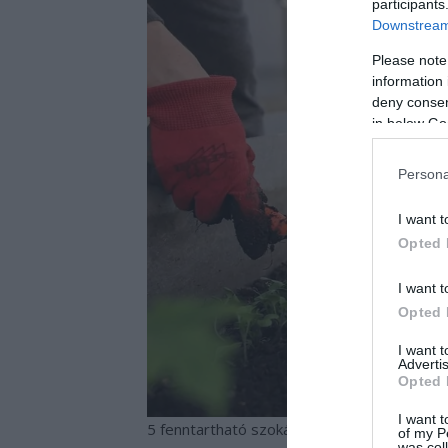
participants
Downstream 
Please note
information 
deny consent
in below Go
Persona
I want t
Opted 
I want t
Opted 
I want 
Advertis
Opted 
I want t
5 fenntartható szokás, ami jónak tűnik
of my P
was col