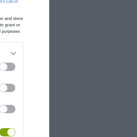
B’s List of
er and store
to grant or
ed purposes