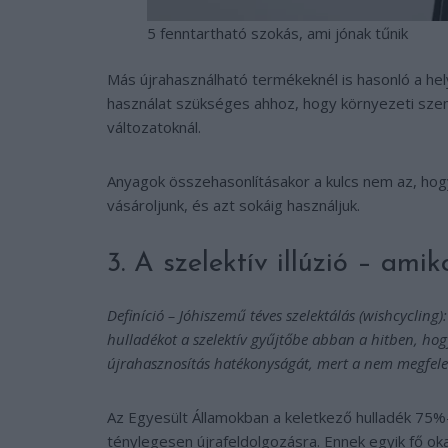
5 fenntartható szokás, ami jónak tűnik
Más újrahasználható termékeknél is hasonló a hely
használat szükséges ahhoz, hogy környezeti sze
változatoknál.
Anyagok összehasonlításakor a kulcs nem az, ho
vásároljunk, és azt sokáig használjuk.
3. A szelektív illúzió – am
Definíció – Jóhiszemű téves szelektálás (wishcycling
hulladékot a szelektív gyűjtőbe abban a hitben, hog
újrahasznosítás hatékonyságát, mert a nem megfelel
Az Egyesült Államokban a keletkező hulladék 75%-
ténylegesen újrafeldolgozásra. Ennek egyik fő oka