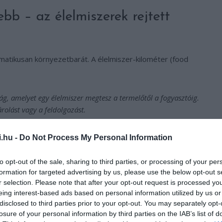
ebb – az élelmiszerek rejtett
omatikusan környezetbarát. A élelmiszer-kilométer (food
ság, amelyet egy élelmiszer megtesz a termelőtől a fogyasztóig.
rolást vagy a feldolgozást.
nt 33%-a az élelmiszer-termeléshez köthető. Kutatások
i.hu -
Do Not Process My Personal Information
esztett zöldségek – például a téli paradicsom – 2–10-szer
ortált, szabadföldi változatok. A Bangori Egyetem adatai
to opt-out of the sale, sharing to third parties, or processing of your per
ztett paradicsom karbonlábnyoma nagyobb, mint a
formation for targeted advertising by us, please use the below opt-out s
r selection. Please note that after your opt-out request is processed y
gházak energiaigénye kiugróan magas.
eing interest-based ads based on personal information utilized by us or
disclosed to third parties prior to your opt-out. You may separately opt-
losure of your personal information by third parties on the IAB’s list of