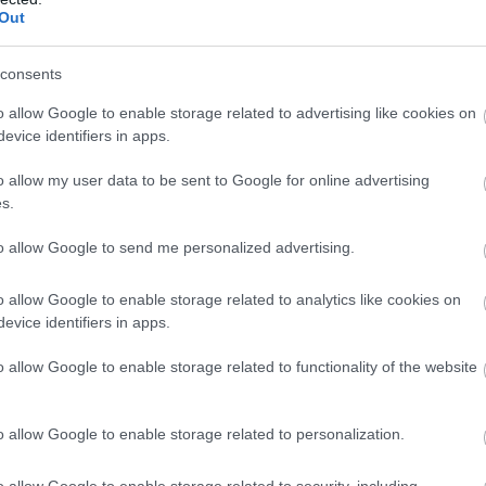
Out
lelmiszer típusa és előállítási módja. A marhahús és a
ldet és vizet, valamint jelentősen több energiát igényel,
consents
o allow Google to enable storage related to advertising like cookies on
evice identifiers in apps.
sordul – az eco-vásárlás
o allow my user data to be sent to Google for online advertising
s.
 – a szándék jó, de nem mindig hatékony.
to allow Google to send me personalized advertising.
ás” egy ismert pszichológiai torzítás, amelynek során egy
o allow Google to enable storage related to analytics like cookies on
öld” csomagolás vagy az eco-felirat – miatt hajlamosak vagyunk
evice identifiers in apps.
 is, ha erre nincs valódi bizonyíték.
o allow Google to enable storage related to functionality of the website
zontáskát legalább 7 100 alkalommal kell használni ahhoz,
ő CO₂-kibocsátást. Biopamut esetén ez a szám akár 20 000
o allow Google to enable storage related to personalization.
o allow Google to enable storage related to security, including