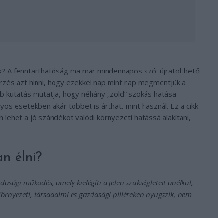
k? A fenntarthatóság ma már mindennapos szó: újratölthető
 érzés azt hinni, hogy ezekkel nap mint nap megmentjük a
b kutatás mutatja, hogy néhány „zöld” szokás hatása
os esetekben akár többet is árthat, mint használ. Ez a cikk
 lehet a jó szándékot valódi környezeti hatássá alakítani,
n élni?
dasági működés, amely kielégíti a jelen szükségleteit anélkül,
 Környezeti, társadalmi és gazdasági pilléreken nyugszik, nem