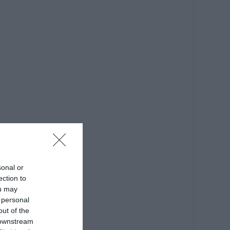
sonal or
ection to
ou may
 personal
out of the
 downstream