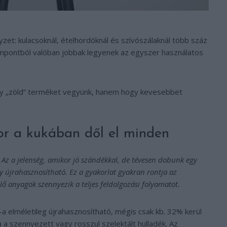
zet: kulacsoknál, ételhordóknál és szívószálaknál több száz
mpontból valóban jobbak legyenek az egyszer használatos
gy „zöld” terméket vegyünk, hanem hogy kevesebbet
ikor a kukában dől el minden
): Az a jelenség, amikor jó szándékkal, de tévesen dobunk egy
y újrahasznosítható. Ez a gyakorlat gyakran rontja az
ő anyagok szennyezik a teljes feldolgozási folyamatot.
a elméletileg újrahasznosítható, mégis csak kb. 32% kerül
 a szennyezett vagy rosszul szelektált hulladék. Az