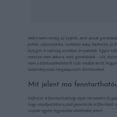
Miért nem mindig az számít, amit annak gondolun
pohár, vászontáska, szelektív kuka, faültetés. Jó
bolygót. A valóság azonban árnyaltabb. Egyre töb
messze nem akkora, mint gondolnánk – sőt, bizony
nem a bűntudatkeltésről szól. Inkább arról, hogyan
tudományosan megalapozott döntésekkel.
Mit jelent ma fenntarthatóa
Definíció: A fenntarthatóság olyan társadalmi és gaz
hogy veszélyeztetné a jövő generációk erőforrásait.
csupán egyéni fogyasztási döntéseket jelent.