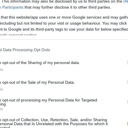
. This information may also be disclosed by us to third parties on the
IA
Participants
that may further disclose it to other third parties.
 that this website/app uses one or more Google services and may gath
including but not limited to your visit or usage behaviour. You may click 
 to Google and its third-party tags to use your data for below specifi
ogle consent section.
l Data Processing Opt Outs
o opt-out of the Sharing of my personal data.
In
o opt-out of the Sale of my Personal Data.
In
to opt-out of processing my Personal Data for Targeted
ing.
In
o opt-out of Collection, Use, Retention, Sale, and/or Sharing
ersonal Data that Is Unrelated with the Purposes for which it
lected.