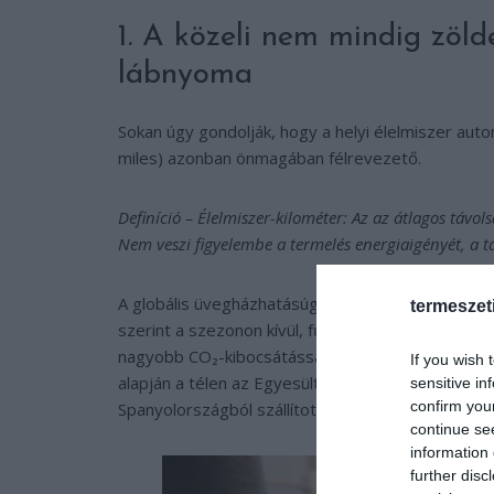
1. A közeli nem mindig zöld
lábnyoma
Sokan úgy gondolják, hogy a helyi élelmiszer aut
miles) azonban önmagában félrevezető.
Definíció – Élelmiszer-kilométer: Az az átlagos távol
Nem veszi figyelembe a termelés energiaigényét, a tá
A globális üvegházhatásúgáz-kibocsátás több mi
termeszet
szerint a szezonon kívül, fűtött üvegházban term
nagyobb CO₂-kibocsátással járhatnak, mint az imp
If you wish 
alapján a télen az Egyesült Királyságban termes
sensitive in
confirm you
Spanyolországból szállítotté, mivel a fűtött üve
continue se
information 
further disc