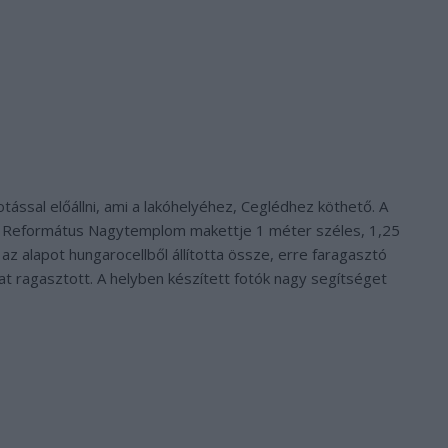
ással előállni, ami a lakóhelyéhez, Ceglédhez köthető. A
édi Református Nagytemplom makettje 1 méter széles, 1,25
z alapot hungarocellből állította össze, erre faragasztó
t ragasztott. A helyben készített fotók nagy segítséget