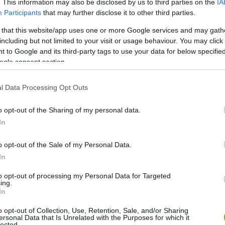
. This information may also be disclosed by us to third parties on the
IA
Participants
that may further disclose it to other third parties.
 that this website/app uses one or more Google services and may gath
including but not limited to your visit or usage behaviour. You may click 
 to Google and its third-party tags to use your data for below specifi
ogle consent section.
l Data Processing Opt Outs
o opt-out of the Sharing of my personal data.
In
o opt-out of the Sale of my Personal Data.
In
to opt-out of processing my Personal Data for Targeted
ing.
In
o opt-out of Collection, Use, Retention, Sale, and/or Sharing
ersonal Data that Is Unrelated with the Purposes for which it
lected.