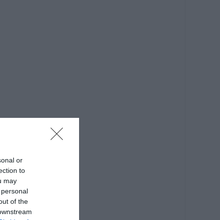
sonal or
ection to
ou may
 personal
out of the
 downstream