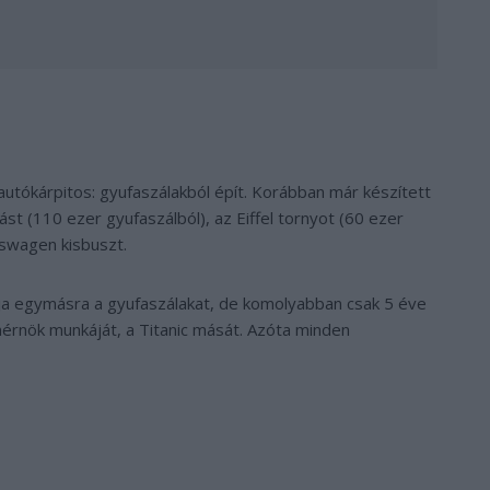
utókárpitos: gyufaszálakból épít. Korábban már készített
ást (110 ezer gyufaszálból), az Eiffel tornyot (60 ezer
kswagen kisbuszt.
ja egymásra a gyufaszálakat, de komolyabban csak 5 éve
érnök munkáját, a Titanic mását. Azóta minden