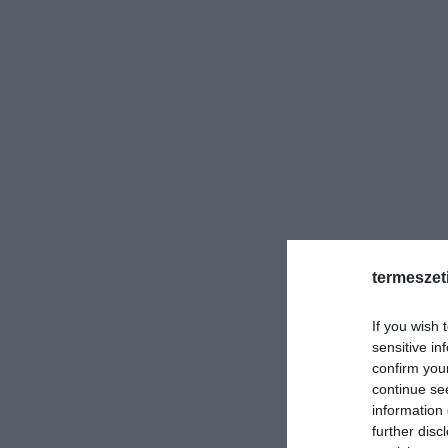
termeszet
If you wish 
sensitive in
confirm you
continue se
information 
further disc