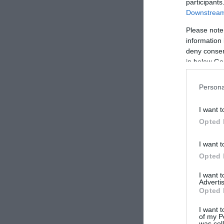
participants
Downstream 
Please note
information 
deny consent
in below Go
Persona
I want t
Opted 
I want t
Opted 
I want 
Advertis
Opted 
I want t
of my P
was col