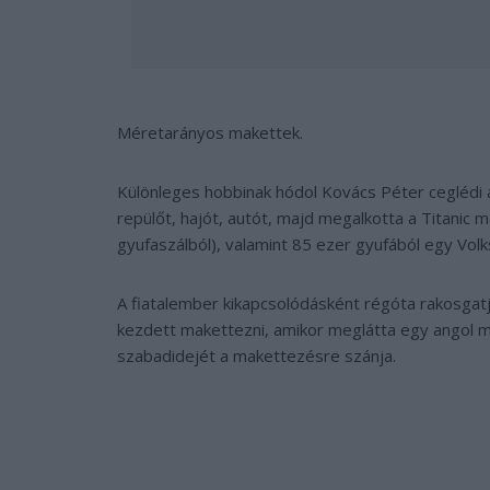
Méretarányos makettek.
Különleges hobbinak hódol Kovács Péter ceglédi a
repülőt, hajót, autót, majd megalkotta a Titanic m
gyufaszálból), valamint 85 ezer gyufából egy Vol
A fiatalember kikapcsolódásként régóta rakosgat
kezdett makettezni, amikor meglátta egy angol m
szabadidejét a makettezésre szánja.