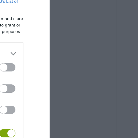
B’s List of
er and store
to grant or
ed purposes