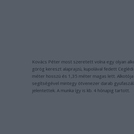
Kovács Péter most szeretett volna egy olyan alkot
görög kereszt alaprajzú, kupolával fedett Cegl
méter hosszú és 1,35 méter magas lett. Alkotója a
segítségével mintegy ötvenezer darab gyufaszála
jelentettek. A munka így is kb. 4 hónapig tartott.