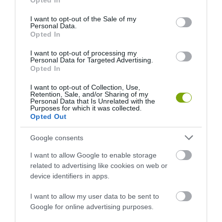
Opted In
use your data for below specified purposes in below Google
consent section.
I want to opt-out of the Sale of my
Personal Data.
Opted In
I want to opt-out of processing my
Personal Data for Targeted Advertising.
Opted In
I want to opt-out of Collection, Use,
Retention, Sale, and/or Sharing of my
Personal Data that Is Unrelated with the
Purposes for which it was collected.
Opted Out
Google consents
I want to allow Google to enable storage
related to advertising like cookies on web or
device identifiers in apps.
ELŐZŐ CIKK
LÁMPÁCSKÁK, MÉCSESEK, GYERTYÁK: 11 ÖTLET A HANGULATOS
I want to allow my user data to be sent to
ESTI ÜCSÖRGÉSEKHEZ
Google for online advertising purposes.