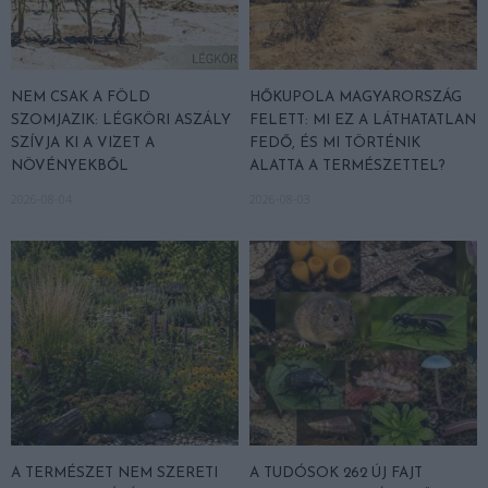
NEM CSAK A FÖLD
HŐKUPOLA MAGYARORSZÁG
SZOMJAZIK: LÉGKÖRI ASZÁLY
FELETT: MI EZ A LÁTHATATLAN
SZÍVJA KI A VIZET A
FEDŐ, ÉS MI TÖRTÉNIK
NÖVÉNYEKBŐL
ALATTA A TERMÉSZETTEL?
2026-08-04
2026-08-03
A TERMÉSZET NEM SZERETI
A TUDÓSOK 262 ÚJ FAJT