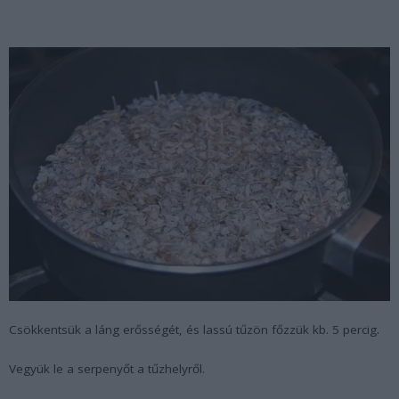
Csökkentsük a láng erősségét, és lassú tűzön főzzük kb. 5 percig.
Vegyük le a serpenyőt a tűzhelyről.