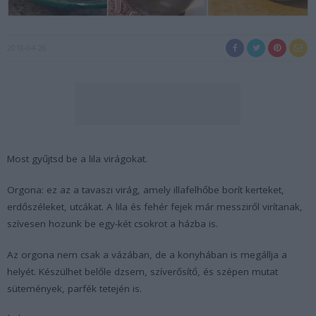
2018-04-26
Most gyűjtsd be a lila virágokat.
Orgona: ez az a tavaszi virág, amely illafelhőbe borít kerteket,
erdőszéleket, utcákat. A lila és fehér fejek már messziről virítanak,
szívesen hozunk be egy-két csokrot a házba is.
Az orgona nem csak a vázában, de a konyhában is megállja a
helyét. Készülhet belőle dzsem, szíverősítő, és szépen mutat
sütemények, parfék tetején is.