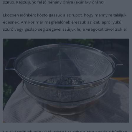
szirup. Készüljünk fel jó néhány órára (akár 6-8 órára)!
Eközben időnként kóstolgassuk a szirupot, hogy mennyire találjuk
édesnek. Amikor már megfelelőnek érezzük az ízét, apró lyukú
szűrő vagy gézlap segítségével szűrjük le, a virágokat távolítsuk el.