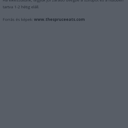
Ha elkészültünk, tegyük jól záradó üvegbe a szirupot és a hűtőben
tartva 1-2 hétig eláll.
Forrás és képek:
www.thespruceeats.com