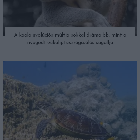
A koala evolúciós múltja sokkal drámaibb, mint a
nyugodt eukaliptuszrágcsálás sugallja