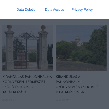
500 EDDIG ISMERETLEN
ARBORÉTUMBA
LAKÓJÁT MUTATTA MEG
Data Deletion
Data Access
Privacy Policy
2026-08-04
2026-08-06
KIRÁNDULÁS PANNONHALMA
KIRÁNDULÁS A
KÖRNYÉKÉN: TERMÉSZET,
PANNONHALMI
SZŐLŐ ÉS KOMLÓ
GYÓGYNÖVÉNYKERTBE ÉS
TALÁLKOZÁSA
ILLATMÚZEUMBA
2026-08-04
2026-08-04