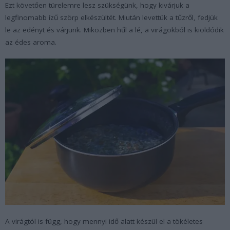
Ezt követően türelemre lesz szükségünk, hogy kivárjuk a
legfinomabb ízű szörp elkészültét. Miután levettük a tűzről, fedjük
le az edényt és várjunk. Miközben hűl a lé, a virágokból is kioldódik
az édes aroma.
A virágtól is függ, hogy mennyi idő alatt készül el a tökéletes