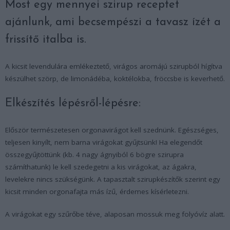
Most egy mennyei szirup receptet
ajánlunk, ami becsempészi a tavasz ízét a
frissítő italba is.
A kicsit levendulára emlékeztető, virágos aromájú szirupból hígítva
készülhet szörp, de limonádéba, koktélokba, fröccsbe is keverhető.
Elkészítés lépésről-lépésre:
Először természetesen orgonavirágot kell szednünk. Egészséges,
teljesen kinyílt, nem barna virágokat gyűjtsünk! Ha elegendőt
összegyűjtöttünk (kb. 4 nagy ágnyiból 6 bögre szirupra
számíthatunk) le kell szedegetni a kis virágokat, az ágakra,
levelekre nincs szükségünk. A tapasztalt szirupkészítők szerint egy
kicsit minden orgonafajta más ízű, érdemes kísérletezni.
A virágokat egy szűrőbe téve, alaposan mossuk meg folyóvíz alatt.