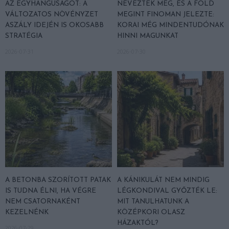
AZ EGYHANGÚSÁGOT: A
NEVEZTEK MEG, ÉS A FÖLD
VÁLTOZATOS NÖVÉNYZET
MEGINT FINOMAN JELEZTE:
ASZÁLY IDEJÉN IS OKOSABB
KORAI MÉG MINDENTUDÓNAK
STRATÉGIA
HINNI MAGUNKAT
2026-07-31
2026-07-30
A BETONBA SZORÍTOTT PATAK
A KÁNIKULÁT NEM MINDIG
IS TUDNA ÉLNI, HA VÉGRE
LÉGKONDIVAL GYŐZTÉK LE:
NEM CSATORNAKÉNT
MIT TANULHATUNK A
KEZELNÉNK
KÖZÉPKORI OLASZ
HÁZAKTÓL?
2026-07-29