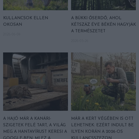
KULLANCSOK ELLEN
A BÜKKI ŐSERDŐ, AHOL
OKOSAN
KÉTSZÁZ ÉVE BÉKÉN HAGYJÁK
A TERMÉSZETET
2026-06-08
2026-05-26
A HAJÓ MÁR A KANÁRI-
MÁR A KERT VÉGÉBEN IS OTT
SZIGETEK FELÉ TART, A VILÁG
LEHETNEK: EZÉRT INDULT BE
MEG A HANTAVÍRUST KERESI A
ILYEN KORÁN A 2026-OS
GOOGLE-BEN: MI EZ A
KULLANCSSZEZON