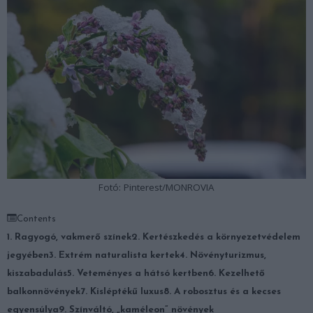
Fotó: Pinterest/MONROVIA
Contents
1. Ragyogó, vakmerő színek
2. Kertészkedés a környezetvédelem
jegyében
3. Extrém naturalista kertek
4. Növényturizmus,
kiszabadulás
5. Veteményes a hátsó kertben
6. Kezelhető
balkonnövények
7. Kisléptékű luxus
8. A robosztus és a kecses
egyensúlya
9. Színváltó, „kaméleon” növények