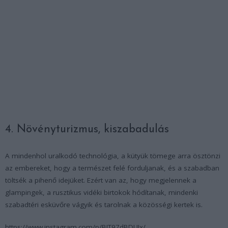
4. Növényturizmus, kiszabadulás
A mindenhol uralkodó technológia, a kütyük tömege arra ösztönzi
az embereket, hogy a természet felé forduljanak, és a szabadban
töltsék a pihenő idejüket. Ezért van az, hogy megjelennek a
glampingek, a rusztikus vidéki birtokok hódítanak, mindenki
szabadtéri esküvőre vágyik és tarolnak a közösségi kertek is.
https://www.instagram.com/p/BIT97dBDUIx/