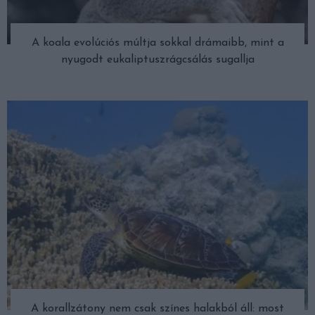
A koala evolúciós múltja sokkal drámaibb, mint a
nyugodt eukaliptuszrágcsálás sugallja
A korallzátony nem csak színes halakból áll: most