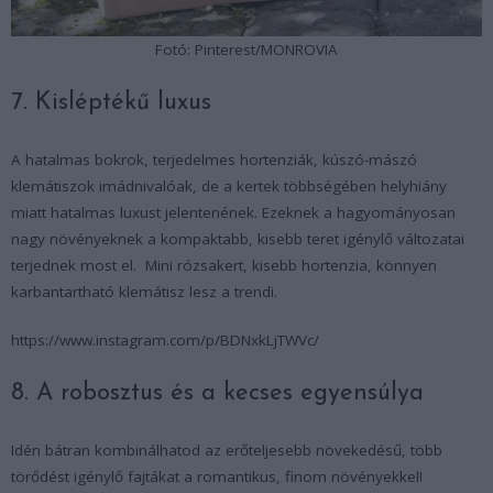
Fotó: Pinterest/MONROVIA
7. Kisléptékű luxus
A hatalmas bokrok, terjedelmes hortenziák, kúszó-mászó
klemátiszok imádnivalóak, de a kertek többségében helyhiány
miatt hatalmas luxust jelentenének. Ezeknek a hagyományosan
nagy növényeknek a kompaktabb, kisebb teret igénylő változatai
terjednek most el. Mini rózsakert, kisebb hortenzia, könnyen
karbantartható klemátisz lesz a trendi.
https://www.instagram.com/p/BDNxkLjTWVc/
8. A robosztus és a kecses egyensúlya
Idén bátran kombinálhatod az erőteljesebb növekedésű, több
törődést igénylő fajtákat a romantikus, finom növényekkel!