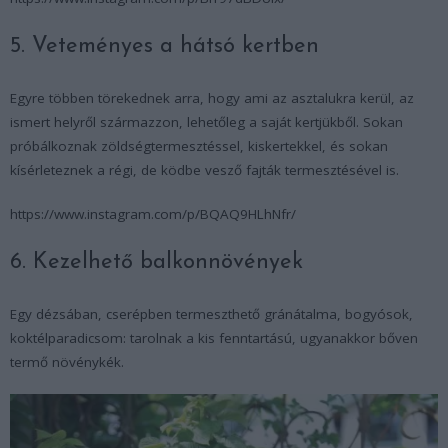
5. Veteményes a hátsó kertben
Egyre többen törekednek arra, hogy ami az asztalukra kerül, az
ismert helyről származzon, lehetőleg a saját kertjükből. Sokan
próbálkoznak zöldségtermesztéssel, kiskertekkel, és sokan
kísérleteznek a régi, de ködbe vesző fajták termesztésével is.
https://www.instagram.com/p/BQAQ9HLhNfr/
6. Kezelhető balkonnövények
Egy dézsában, cserépben termeszthető gránátalma, bogyósok,
koktélparadicsom: tarolnak a kis fenntartású, ugyanakkor bőven
termő növénykék.