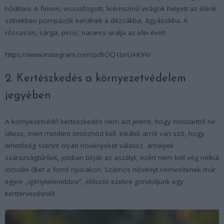
hódítani. A finom, visszafogott, krémszínű virágok helyett az élénk
színekben pompázók kerülnek a dézsákba, ágyásokba. A
rózsaszín, sárga, piros, narancs uralja az idei évet!
https://www.instagram.com/p/BOQ1bnUAK9V/
2. Kertészkedés a környezetvédelem
jegyében
A környezetvédő kertészkedés nem azt jelenti, hogy mostantól ne
ültess, mert mindent öntöznöd kell. Inkább arról van szó, hogy
lehetőség szerint olyan növényeket válassz, amelyek
szárazságtűrőek, jobban bírják az aszályt, ezért nem kell vég nélkül
locsolni őket a forró nyarakon. Számos növényt nemesítenek már
egyre „igénytelenebbre”, először ezekre gondoljunk egy
kerttervezésnél!