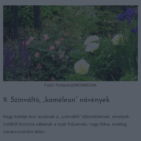
Fotó: Pinterest/MONROVIA
9. Színváltó, „kaméleon” növények
Nagy keletje lesz azoknak a „színváltó” tűlevelűeknek, amelyek
zöldből bronzra váltanak a nyár folyamán, vagy lilára, esetleg
narancsszínűre télen.