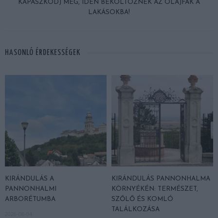
KAPASZKODJ MEG, IDÉN BEKÖLTÖZNEK AZ OLAJFÁK A
LAKÁSOKBA!
HASONLÓ ÉRDEKESSÉGEK
KIRÁNDULÁS A
KIRÁNDULÁS PANNONHALMA
PANNONHALMI
KÖRNYÉKÉN: TERMÉSZET,
ARBORÉTUMBA
SZŐLŐ ÉS KOMLÓ
TALÁLKOZÁSA
2026-08-04