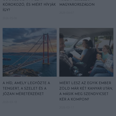
KÓROKOZÓ, ÉS MIÉRT HÍVJÁK
MAGYARORSZÁGON
ÍGY?
2026-04-07
2026-05-06
A HÍD, AMELY LEGYŐZTE A
MIÉRT LESZ AZ EGYIK EMBER
TENGERT, A SZELET ÉS A
ZÖLD MÁR KÉT KANYAR UTÁN,
JÓZAN MÉRETÉRZÉKET
A MÁSIK MEG SZENDVICSET
KÉR A KOMPON?
2026-03-18
2026-03-17