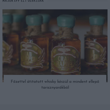
MÁSOK ÉPP EZT OLVASSÁK
Főzettel átitatott whisky készül a mindent ellepő
tarisznyarákból