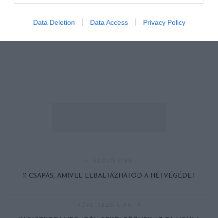
Data Deletion
Data Access
Privacy Policy
ELŐZŐ CIKK
11 CSAPÁS, AMIVEL ELBALTÁZHATOD A HÉTVÉGÉDET
KÖVETKEZŐ CIKK