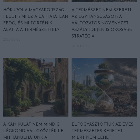
HŐKUPOLA MAGYARORSZÁG
A TERMÉSZET NEM SZERETI
FELETT: MI EZ A LÁTHATATLAN
AZ EGYHANGÚSÁGOT: A
FEDŐ, ÉS MI TÖRTÉNIK
VÁLTOZATOS NÖVÉNYZET
ALATTA A TERMÉSZETTEL?
ASZÁLY IDEJÉN IS OKOSABB
STRATÉGIA
2026-08-03
2026-07-31
A KÁNIKULÁT NEM MINDIG
ELFOGYASZTOTTUK AZ ÉVES
LÉGKONDIVAL GYŐZTÉK LE:
TERMÉSZETES KERETET:
MIT TANULHATUNK A
MIÉRT NEM LEHET