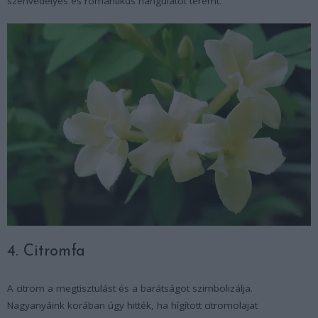
szenvedélyes és romantikus hangulatot teremt.
4. Citromfa
A citrom a megtisztulást és a barátságot szimbolizálja.
Nagyanyáink korában úgy hitték, ha hígított citromolajat