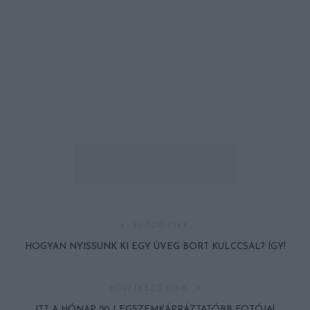
ELŐZŐ CIKK
HOGYAN NYISSUNK KI EGY ÜVEG BORT KULCCSAL? ÍGY!
KÖVETKEZŐ CIKK
ITT A HÓNAP 20 LEGSZEMKÁPRÁZTATÓBB FOTÓJA!