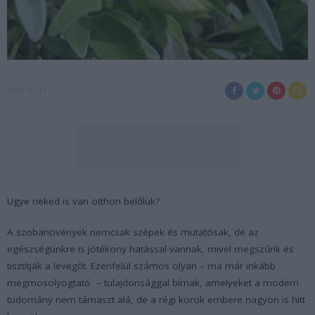
2016-10-11
Ugye neked is van otthon belőlük?
A szobanövények nemcsak szépek és mutatósak, de az
egészségünkre is jótékony hatással vannak, mivel megszűrik és
tisztítják a levegőt. Ezenfelül számos olyan – ma már inkább
megmosolyogtató – tulajdonsággal bírnak, amelyeket a modern
tudomány nem támaszt alá, de a régi korok embere nagyon is hitt