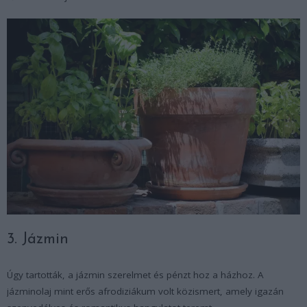
3. Jázmin
Úgy tartották, a jázmin szerelmet és pénzt hoz a házhoz. A
jázminolaj mint erős afrodiziákum volt közismert, amely igazán