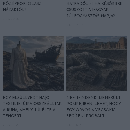
KÖZÉPKORI OLASZ
HÁTRADŐLNI, HA KÉSŐBBRE
HÁZAKTÓL?
CSÚSZOTT A MAGYAR
TÚLFOGYASZTÁS NAPJA?
2026-07-20
2026-07-17
EGY ELSÜLLYEDT HAJÓ
NEM MINDENKI MENEKÜLT
TEXTILJEI ÚJRA ÖSSZEÁLLTAK:
POMPEJIBEN: LEHET, HOGY
A RUHA, AMELY TÚLÉLTE A
EGY ORVOS A VÉGSŐKIG
TENGERT
SEGÍTENI PRÓBÁLT
2026-06-29
2026-06-23