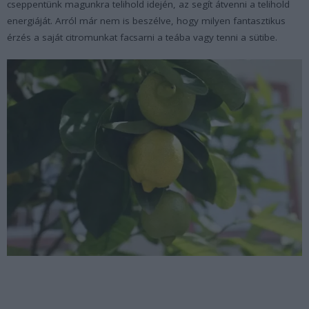
cseppentünk magunkra telihold idején, az segít átvenni a telihold
energiáját. Arról már nem is beszélve, hogy milyen fantasztikus
érzés a saját citromunkat facsarni a teába vagy tenni a sütibe.