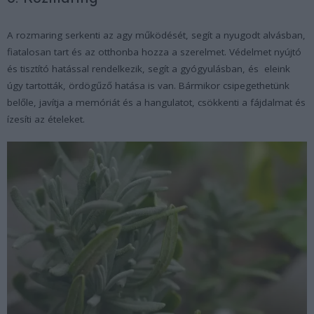
A rozmaring serkenti az agy működését, segít a nyugodt alvásban,
fiatalosan tart és az otthonba hozza a szerelmet. Védelmet nyújtó
és tisztító hatással rendelkezik, segít a gyógyulásban, és eleink
úgy tartották, ördögűző hatása is van. Bármikor csipegethetünk
belőle, javítja a memóriát és a hangulatot, csökkenti a fájdalmat és
ízesíti az ételeket.