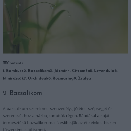
Contents
1. Bambusz
2. Bazsalikom
3. Jázmin
4. Citromfa
5. Levendula
6.
Minirózsák
7. Orchideák
8. Rozmaring
9. Zsálya
2. Bazsalikom
A bazsalikom szerelmet, szenvedélyt, jólétet, szépséget és
szerencsét hoz a házba, tartották régen. Ráadásul a saját
termesztésű bazsalikommal ízesíthetjük az ételeinket, hiszen
fűszerként is jól ismert.