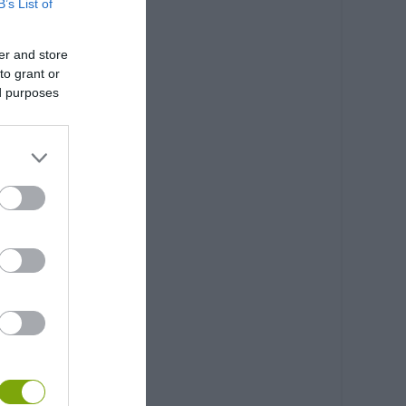
B’s List of
er and store
to grant or
ed purposes