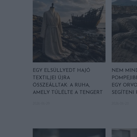
EGY ELSÜLLYEDT HAJÓ
NEM MIN
TEXTILJEI ÚJRA
POMPEJIB
ÖSSZEÁLLTAK: A RUHA,
EGY ORVO
AMELY TÚLÉLTE A TENGERT
SEGÍTENI
2026-06-29
2026-06-23