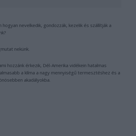
hogyan nevelkedik, gondozzák, kezelik és szállítják a
nk?
mutat nekünk.
 ami hozzánk érkezik, Dél-Amerika vidékein hatalmas
alkalmasabb a klíma a nagy mennyiségű termesztéshez és a
lönösebben akadályokba.