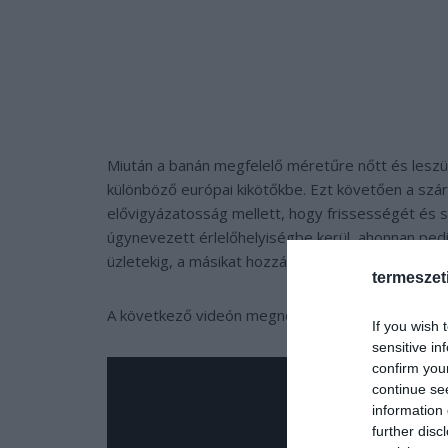
Miután a banán megfelelő méretűre nőtt és leszü
különböző európai kikötőkbe. Ezt követően a szára
elővigyázatosság mellett, hogy frissességét és
úgynevezett érlelőhelyiségbe kerül, ahonnan ped
üzletekig, a másikat hozzánk.
termeszet
A következő videón megnézhetjük egészen a terme
If you wish 
sensitive in
confirm you
continue se
information 
further disc