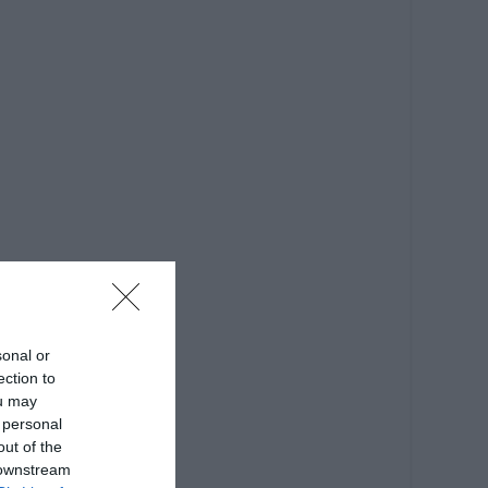
sonal or
ection to
ou may
 personal
out of the
 downstream