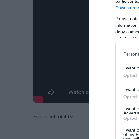
participants
Downstream 
Please note
information 
deny consent
in below Go
Persona
I want t
Opted 
I want t
Opted 
I want 
Advertis
Forrás:
mb.ntd.tv
Opted 
I want t
of my P
was col