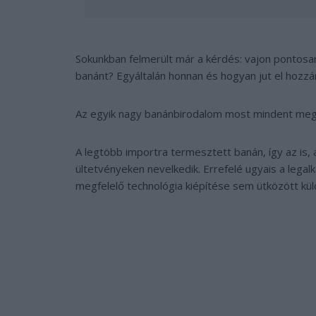
Sokunkban felmerült már a kérdés: vajon pontosan 
banánt? Egyáltalán honnan és hogyan jut el hozzá
Az egyik nagy banánbirodalom most mindent meg
A legtöbb importra termesztett banán, így az is,
ültetvényeken nevelkedik. Errefelé ugyais a leg
megfelelő technológia kiépítése sem ütközött kü