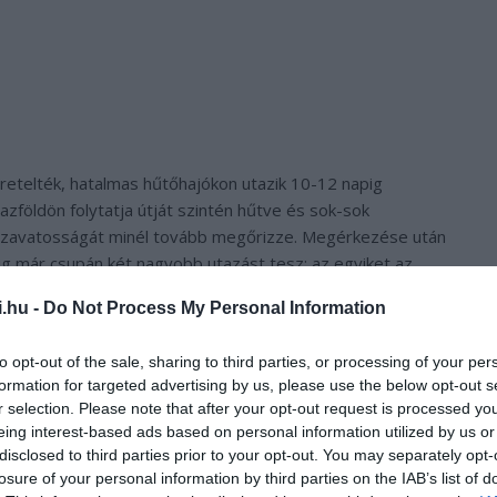
retelték, hatalmas hűtőhajókon utazik 10-12 napig
zföldön folytatja útját szintén hűtve és sok-sok
 szavatosságát minél tovább megőrizze. Megérkezése után
ig már csupán két nagyobb utazást tesz: az egyiket az
i.hu -
Do Not Process My Personal Information
sztéstől a boltokig a banán életét és utazását.
to opt-out of the sale, sharing to third parties, or processing of your per
formation for targeted advertising by us, please use the below opt-out s
r selection. Please note that after your opt-out request is processed y
eing interest-based ads based on personal information utilized by us or
disclosed to third parties prior to your opt-out. You may separately opt-
losure of your personal information by third parties on the IAB’s list of