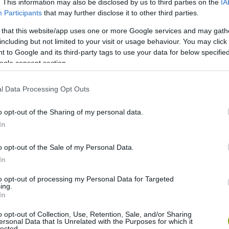
. This information may also be disclosed by us to third parties on the
IA
Participants
that may further disclose it to other third parties.
 that this website/app uses one or more Google services and may gath
including but not limited to your visit or usage behaviour. You may click 
 to Google and its third-party tags to use your data for below specifi
ogle consent section.
l Data Processing Opt Outs
o opt-out of the Sharing of my personal data.
In
o opt-out of the Sale of my Personal Data.
In
to opt-out of processing my Personal Data for Targeted
ing.
In
o opt-out of Collection, Use, Retention, Sale, and/or Sharing
ersonal Data that Is Unrelated with the Purposes for which it
lected.