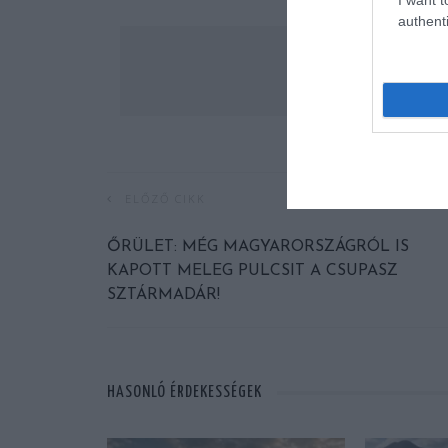
authenti
ELŐZŐ CIKK
ŐRÜLET: MÉG MAGYARORSZÁGRÓL IS
KAPOTT MELEG PULCSIT A CSUPASZ
SZTÁRMADÁR!
HASONLÓ ÉRDEKESSÉGEK