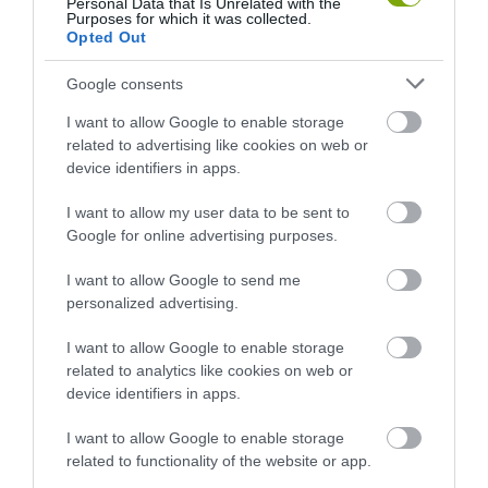
Personal Data that Is Unrelated with the
Purposes for which it was collected.
KÖRNYÉKÉN: TERMÉSZET,
FELETT: MI EZ A LÁTHATATLAN
Opted Out
SZŐLŐ ÉS KOMLÓ
FEDŐ, ÉS MI TÖRTÉNIK
TALÁLKOZÁSA
ALATTA A TERMÉSZETTEL?
Google consents
2026-08-04
2026-08-03
I want to allow Google to enable storage
related to advertising like cookies on web or
device identifiers in apps.
I want to allow my user data to be sent to
Google for online advertising purposes.
I want to allow Google to send me
personalized advertising.
I want to allow Google to enable storage
related to analytics like cookies on web or
A TERMÉSZET NEM SZERETI
A TUDÓSOK 262 ÚJ FAJT
device identifiers in apps.
AZ EGYHANGÚSÁGOT: A
NEVEZTEK MEG, ÉS A FÖLD
VÁLTOZATOS NÖVÉNYZET
MEGINT FINOMAN JELEZTE:
I want to allow Google to enable storage
ASZÁLY IDEJÉN IS OKOSABB
KORAI MÉG MINDENTUDÓNAK
related to functionality of the website or app.
STRATÉGIA
HINNI MAGUNKAT