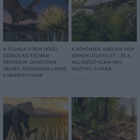
A TEQUILA TITKOS HŐSEI
A NÖVÉNYEK, AMELYEK NEM
SZŐRÖS KIS ÉJSZAKAI
KÉRNEK ÚTLEVELET — ÉS A
BEPORZÓK: DENEVÉREK
MELEGEDŐ KLÍMA MÉG
NÉLKÜL SZOMORÚBB LENNE
SEGÍTHET IS NEKIK
A MEXIKÓI POHÁR
2026-06-26
2026-07-10