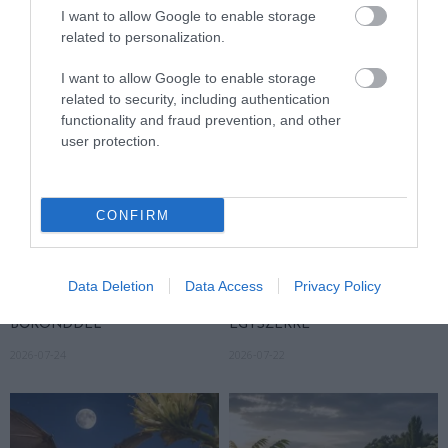
2026-07-31
2026-07-30
I want to allow Google to enable storage
related to personalization.
I want to allow Google to enable storage
related to security, including authentication
functionality and fraud prevention, and other
user protection.
CONFIRM
A NÖVÉNYEK IS KÖLTÖZNEK
EGY ÖREG TÖLGY NEM CSAK
A KLÍMÁVAL: JÖNNEK AZ ÚJ
FA, HANEM TÁRSASHÁZ,
Data Deletion
Data Access
Privacy Policy
BETOLAKODÓK, CSAK NEM
ÉTTEREM ÉS MENEDÉK
BŐRÖNDDEL
EGYSZERRE
2026-07-24
2026-07-22