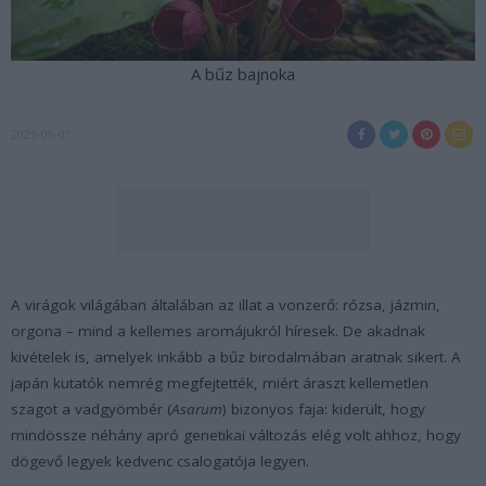
A bűz bajnoka
2025-09-01
A virágok világában általában az illat a vonzerő: rózsa, jázmin,
orgona – mind a kellemes aromájukról híresek. De akadnak
kivételek is, amelyek inkább a bűz birodalmában aratnak sikert. A
japán kutatók nemrég megfejtették, miért áraszt kellemetlen
szagot a vadgyömbér (
Asarum
) bizonyos faja: kiderült, hogy
mindössze néhány apró genetikai változás elég volt ahhoz, hogy
dögevő legyek kedvenc csalogatója legyen.