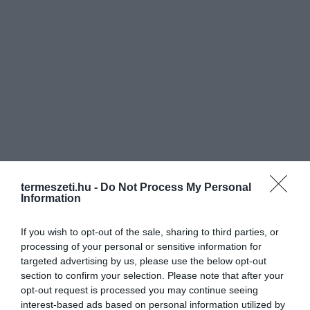
termeszeti.hu -
Do Not Process My Personal
Information
If you wish to opt-out of the sale, sharing to third parties, or
processing of your personal or sensitive information for
targeted advertising by us, please use the below opt-out
ELŐZŐ CIKK
section to confirm your selection. Please note that after your
opt-out request is processed you may continue seeing
HOGYAN NEVELD A SAJÁT HOLDI KARALÁBÉDAT – MAGYAR
interest-based ads based on personal information utilized by
TUDÓSOK SEGÍTENEK