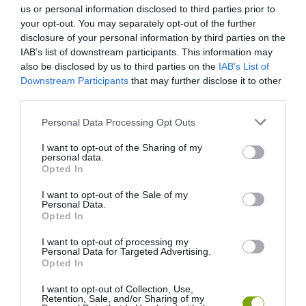
us or personal information disclosed to third parties prior to
your opt-out. You may separately opt-out of the further
KÖVETKEZŐ CIKK
disclosure of your personal information by third parties on the
IAB’s list of downstream participants. This information may
GYŰRŰSFARKÚ MAKI AZ ANYÓSÜLÉSEN – AMIKOR A RENDŐRI
also be disclosed by us to third parties on the
IAB’s List of
INTÉZKEDÉSBŐL TERMÉSZETFILM LESZ
Downstream Participants
that may further disclose it to other
third parties.
Please note that this website/app uses one or more Google
Personal Data Processing Opt Outs
HASONLÓ ÉRDEKESSÉGEK
services and may gather and store information including but
not limited to your visit or usage behaviour. You may click to
I want to opt-out of the Sharing of my
personal data.
grant or deny consent to Google and its third-party tags to
Opted In
use your data for below specified purposes in below Google
consent section.
I want to opt-out of the Sale of my
Personal Data.
Opted In
I want to opt-out of processing my
Personal Data for Targeted Advertising.
Opted In
I want to opt-out of Collection, Use,
Retention, Sale, and/or Sharing of my
KIRÁNDULÁS PANNONHALMA
HŐKUPOLA MAGYARORSZÁG