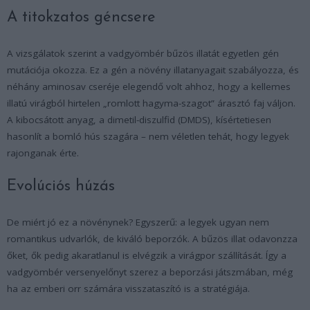
A titokzatos géncsere
A vizsgálatok szerint a vadgyömbér bűzös illatát egyetlen gén
mutációja okozza. Ez a gén a növény illatanyagait szabályozza, és
néhány aminosav cseréje elegendő volt ahhoz, hogy a kellemes
illatú virágból hirtelen „romlott hagyma-szagot” árasztó faj váljon.
A kibocsátott anyag, a dimetil-diszulfid (DMDS), kísértetiesen
hasonlít a bomló hús szagára – nem véletlen tehát, hogy legyek
rajonganak érte.
Evolúciós húzás
De miért jó ez a növénynek? Egyszerű: a legyek ugyan nem
romantikus udvarlók, de kiváló beporzók. A bűzös illat odavonzza
őket, ők pedig akaratlanul is elvégzik a virágpor szállítását. Így a
vadgyömbér versenyelőnyt szerez a beporzási játszmában, még
ha az emberi orr számára visszataszító is a stratégiája.