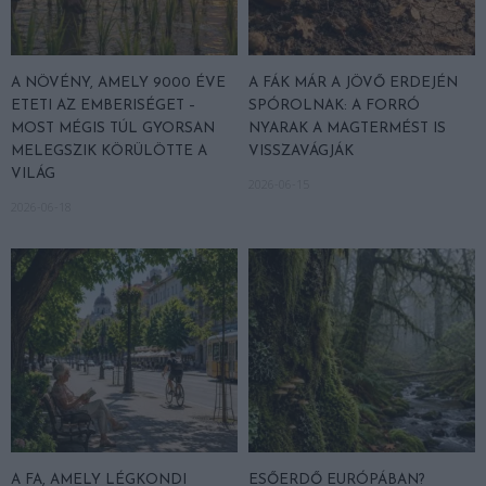
A NÖVÉNY, AMELY 9000 ÉVE
A FÁK MÁR A JÖVŐ ERDEJÉN
ETETI AZ EMBERISÉGET –
SPÓROLNAK: A FORRÓ
MOST MÉGIS TÚL GYORSAN
NYARAK A MAGTERMÉST IS
MELEGSZIK KÖRÜLÖTTE A
VISSZAVÁGJÁK
VILÁG
2026-06-15
2026-06-18
A FA, AMELY LÉGKONDI
ESŐERDŐ EURÓPÁBAN?