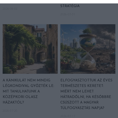
ALATTA A TERMÉSZETTEL?
ASZÁLY IDEJÉN IS OKOSABB
STRATÉGIA
2026-08-03
2026-07-31
A KÁNIKULÁT NEM MINDIG
ELFOGYASZTOTTUK AZ ÉVES
LÉGKONDIVAL GYŐZTÉK LE:
TERMÉSZETES KERETET:
MIT TANULHATUNK A
MIÉRT NEM LEHET
KÖZÉPKORI OLASZ
HÁTRADŐLNI, HA KÉSŐBBRE
HÁZAKTÓL?
CSÚSZOTT A MAGYAR
TÚLFOGYASZTÁS NAPJA?
2026-07-20
2026-07-17