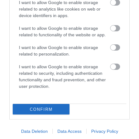
I want to allow Google to enable storage
related to analytics like cookies on web or
KIRÁNDULÁS A RAVAZDI
NEM CSAK A FÖLD
device identifiers in apps.
SÖRFŐZDÉBE, A BENCÉS
SZOMJAZIK: LÉGKÖRI ASZÁLY
APÁTSÁG HABOS OLDALÁRA
SZÍVJA KI A VIZET A
I want to allow Google to enable storage
NÖVÉNYEKBŐL
related to functionality of the website or app.
2026-08-04
2026-08-04
I want to allow Google to enable storage
related to personalization.
I want to allow Google to enable storage
related to security, including authentication
functionality and fraud prevention, and other
user protection.
CONFIRM
HŐKUPOLA MAGYARORSZÁG
A TERMÉSZET NEM SZERETI
FELETT: MI EZ A LÁTHATATLAN
AZ EGYHANGÚSÁGOT: A
Data Deletion
Data Access
Privacy Policy
FEDŐ, ÉS MI TÖRTÉNIK
VÁLTOZATOS NÖVÉNYZET