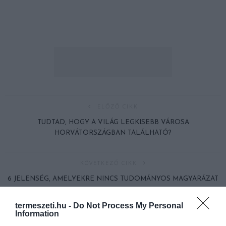
ELŐZŐ CIKK
TUDTAD, HOGY A VILÁG LEGKISEBB VÁROSA
HORVÁTORSZÁGBAN TALÁLHATÓ?
KÖVETKEZŐ CIKK
6 JELENSÉG, AMELYEKRE NINCS TUDOMÁNYOS MAGYARÁZAT
termeszeti.hu -
Do Not Process My Personal
Information
HASONLÓ ÉRDEKESSÉGEK