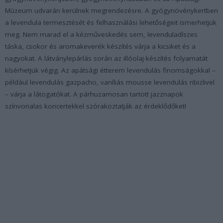
Múzeum udvarán kerülnek megrendezésre. A gyógynövénykertben
a levendula termesztését és felhasználási lehetőségeit ismerhetjük
meg. Nem marad el a kézműveskedés sem, levenduladíszes
táska, csokor és aromakeverék készítés várja a kicsiket és a
nagyokat. A látványlepárlás során az illóolaj-készítés folyamatát
kísérhetjük végig. Az apátsági étterem levendulás finomságokkal –
például levendulás gazpacho, vaníliás mousse levendulás ribizlivel
– várja a látogatókat. A párhuzamosan tartott jazznapok
színvonalas koncertekkel szórakoztatják az érdeklődőket!