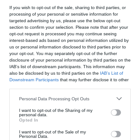
If you wish to opt-out of the sale, sharing to third parties, or
processing of your personal or sensitive information for
targeted advertising by us, please use the below opt-out
section to confirm your selection. Please note that after your
opt-out request is processed you may continue seeing
interest-based ads based on personal information utilized by
us or personal information disclosed to third parties prior to
your opt-out. You may separately opt-out of the further
disclosure of your personal information by third parties on the
IAB’s list of downstream participants. This information may
also be disclosed by us to third parties on the
IAB’s List of
KIRÁNDULÁS A
KIRÁNDULÁS PANNONHALMA
Downstream Participants
that may further disclose it to other
PANNONHALMI
KÖRNYÉKÉN: TERMÉSZET,
third parties.
ARBORÉTUMBA
SZŐLŐ ÉS KOMLÓ
Please note that this website/app uses one or more Google
TALÁLKOZÁSA
Personal Data Processing Opt Outs
2026-08-04
services and may gather and store information including but
2026-08-04
not limited to your visit or usage behaviour. You may click to
I want to opt-out of the Sharing of my
personal data.
grant or deny consent to Google and its third-party tags to
Opted In
use your data for below specified purposes in below Google
consent section.
I want to opt-out of the Sale of my
Personal Data.