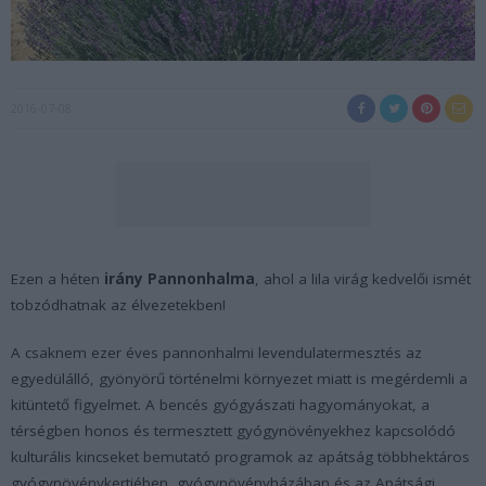
2016-07-08
Ezen a héten
irány Pannonhalma
, ahol a lila virág kedvelői ismét
tobzódhatnak az élvezetekben!
A csaknem ezer éves pannonhalmi levendulatermesztés az
egyedülálló, gyönyörű történelmi környezet miatt is megérdemli a
kitüntető figyelmet. A bencés gyógyászati hagyományokat, a
térségben honos és termesztett gyógynövényekhez kapcsolódó
kulturális kincseket bemutató programok az apátság többhektáros
gyógynövénykertjében, gyógynövényházában és az Apátsági