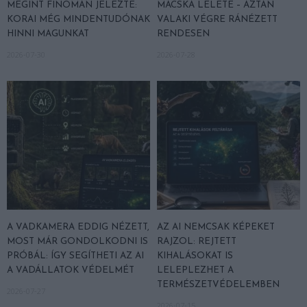
MEGINT FINOMAN JELEZTE:
MACSKA LELETE – AZTÁN
KORAI MÉG MINDENTUDÓNAK
VALAKI VÉGRE RÁNÉZETT
HINNI MAGUNKAT
RENDESEN
2026-07-30
2026-07-28
A VADKAMERA EDDIG NÉZETT,
AZ AI NEMCSAK KÉPEKET
MOST MÁR GONDOLKODNI IS
RAJZOL: REJTETT
PRÓBÁL: ÍGY SEGÍTHETI AZ AI
KIHALÁSOKAT IS
A VADÁLLATOK VÉDELMÉT
LELEPLEZHET A
TERMÉSZETVÉDELEMBEN
2026-07-27
2026-07-15