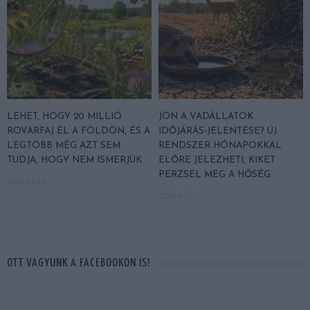
LEHET, HOGY 20 MILLIÓ
JÖN A VADÁLLATOK
ROVARFAJ ÉL A FÖLDÖN, ÉS A
IDŐJÁRÁS-JELENTÉSE? ÚJ
LEGTÖBB MÉG AZT SEM
RENDSZER HÓNAPOKKAL
TUDJA, HOGY NEM ISMERJÜK
ELŐRE JELEZHETI, KIKET
PERZSEL MEG A HŐSÉG
2026-07-03
2026-07-01
OTT VAGYUNK A FACEBOOKON IS!