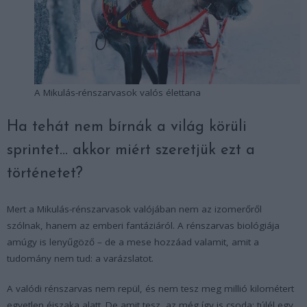
A Mikulás-rénszarvasok valós élettana
Ha tehát nem bírnák a világ körüli
sprintet… akkor miért szeretjük ezt a
történetet?
Mert a Mikulás-rénszarvasok valójában nem az izomerőről
szólnak, hanem az emberi fantáziáról. A rénszarvas biológiája
amúgy is lenyűgöző – de a mese hozzáad valamit, amit a
tudomány nem tud: a varázslatot.
A valódi rénszarvas nem repül, és nem tesz meg millió kilométert
egyetlen éjszaka alatt. De amit tesz, az még így is csoda: túlél egy