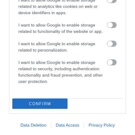
I want to allow Google to enable storage
related to analytics like cookies on web or
ELŐZŐ CIKK
device identifiers in apps.
ÍGY TELIK EL AZ ÉLETÜNK PISLOGÁSSAL, ÁSÍTÁSSAL ÉS EGYÉB
„APRÓ” DOLGOKKAL – MEGLEPŐ SZÁMOK A TEST
I want to allow Google to enable storage
MŰKÖDÉSÉRŐL
related to functionality of the website or app.
I want to allow Google to enable storage
KÖVETKEZŐ CIKK
related to personalization.
HARA HACHI BU – AZ OKINAWAI TITOK, AMI SZERINT AKKOR
I want to allow Google to enable storage
ÁLLJ FEL AZ ASZTALTÓL, AMIKOR MÉG TUDNÁL ENNI…
related to security, including authentication
functionality and fraud prevention, and other
user protection.
HASONLÓ ÉRDEKESSÉGEK
CONFIRM
Data Deletion
Data Access
Privacy Policy