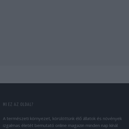
MI EZ AZ OLDAL?
A természeti környezet, körülöttünk élő állatok és növények
izgalmas életét bemutató online magazin minden nap kínál