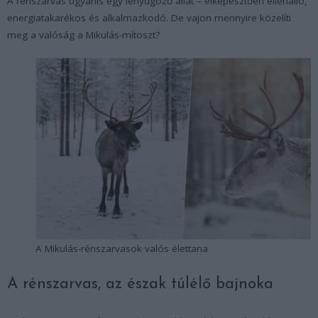
A rénszarvas ugyanis egy lenyűgöző állat – elképesztően ellenálló,
energiatakarékos és alkalmazkodó. De vajon mennyire közelíti
meg a valóság a Mikulás-mítoszt?
A Mikulás-rénszarvasok valós élettana
A rénszarvas, az észak túlélő bajnoka