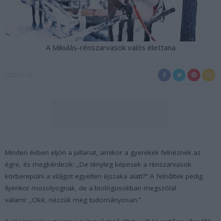
A Mikulás-rénszarvasok valós élettana
2025-12-05
Minden évben eljön a pillanat, amikor a gyerekek felnéznek az
égre, és megkérdezik: „De tényleg képesek a rénszarvasok
körberepülni a világot egyetlen éjszaka alatt?” A felnőttek pedig
ilyenkor mosolyognak, de a biológusokban megszólal
valami: „Oké, nézzük meg tudományosan.”