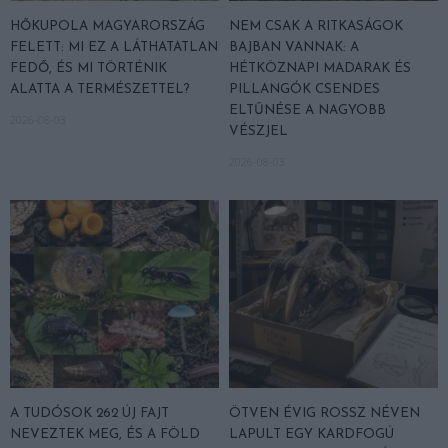
HŐKUPOLA MAGYARORSZÁG
NEM CSAK A RITKASÁGOK
FELETT: MI EZ A LÁTHATATLAN
BAJBAN VANNAK: A
FEDŐ, ÉS MI TÖRTÉNIK
HÉTKÖZNAPI MADARAK ÉS
ALATTA A TERMÉSZETTEL?
PILLANGÓK CSENDES
ELTŰNÉSE A NAGYOBB
2026-08-03
VÉSZJEL
2026-08-03
A TUDÓSOK 262 ÚJ FAJT
ÖTVEN ÉVIG ROSSZ NÉVEN
NEVEZTEK MEG, ÉS A FÖLD
LAPULT EGY KARDFOGÚ