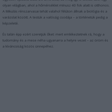
olyan világban, ahol a hőmérséklet mínusz 40 fok alatt is otthonos.
A Mikulás rénszarvasai tehát valahol félúton állnak a biológia és a
varázslat között. A testük a valóság csodája – a történetük pedig a
képzeleté.
És talán épp ezért szeretjük őket: mert emlékeztetnek rá, hogy a
tudomány és a mese néha ugyanarra a helyre vezet – az öröm és
a kíváncsiság közös ünnepéhez.