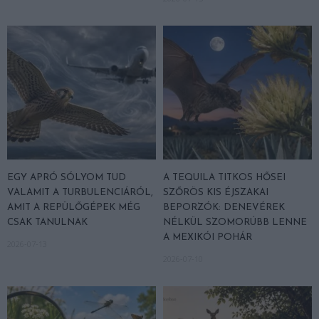
EGY APRÓ SÓLYOM TUD
A TEQUILA TITKOS HŐSEI
VALAMIT A TURBULENCIÁRÓL,
SZŐRÖS KIS ÉJSZAKAI
AMIT A REPÜLŐGÉPEK MÉG
BEPORZÓK: DENEVÉREK
CSAK TANULNAK
NÉLKÜL SZOMORÚBB LENNE
A MEXIKÓI POHÁR
2026-07-13
2026-07-10