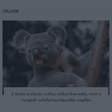
CÍMLAPON
A koala evolúciós múltja sokkal drámaibb, mint a
nyugodt eukaliptuszrágcsálás sugallja