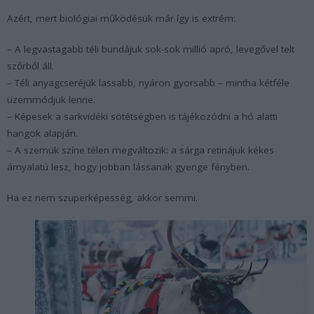
Azért, mert biológiai működésük már így is extrém:
– A legvastagabb téli bundájuk sok-sok millió apró, levegővel telt
szőrből áll.
– Téli anyagcseréjük lassabb, nyáron gyorsabb – mintha kétféle
üzemmódjuk lenne.
– Képesek a sarkvidéki sötétségben is tájékozódni a hó alatti
hangok alapján.
– A szemük színe télen megváltozik: a sárga retinájuk kékes
árnyalatú lesz, hogy jobban lássanak gyenge fényben.
Ha ez nem szuperképesség, akkor semmi.