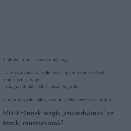
A Mikulás-modell szerint tehát vagy:
– a rénszarvasok aerodinamikailag turbózott verzióval
rendelkeznek, vagy
– maga a Mikulás időhajlítással dolgozik.
A tudomány jelen állása szerint az első kevésbé valószínű.
Miért tűnnek mégis „szuperhősnek” az
északi rénszarvasok?