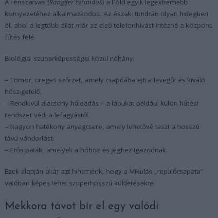
A rénszarvas (
Rangifer tarandus
) a Föld egyik legextrémebb
környezetéhez alkalmazkodott. Az északi tundrán olyan hidegben
él, ahol a legtöbb állat már az első telefonhívást intézné a központi
fűtés felé.
Biológiai szuperképességei közül néhány:
– Tömör, üreges szőrzet, amely csapdába ejti a levegőt és kiváló
hőszigetelő.
– Rendkívül alacsony hőleadás – a lábukat például külön hűtési
rendszer védi a lefagyástól.
– Nagyon hatékony anyagcsere, amely lehetővé teszi a hosszú
távú vándorlást.
– Erős paták, amelyek a hóhoz és jéghez igazodnak.
Ezek alapján akár azt hihetnénk, hogy a Mikulás „repülőcsapata”
valóban képes lehet szuperhosszú küldetésekre.
Mekkora távot bír el egy valódi