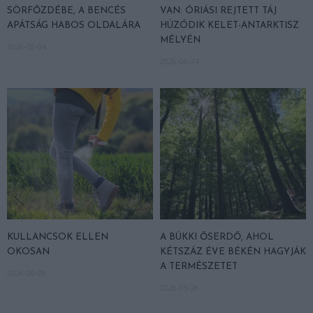
SÖRFŐZDÉBE, A BENCÉS
VAN: ÓRIÁSI REJTETT TÁJ
APÁTSÁG HABOS OLDALÁRA
HÚZÓDIK KELET-ANTARKTISZ
MÉLYÉN
2026-08-04
2026-06-24
KULLANCSOK ELLEN
A BÜKKI ŐSERDŐ, AHOL
OKOSAN
KÉTSZÁZ ÉVE BÉKÉN HAGYJÁK
A TERMÉSZETET
2026-06-08
2026-05-26