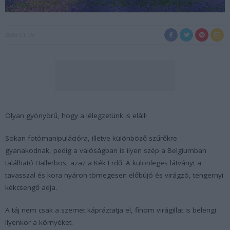
2020-01-05
Olyan gyönyörű, hogy a lélegzetünk is eláll!
Sokan fotómanipulációra, illetve különböző szűrőkre
gyanakodnak, pedig a valóságban is ilyen szép a Belgiumban
található Hallerbos, azaz a Kék Erdő. A különleges látványt a
tavasszal és kora nyáron tömegesen előbújó és virágzó, tengernyi
kékcsengő adja.
A táj nem csak a szemet kápráztatja el, finom virágillat is belengi
ilyenkor a környéket.