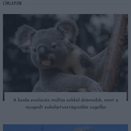
CÍMLAPON
A koala evolúciós múltja sokkal drámaibb, mint a
nyugodt eukaliptuszrágcsálás sugallja