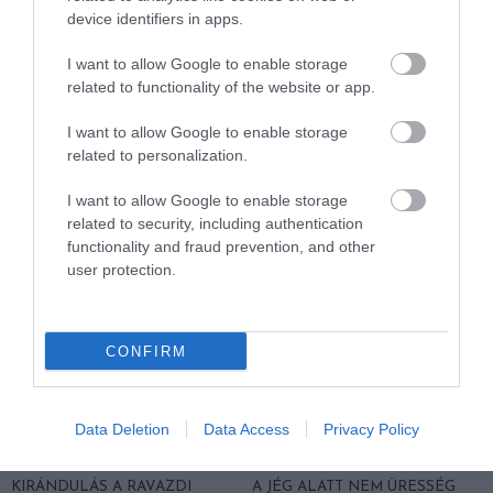
device identifiers in apps.
I want to allow Google to enable storage
related to functionality of the website or app.
KIRÁNDULÁS A
KIRÁNDULÁS A
I want to allow Google to enable storage
PANNONHALMI
PANNONHALMI FŐAPÁTSÁG
related to personalization.
GYÓGYNÖVÉNYKERTBE ÉS
PINCÉSZETÉBE
ILLATMÚZEUMBA
2026-08-04
I want to allow Google to enable storage
2026-08-04
related to security, including authentication
functionality and fraud prevention, and other
user protection.
CONFIRM
Data Deletion
Data Access
Privacy Policy
KIRÁNDULÁS A RAVAZDI
A JÉG ALATT NEM ÜRESSÉG