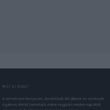
MI EZ AZ OLDAL?
A természeti környezet, körülöttünk élő állatok és növények
izgalmas életét bemutató online magazin minden nap kínál