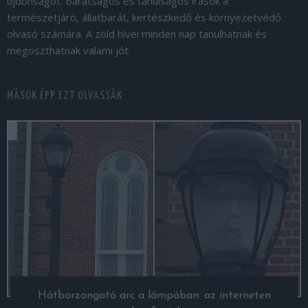
újdonságot. Barátságos és tanulságos írások a
természetjáró, állatbarát, kertészkedő és környezetvédő
olvasó számára. A zöld hívei minden nap tanulhatnak és
megoszthatnak valami jót.
MÁSOK ÉPP EZT OLVASSÁK
Hátborzongató arc a lámpában: az interneten