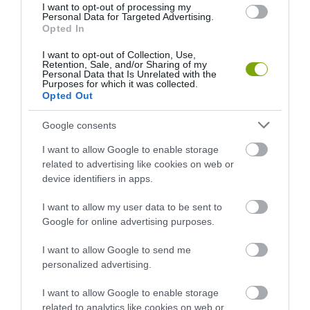
I want to opt-out of processing my
Personal Data for Targeted Advertising.
Opted In
I want to opt-out of Collection, Use,
Retention, Sale, and/or Sharing of my
Personal Data that Is Unrelated with the
Purposes for which it was collected.
Opted Out
Google consents
KIRÁNDULÁS A
KIRÁNDULÁS PANNONHALMA
I want to allow Google to enable storage
PANNONHALMI
KÖRNYÉKÉN: TERMÉSZET,
related to advertising like cookies on web or
ARBORÉTUMBA
SZŐLŐ ÉS KOMLÓ
device identifiers in apps.
TALÁLKOZÁSA
2026-08-04
2026-08-04
I want to allow my user data to be sent to
Google for online advertising purposes.
I want to allow Google to send me
personalized advertising.
I want to allow Google to enable storage
related to analytics like cookies on web or