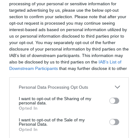
processing of your personal or sensitive information for
targeted advertising by us, please use the below opt-out
section to confirm your selection. Please note that after your
opt-out request is processed you may continue seeing
interest-based ads based on personal information utilized by
us or personal information disclosed to third parties prior to
your opt-out. You may separately opt-out of the further
ELŐZŐ CIKK
disclosure of your personal information by third parties on the
ATOMKERTEK: AHOL GAMMA-SUGARAK SEGÍTSÉGÉVEL
IAB’s list of downstream participants. This information may
NEMESÍTETTÉK A NÖVÉNYEKET
also be disclosed by us to third parties on the
IAB’s List of
Downstream Participants
that may further disclose it to other
third parties.
KÖVETKEZŐ CIKK
Please note that this website/app uses one or more Google
Personal Data Processing Opt Outs
ÍGY KELL BOLDOG GYEREKEKET NEVELNI A HOLLAND
services and may gather and store information including but
ANYUKÁK SZERINT
not limited to your visit or usage behaviour. You may click to
I want to opt-out of the Sharing of my
personal data.
grant or deny consent to Google and its third-party tags to
Opted In
use your data for below specified purposes in below Google
consent section.
I want to opt-out of the Sale of my
HASONLÓ ÉRDEKESSÉGEK
Personal Data.
Opted In