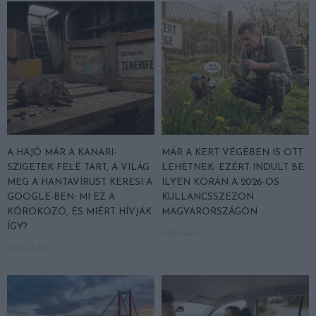
A HAJÓ MÁR A KANÁRI-
MÁR A KERT VÉGÉBEN IS OTT
SZIGETEK FELÉ TART, A VILÁG
LEHETNEK: EZÉRT INDULT BE
MEG A HANTAVÍRUST KERESI A
ILYEN KORÁN A 2026-OS
GOOGLE-BEN: MI EZ A
KULLANCSSZEZON
KÓROKOZÓ, ÉS MIÉRT HÍVJÁK
MAGYARORSZÁGON
ÍGY?
2026-04-07
2026-05-06