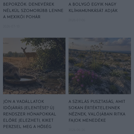
BEPORZÓK: DENEVÉREK
A BOLYGÓ EGYIK NAGY
NÉLKÜL SZOMORÚBB LENNE
KLÍMAMUNKÁSÁT ADJÁK
A MEXIKÓI POHÁR
2026-07-06
2026-07-10
JÖN A VADÁLLATOK
A SZIKLÁS PUSZTASÁG, AMIT
IDŐJÁRÁS-JELENTÉSE? ÚJ
SOKAN ÉRTÉKTELENNEK
RENDSZER HÓNAPOKKAL
NÉZNEK, VALÓJÁBAN RITKA
ELŐRE JELEZHETI, KIKET
FAJOK MENEDÉKE
PERZSEL MEG A HŐSÉG
2026-06-26