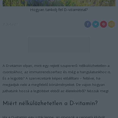
Hogyan tankolj fel D-vitaminnal?
2026-02-27
A D-vitamin olyan, mint egy rejtett szupererő: nélkülözhetetlen a
csontokhoz, az immunrendszerhez és még a hangulatunkhoz is.
És a legjobb? A szervezetünk képes előállítani – feltéve, ha
megadjuk neki a megfelelő körülményeket. De vajon hogyan
juthatunk hozzá a legtöbbet ebből az életelixírből? Nézzük meg!
Miért nélkülözhetetlen a D-vitamin?
Ha a D-vitamin egy sztár lenne, az orvosok a rajongói klubját