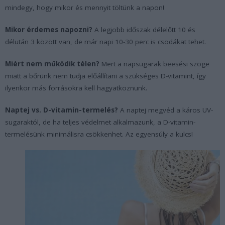
mindegy, hogy mikor és mennyit töltünk a napon!
Mikor érdemes napozni?
A legjobb időszak délelőtt 10 és
délután 3 között van, de már napi 10-30 perc is csodákat tehet.
Miért nem működik télen?
Mert a napsugarak beesési szöge
miatt a bőrünk nem tudja előállítani a szükséges D-vitamint, így
ilyenkor más forrásokra kell hagyatkoznunk.
Naptej vs. D-vitamin-termelés?
A naptej megvéd a káros UV-
sugaraktól, de ha teljes védelmet alkalmazunk, a D-vitamin-
termelésünk minimálisra csökkenhet. Az egyensúly a kulcs!