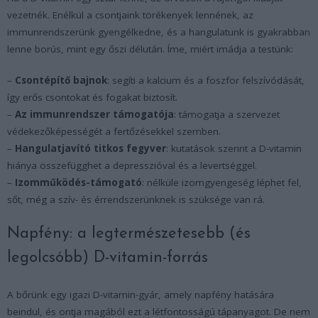
vezetnék. Enélkül a csontjaink törékenyek lennének, az
immunrendszerünk gyengélkedne, és a hangulatunk is gyakrabban
lenne borús, mint egy őszi délután. Íme, miért imádja a testünk:
–
Csontépítő bajnok
: segíti a kalcium és a foszfor felszívódását,
így erős csontokat és fogakat biztosít.
–
Az immunrendszer támogatója
: támogatja a szervezet
védekezőképességét a fertőzésekkel szemben.
–
Hangulatjavító titkos fegyver
: kutatások szerint a D-vitamin
hiánya összefügghet a depresszióval és a levertséggel.
–
Izomműködés-támogató
: nélküle izomgyengeség léphet fel,
sőt, még a szív- és érrendszerünknek is szüksége van rá.
Napfény: a legtermészetesebb (és
legolcsóbb) D-vitamin-forrás
A bőrünk egy igazi D-vitamin-gyár, amely napfény hatására
beindul, és ontja magából ezt a létfontosságú tápanyagot. De nem