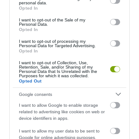
personal data.
grant or deny consent to Google and its third-party tags to
Opted In
use your data for below specified purposes in below Google
consent section.
I want to opt-out of the Sale of my
Personal Data.
Opted In
I want to opt-out of processing my
Personal Data for Targeted Advertising.
Opted In
I want to opt-out of Collection, Use,
Retention, Sale, and/or Sharing of my
ELŐZŐ CIKK
Personal Data that Is Unrelated with the
Purposes for which it was collected.
AMIKOR A HAGYMA LÁZADNI KEZD – A ZÖLD HAJTÁSOK
Opted Out
REJTÉLYES TUDOMÁNYA
Google consents
KÖVETKEZŐ CIKK
I want to allow Google to enable storage
related to advertising like cookies on web or
ANTARKTISZ „GRAVITÁCIÓS GÖDRE”: A FÖLD EGYIK
device identifiers in apps.
LEGFURÁBB ANOMÁLIÁJA, AMI NEM NYEL EL – CSAK ELÁRUL
MINDENT
I want to allow my user data to be sent to
Google for online advertising purposes.