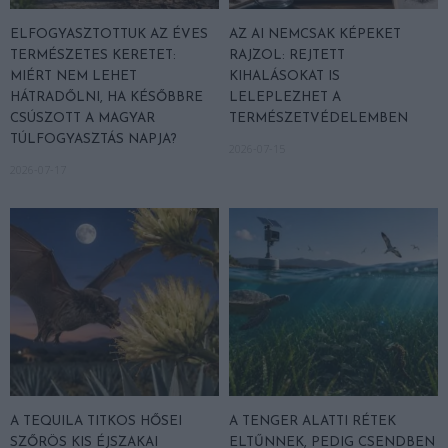
ELFOGYASZTOTTUK AZ ÉVES
AZ AI NEMCSAK KÉPEKET
TERMÉSZETES KERETET:
RAJZOL: REJTETT
MIÉRT NEM LEHET
KIHALÁSOKAT IS
HÁTRADŐLNI, HA KÉSŐBBRE
LELEPLEZHET A
CSÚSZOTT A MAGYAR
TERMÉSZETVÉDELEMBEN
TÚLFOGYASZTÁS NAPJA?
2026-07-15
2026-07-17
A TEQUILA TITKOS HŐSEI
A TENGER ALATTI RÉTEK
SZŐRÖS KIS ÉJSZAKAI
ELTŰNNEK, PEDIG CSENDBEN