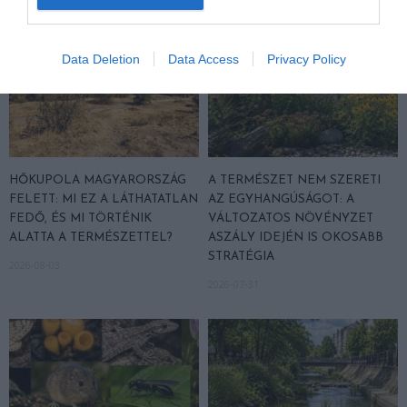
Data Deletion
Data Access
Privacy Policy
HŐKUPOLA MAGYARORSZÁG
A TERMÉSZET NEM SZERETI
FELETT: MI EZ A LÁTHATATLAN
AZ EGYHANGÚSÁGOT: A
FEDŐ, ÉS MI TÖRTÉNIK
VÁLTOZATOS NÖVÉNYZET
ALATTA A TERMÉSZETTEL?
ASZÁLY IDEJÉN IS OKOSABB
STRATÉGIA
2026-08-03
2026-07-31