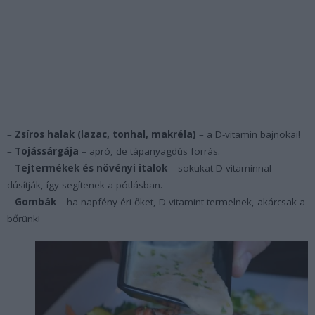
–
Zsíros halak (lazac, tonhal, makréla)
– a D-vitamin bajnokai!
–
Tojássárgája
– apró, de tápanyagdús forrás.
–
Tejtermékek és növényi italok
– sokukat D-vitaminnal
dúsítják, így segítenek a pótlásban.
–
Gombák
– ha napfény éri őket, D-vitamint termelnek, akárcsak a
bőrünk!