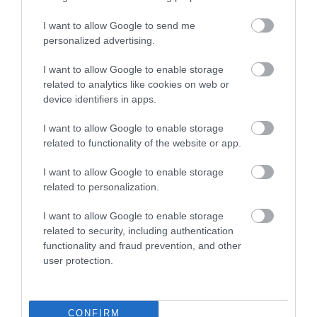
I want to allow Google to send me
HASONLÓ ÉRDEKESSÉGEK
personalized advertising.
I want to allow Google to enable storage
related to analytics like cookies on web or
device identifiers in apps.
I want to allow Google to enable storage
related to functionality of the website or app.
I want to allow Google to enable storage
related to personalization.
A KORALLZÁTONY NEM CSAK
NEM CSAK A FÖLD
I want to allow Google to enable storage
SZÍNES HALAKBÓL ÁLL: MOST
SZOMJAZIK: LÉGKÖRI ASZÁLY
related to security, including authentication
500 EDDIG ISMERETLEN
SZÍVJA KI A VIZET A
functionality and fraud prevention, and other
LAKÓJÁT MUTATTA MEG
NÖVÉNYEKBŐL
user protection.
2026-08-06
2026-08-04
CONFIRM