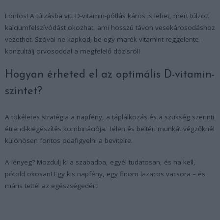
Fontos! A túlzásba vitt D-vitamin-pótlás káros is lehet, mert túlzott
kalciumfelszívódást okozhat, ami hosszú távon vesekárosodáshoz
vezethet. Szóval ne kapkodj be egy marék vitamint reggelente –
konzultálj orvosoddal a megfelelő dózisról!
Hogyan érheted el az optimális D-vitamin-
szintet?
A tökéletes stratégia a napfény, a táplálkozás és a szükség szerinti
étrend-kiegészítés kombinációja. Télen és beltéri munkát végzőknél
különösen fontos odafigyelni a bevitelre.
A lényeg? Mozdulj ki a szabadba, egyél tudatosan, és ha kell,
pótold okosan! Egy kis napfény, egy finom lazacos vacsora – és
máris tettél az egészségedért!