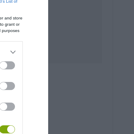
B’s List of
er and store
to grant or
ed purposes