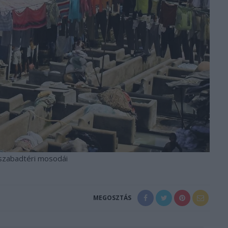
szabadtéri mosodái
MEGOSZTÁS