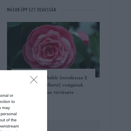
MÁSOK ÉPP EZT OLVASSÁK
A világ legritkább (mindössze 2
helyen fellelhető) virágának
kalandos története
sonal or
ection to
ou may
 personal
out of the
 downstream