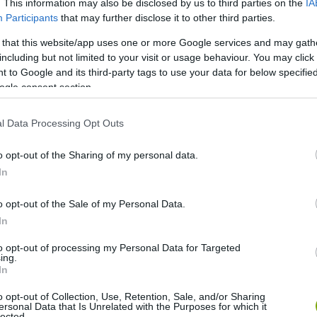
. This information may also be disclosed by us to third parties on the
IA
Participants
that may further disclose it to other third parties.
 that this website/app uses one or more Google services and may gath
including but not limited to your visit or usage behaviour. You may click 
 to Google and its third-party tags to use your data for below specifi
ogle consent section.
l Data Processing Opt Outs
o opt-out of the Sharing of my personal data.
In
o opt-out of the Sale of my Personal Data.
In
to opt-out of processing my Personal Data for Targeted
ing.
In
o opt-out of Collection, Use, Retention, Sale, and/or Sharing
ersonal Data that Is Unrelated with the Purposes for which it
lected.