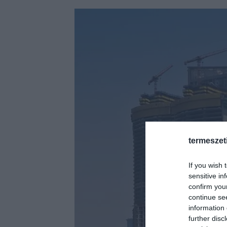
termeszet
If you wish 
sensitive in
confirm you
continue se
information 
further disc