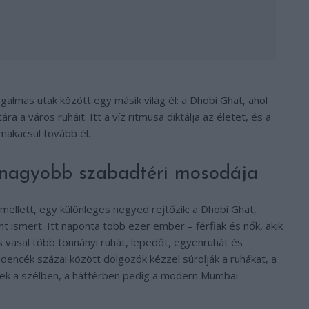
lmas utak között egy másik világ él: a Dhobi Ghat, ahol
 a város ruháit. Itt a víz ritmusa diktálja az életet, és a
akacsul tovább él.
gnagyobb szabadtéri mosodája
ellett, egy különleges negyed rejtőzik: a Dhobi Ghat,
 ismert. Itt naponta több ezer ember – férfiak és nők, akik
s vasal több tonnányi ruhát, lepedőt, egyenruhát és
edencék százai között dolgozók kézzel súrolják a ruhákat, a
genek a szélben, a háttérben pedig a modern Mumbai