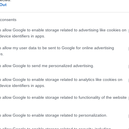
Out
consents
o allow Google to enable storage related to advertising like cookies on
evice identifiers in apps.
o allow my user data to be sent to Google for online advertising
s.
to allow Google to send me personalized advertising.
o allow Google to enable storage related to analytics like cookies on
evice identifiers in apps.
o allow Google to enable storage related to functionality of the website
ssal és ruhatisztítással foglalkozó közösséget jelenti.
o allow Google to enable storage related to personalization.
ködéséhez: kórházak, éttermek, iskolák és szállodák mind
 apáról fiúra száll, s bár a modern mosodák és ipari
o allow Google to enable storage related to security, including