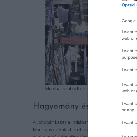
Opted 
Google 
I want t
web or d
I want t
purpose
I want 
I want t
Mumbai szabadtéri mosodái
web or d
I want t
Hagyomány és társadalom
or app.
A „dhobik” kasztja Indiában hagyományosan a mosá
I want t
Munkájuk nélkülözhetetlen a város mindennapi mű
az ő szolgáltatásaikra támaszkodnak. A mesterség
I want t