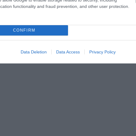
cation functionality and fraud prevention, and other user protection.
ozók számára ez a hivatás identitás és megélhetés egyben.
élnek, itt étkeznek, a gyerekek az iskola után a száradó
obogása, a kalapácsok csattanása és a vonatok zakatolása
CONFIRM
Data Deletion
Data Access
Privacy Policy