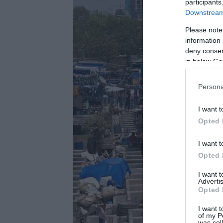
participants
Downstream 
Please note
information 
deny consent
in below Go
Persona
I want t
Opted 
I want t
Opted 
I want 
Advertis
Opted 
I want t
of my P
was col