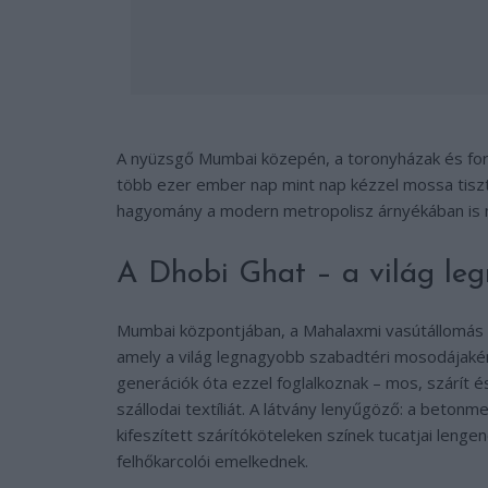
A nyüzsgő Mumbai közepén, a toronyházak és forga
több ezer ember nap mint nap kézzel mossa tisztára
hagyomány a modern metropolisz árnyékában is m
A Dhobi Ghat – a világ le
Mumbai központjában, a Mahalaxmi vasútállomás m
amely a világ legnagyobb szabadtéri mosodájaként
generációk óta ezzel foglalkoznak – mos, szárít é
szállodai textíliát. A látvány lenyűgöző: a betonm
kifeszített szárítóköteleken színek tucatjai len
felhőkarcolói emelkednek.