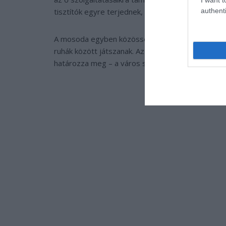
authenti
tisztítók egyre terjednek, a Dhobi Ghatban dolg
A mosoda egyben közösségi tér is. A családok itt 
ruhák között játszanak. Az élet ritmusát a víz cs
határozza meg – a város sajátos szimfóniája ez.