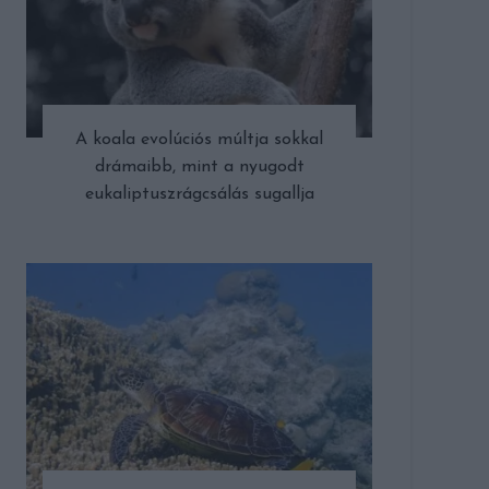
A koala evolúciós múltja sokkal
drámaibb, mint a nyugodt
eukaliptuszrágcsálás sugallja