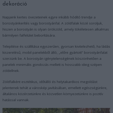
dekoráció
Napjaink kertes övezeteinek egyre inkább hódító trendje a
borostyánkerítés vagy borostyánfal. A zöldfalak közé soroljuk,
hiszen a borostyán is olyan örökzöld, amely tökéletesen alkalmas
bármilyen falfelület beborítására.
Telepítése és szállítása egyszerűen, gyorsan kivitelezhető, ha ládás
kiszerelésű, mobil panelekből álló, „előre gyártott” borostyánfalat
szerzünk be. A borostyán igénytelenségének köszönhetően a
panelek minimális gondozás mellett is hosszabb ideig szépen
zöldellnek.
Zöldfalként esztétikus, időtálló és helytakarékos megoldást
jelentenek tehát a városkép javításában, emellett egészségünkre,
általános közérzetünkre és közvetlen környezetünkre is pozitív
hatással vannak.