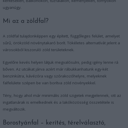
kerítéseken, balkonokon, tűzfalakon, kéményeken, tornyokon
ugyanúgy.
Mi az a zöldfal?
A zöldfal tulajdonképpen egy épített, függőleges felület, amelyet
sűrű, örökzöld növénytakaró borít. Tökéletes alternatívát jelent a
városokból kiszoruló zöld területeknek.
Egyelőre kevés helyen látjuk megvalósulni, pedig igény lenne rá
bőven. Az utcákat járva azért már rábukkanhatunk egy-két
benzinkútra, kávézóra vagy szórakozóhelyre, melyeknek
falfelülete szépen be van borítva zöld növényekkel.
Tény, hogy ahol már minimális zöld szigetek megjelennek, ott az
ingatlanárak is emelkednek és a lakóközösség összetétele is
megváltozik.
Borostyánfal – kerítés, térelválasztó,