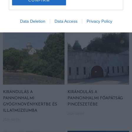
CONFIRM
ARBORÉTUMBA
SZŐLŐ ÉS KOMLÓ
TALÁLKOZÁSA
2026-08-04
2026-08-04
Data Deletion
Data Access
Privacy Policy
KIRÁNDULÁS A
KIRÁNDULÁS A
PANNONHALMI
PANNONHALMI FŐAPÁTSÁG
GYÓGYNÖVÉNYKERTBE ÉS
PINCÉSZETÉBE
ILLATMÚZEUMBA
2026-08-04
2026-08-04