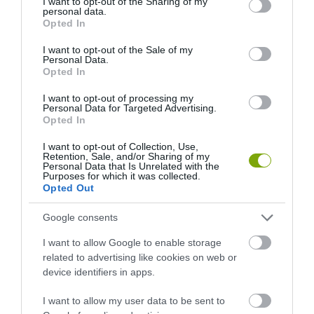
not limited to your visit or usage behaviour. You may click to
I want to opt-out of the Sharing of my
personal data.
grant or deny consent to Google and its third-party tags to
Opted In
use your data for below specified purposes in below Google
consent section.
I want to opt-out of the Sale of my
Personal Data.
Opted In
I want to opt-out of processing my
Personal Data for Targeted Advertising.
Opted In
I want to opt-out of Collection, Use,
Retention, Sale, and/or Sharing of my
Personal Data that Is Unrelated with the
Purposes for which it was collected.
Opted Out
Google consents
I want to allow Google to enable storage
related to advertising like cookies on web or
ELŐZŐ CIKK
device identifiers in apps.
MIÉRT NEM ESZÜNK PULYKATOJÁST?
I want to allow my user data to be sent to