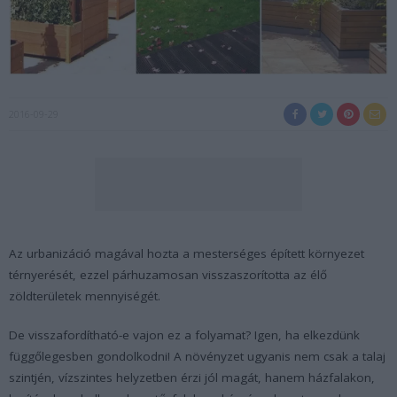
2016-09-29
Az urbanizáció magával hozta a mesterséges épített környezet
térnyerését, ezzel párhuzamosan visszaszorította az élő
zöldterületek mennyiségét.
De visszafordítható-e vajon ez a folyamat? Igen, ha elkezdünk
függőlegesben gondolkodni! A növényzet ugyanis nem csak a talaj
szintjén, vízszintes helyzetben érzi jól magát, hanem házfalakon,