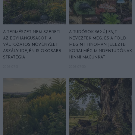
A TERMÉSZET NEM SZERETI
A TUDÓSOK 262 ÚJ FAJT
AZ EGYHANGÚSÁGOT: A
NEVEZTEK MEG, ÉS A FÖLD
VÁLTOZATOS NÖVÉNYZET
MEGINT FINOMAN JELEZTE:
ASZÁLY IDEJÉN IS OKOSABB
KORAI MÉG MINDENTUDÓNAK
STRATÉGIA
HINNI MAGUNKAT
2026-07-31
2026-07-30