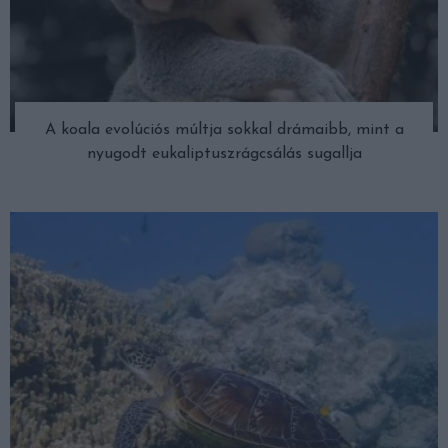
A koala evolúciós múltja sokkal drámaibb, mint a
nyugodt eukaliptuszrágcsálás sugallja