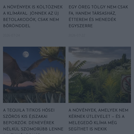
A NÖVÉNYEK IS KÖLTÖZNEK
EGY ÖREG TÖLGY NEM CSAK
A KLÍMÁVAL: JÖNNEK AZ ÚJ
FA, HANEM TÁRSASHÁZ,
BETOLAKODÓK, CSAK NEM
ÉTTEREM ÉS MENEDÉK
BŐRÖNDDEL
EGYSZERRE
2026-07-24
2026-07-22
A TEQUILA TITKOS HŐSEI
A NÖVÉNYEK, AMELYEK NEM
SZŐRÖS KIS ÉJSZAKAI
KÉRNEK ÚTLEVELET — ÉS A
BEPORZÓK: DENEVÉREK
MELEGEDŐ KLÍMA MÉG
NÉLKÜL SZOMORÚBB LENNE
SEGÍTHET IS NEKIK