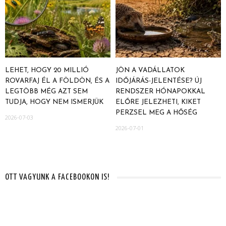
LEHET, HOGY 20 MILLIÓ
JÖN A VADÁLLATOK
ROVARFAJ ÉL A FÖLDÖN, ÉS A
IDŐJÁRÁS-JELENTÉSE? ÚJ
LEGTÖBB MÉG AZT SEM
RENDSZER HÓNAPOKKAL
TUDJA, HOGY NEM ISMERJÜK
ELŐRE JELEZHETI, KIKET
PERZSEL MEG A HŐSÉG
2026-07-03
2026-07-01
OTT VAGYUNK A FACEBOOKON IS!