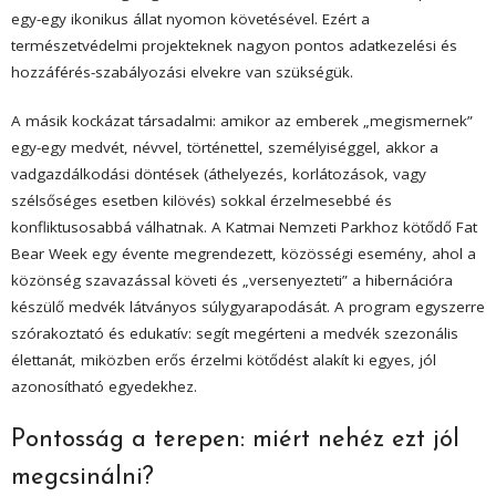
egy-egy ikonikus állat nyomon követésével. Ezért a
természetvédelmi projekteknek nagyon pontos adatkezelési és
hozzáférés-szabályozási elvekre van szükségük.
A másik kockázat társadalmi: amikor az emberek „megismernek”
egy-egy medvét, névvel, történettel, személyiséggel, akkor a
vadgazdálkodási döntések (áthelyezés, korlátozások, vagy
szélsőséges esetben kilövés) sokkal érzelmesebbé és
konfliktusosabbá válhatnak. A Katmai Nemzeti Parkhoz kötődő Fat
Bear Week egy évente megrendezett, közösségi esemény, ahol a
közönség szavazással követi és „versenyezteti” a hibernációra
készülő medvék látványos súlygyarapodását. A program egyszerre
szórakoztató és edukatív: segít megérteni a medvék szezonális
élettanát, miközben erős érzelmi kötődést alakít ki egyes, jól
azonosítható egyedekhez.
Pontosság a terepen: miért nehéz ezt jól
megcsinálni?