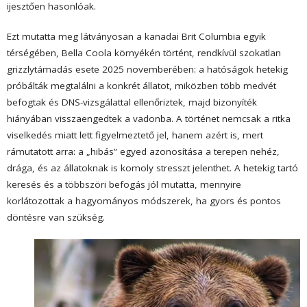
ijesztően hasonlóak.
Ezt mutatta meg látványosan a kanadai Brit Columbia egyik
térségében, Bella Coola környékén történt, rendkívül szokatlan
grizzlytámadás esete 2025 novemberében: a hatóságok hetekig
próbálták megtalálni a konkrét állatot, miközben több medvét
befogtak és DNS-vizsgálattal ellenőriztek, majd bizonyíték
hiányában visszaengedtek a vadonba. A történet nemcsak a ritka
viselkedés miatt lett figyelmeztető jel, hanem azért is, mert
rámutatott arra: a „hibás” egyed azonosítása a terepen nehéz,
drága, és az állatoknak is komoly stresszt jelenthet. A hetekig tartó
keresés és a többszöri befogás jól mutatta, mennyire
korlátozottak a hagyományos módszerek, ha gyors és pontos
döntésre van szükség.