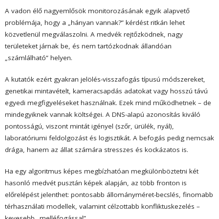
A vadon élő nagyemlősök monitorozásának egyik alapvető
problémája, hogy a „hányan vannak?” kérdést ritkán lehet
közvetlenül megválaszolni. A medvék rejtőzködnek, nagy
területeket járnak be, és nem tartózkodnak állandóan
„számlálható” helyen.
A kutatók ezért gyakran jelölés-visszafogás típusú módszereket,
genetikai mintavételt, kameracsapdás adatokat vagy hosszú távú
egyedi megfigyeléseket használnak. Ezek mind működhetnek – de
mindegyiknek vannak költségei. A DNS-alapú azonosítás kiváló
pontosságú, viszont mintát igényel (szőr, ürülék, nyál),
laboratóriumi feldolgozást és logisztikát. A befogás pedig nemcsak
drága, hanem az állat számára stresszes és kockázatos is.
Ha egy algoritmus képes megbízhatóan megkülönböztetni két
hasonló medvét pusztán képek alapján, az több fronton is
előrelépést jelenthet: pontosabb állományméret-becslés, finomabb
térhasználati modellek, valamint célzottabb konfliktuskezelés –
kevesebb „melléfogással”.