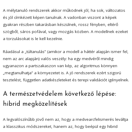
A mélytanuló rendszerek akkor működnek jól, ha sok, változatos
és jól címkézett képen tanulnak. A vadonban viszont a képek
gyakran részben takarásban készülnek, rossz fényben, eltérő
szögből, sáros pofával, vagy mozgás közben. A modellnek ezeket
a torzulásokat is le kell kezelnie.
Ráadásul a „túltanulás” (amikor a modell a háttér alapján ismer fel,
nem az arc alapján) valós veszély: ha egy medvéről mindig
ugyanazon a partszakaszon van kép, az algoritmus könnyen
„megtanulhatja” a környezetet is. A jó rendszerek ezért szigorú
tesztelést, független adatkészleteket és terepi validációt igényelnek.
A természetvédelem következő lépése:
hibrid megközelítések
A legvalószínűbb jövő nem az, hogy a medvearcfelismerés leváltja
a klasszikus módszereket, hanem az, hogy beépül egy hibrid