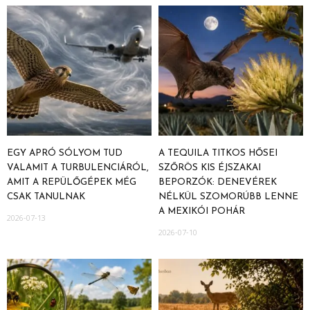
EGY APRÓ SÓLYOM TUD
A TEQUILA TITKOS HŐSEI
VALAMIT A TURBULENCIÁRÓL,
SZŐRÖS KIS ÉJSZAKAI
AMIT A REPÜLŐGÉPEK MÉG
BEPORZÓK: DENEVÉREK
CSAK TANULNAK
NÉLKÜL SZOMORÚBB LENNE
A MEXIKÓI POHÁR
2026-07-13
2026-07-10