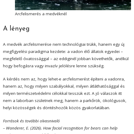
Arcfelismerés a medvéknél
A lényeg
A medvék arcfelismerése nem technológiai trükk, hanem egy új
megfigyelési paradigma kezdete: a vadon élő állatok egyedei –
megfelelő óvatossággal – az eddiginél jobban követhetők, anélkül
hogy befogásra vagy invazív jelölésre lenne szükség.
A kérdés nem az, hogy lehet-e arcfelismerést építeni a vadonra,
hanem az, hogy milyen szabályokkal, milyen átláthatósággal és
milyen természetvédelmi célokkal tesszük ezt. A jó válaszok itt
nem a laborban születnek meg, hanem a parkőrök, ökológusok,
helyi közösségek és döntéshozók közös gyakorlatában.
Források és további olvasnivaló
– Wanderer, E. (2026). How facial recognition for bears can help