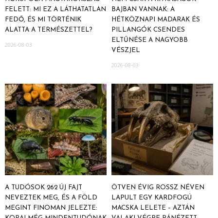
FELETT: MI EZ A LÁTHATATLAN
BAJBAN VANNAK: A
FEDŐ, ÉS MI TÖRTÉNIK
HÉTKÖZNAPI MADARAK ÉS
ALATTA A TERMÉSZETTEL?
PILLANGÓK CSENDES
ELTŰNÉSE A NAGYOBB
2026-08-03
VÉSZJEL
2026-08-03
A TUDÓSOK 262 ÚJ FAJT
ÖTVEN ÉVIG ROSSZ NÉVEN
NEVEZTEK MEG, ÉS A FÖLD
LAPULT EGY KARDFOGÚ
MEGINT FINOMAN JELEZTE:
MACSKA LELETE – AZTÁN