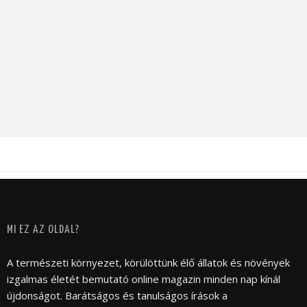
MI EZ AZ OLDAL?
A természeti környezet, körülöttünk élő állatok és növények
izgalmas életét bemutató online magazin minden nap kínál
újdonságot. Barátságos és tanulságos írások a