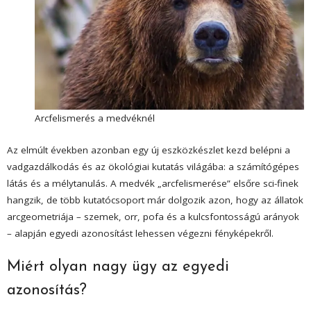
Arcfelismerés a medvéknél
Az elmúlt években azonban egy új eszközkészlet kezd belépni a
vadgazdálkodás és az ökológiai kutatás világába: a számítógépes
látás és a mélytanulás. A medvék „arcfelismerése” elsőre sci-finek
hangzik, de több kutatócsoport már dolgozik azon, hogy az állatok
arcgeometriája – szemek, orr, pofa és a kulcsfontosságú arányok
– alapján egyedi azonosítást lehessen végezni fényképekről.
Miért olyan nagy ügy az egyedi
azonosítás?