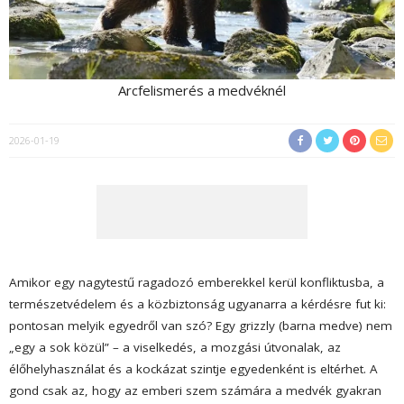
Arcfelismerés a medvéknél
2026-01-19
Amikor egy nagytestű ragadozó emberekkel kerül konfliktusba, a
természetvédelem és a közbiztonság ugyanarra a kérdésre fut ki:
pontosan melyik egyedről van szó? Egy grizzly (barna medve) nem
„egy a sok közül” – a viselkedés, a mozgási útvonalak, az
élőhelyhasználat és a kockázat szintje egyedenként is eltérhet. A
gond csak az, hogy az emberi szem számára a medvék gyakran