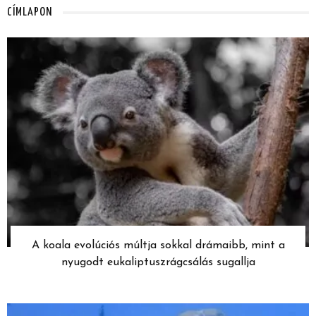
CÍMLAPON
A koala evolúciós múltja sokkal drámaibb, mint a
nyugodt eukaliptuszrágcsálás sugallja