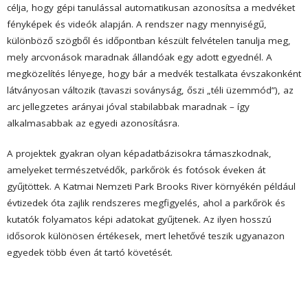
célja, hogy gépi tanulással automatikusan azonosítsa a medvéket
fényképek és videók alapján. A rendszer nagy mennyiségű,
különböző szögből és időpontban készült felvételen tanulja meg,
mely arcvonások maradnak állandóak egy adott egyednél. A
megközelítés lényege, hogy bár a medvék testalkata évszakonként
látványosan változik (tavaszi soványság, őszi „téli üzemmód”), az
arc jellegzetes arányai jóval stabilabbak maradnak – így
alkalmasabbak az egyedi azonosításra.
A projektek gyakran olyan képadatbázisokra támaszkodnak,
amelyeket természetvédők, parkőrök és fotósok éveken át
gyűjtöttek. A Katmai Nemzeti Park Brooks River környékén például
évtizedek óta zajlik rendszeres megfigyelés, ahol a parkőrök és
kutatók folyamatos képi adatokat gyűjtenek. Az ilyen hosszú
idősorok különösen értékesek, mert lehetővé teszik ugyanazon
egyedek több éven át tartó követését.