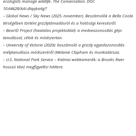
ecologists manage wildlife. The Conversation. DOI:
10.64628/AAI.dtqqka6g7
– Global News / Sky News (2025. november). Beszámolók a Bella Coola
térségében történt grizzlytámadásról és a hatósági keresésről.
– BearID Project (hivatalos projektoldal): a medveazonosítás gépi
tanulással, célok és módszertan.
– University of Victoria (2020): beszámoló a grizzly egyedazonosítás
mélytanulásos módszeréről (Melanie Clapham és munkatársai).
– U.S. National Park Service – Katmai webkamerák: a Brooks River
hosszú távú megfigyelési háttere.