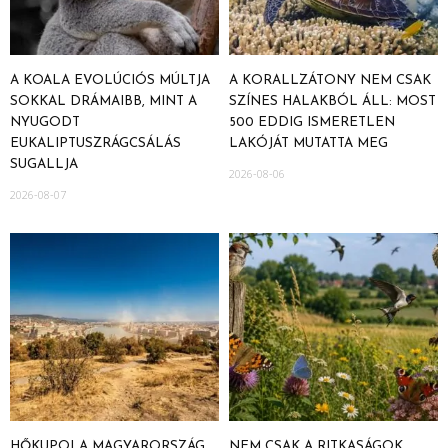
A KOALA EVOLÚCIÓS MÚLTJA
A KORALLZÁTONY NEM CSAK
SOKKAL DRÁMAIBB, MINT A
SZÍNES HALAKBÓL ÁLL: MOST
NYUGODT
500 EDDIG ISMERETLEN
EUKALIPTUSZRÁGCSÁLÁS
LAKÓJÁT MUTATTA MEG
SUGALLJA
2026-08-06
2026-08-07
HŐKUPOLA MAGYARORSZÁG
NEM CSAK A RITKASÁGOK