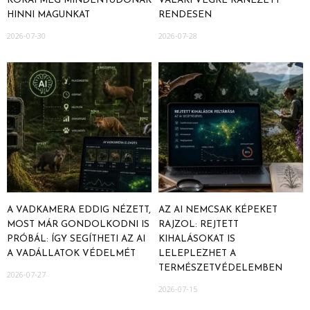
KORAI MÉG MINDENTUDÓNAK
VALAKI VÉGRE RÁNÉZETT
HINNI MAGUNKAT
RENDESEN
2026-07-30
2026-07-28
A VADKAMERA EDDIG NÉZETT,
AZ AI NEMCSAK KÉPEKET
MOST MÁR GONDOLKODNI IS
RAJZOL: REJTETT
PRÓBÁL: ÍGY SEGÍTHETI AZ AI
KIHALÁSOKAT IS
A VADÁLLATOK VÉDELMÉT
LELEPLEZHET A
TERMÉSZETVÉDELEMBEN
2026-07-27
2026-07-15