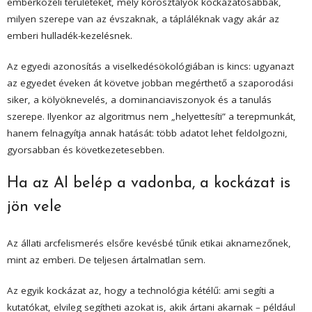
emberközeli területeket, mely korosztályok kockázatosabbak,
milyen szerepe van az évszaknak, a tápláléknak vagy akár az
emberi hulladék-kezelésnek.
Az egyedi azonosítás a viselkedésökológiában is kincs: ugyanazt
az egyedet éveken át követve jobban megérthető a szaporodási
siker, a kölyöknevelés, a dominanciaviszonyok és a tanulás
szerepe. Ilyenkor az algoritmus nem „helyettesíti” a terepmunkát,
hanem felnagyítja annak hatását: több adatot lehet feldolgozni,
gyorsabban és következetesebben.
Ha az AI belép a vadonba, a kockázat is
jön vele
Az állati arcfelismerés elsőre kevésbé tűnik etikai aknamezőnek,
mint az emberi. De teljesen ártalmatlan sem.
Az egyik kockázat az, hogy a technológia kétélű: ami segíti a
kutatókat, elvileg segítheti azokat is, akik ártani akarnak – például