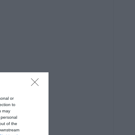
sonal or
ection to
ou may
 personal
out of the
 downstream