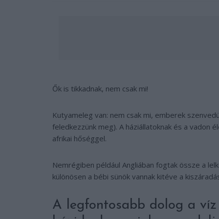
Ők is tikkadnak, nem csak mi!
Kutyameleg van: nem csak mi, emberek szenvedünk
feledkezzünk meg). A háziállatoknak és a vadon él
afrikai hőséggel.
Nemrégiben például Angliában fogtak össze a lelk
különösen a bébi sünök vannak kitéve a kiszáradá
A legfontosabb dolog a víz