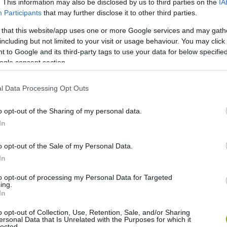
. This information may also be disclosed by us to third parties on the
IA
Participants
that may further disclose it to other third parties.
 that this website/app uses one or more Google services and may gath
including but not limited to your visit or usage behaviour. You may click 
 to Google and its third-party tags to use your data for below specifi
ogle consent section.
l Data Processing Opt Outs
o opt-out of the Sharing of my personal data.
In
o opt-out of the Sale of my Personal Data.
In
to opt-out of processing my Personal Data for Targeted
ing.
In
o opt-out of Collection, Use, Retention, Sale, and/or Sharing
ürdőben. A kisebb élőlényeknek, például a már említett
ersonal Data that Is Unrelated with the Purposes for which it
e vizet öntünk, így hozzájutnak a folyadékhoz, ha
lected.