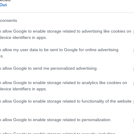
Out
, lavórba faágat vagy követ teszünk, így ki tudnak rá
consents
telt is tegyünk ki a vadon élő
o allow Google to enable storage related to advertising like cookies on
evice identifiers in apps.
 szakemberek lebeszélnek erről.
o allow my user data to be sent to Google for online advertising
z ajánlások szerint nincs szükség
s.
to allow Google to send me personalized advertising.
ja részt is kialakítani, ahol az állatok egy része árnyékhoz,
o allow Google to enable storage related to analytics like cookies on
is: az állandóan nedvesen tartott föld hasznos a férgek,
evice identifiers in apps.
o allow Google to enable storage related to functionality of the website
o allow Google to enable storage related to personalization.
o allow Google to enable storage related to security, including