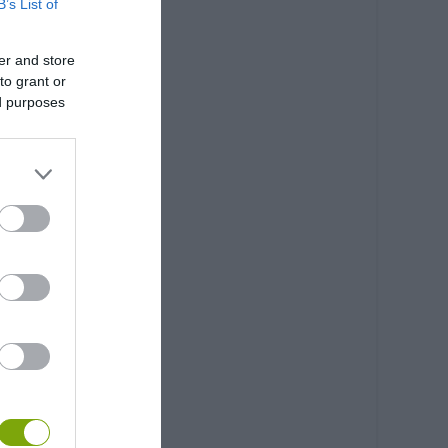
B’s List of
er and store
to grant or
ed purposes