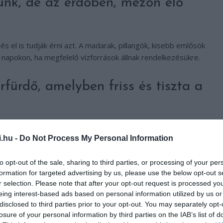
unk, de az erdőben, mezőn élő
s el is tudják érni azt. A madarak, pillangók, kisebb emlősök
napokon, ha megfelelő vízforrások állnak rendelkezésükre.
ürdő, amelyben friss és tiszta a
tető kancsót is a fürdő mellé, vagyis bármit, amiből víz tud
i.hu -
Do Not Process My Personal Information
i fogja a szárnyasokat.
to opt-out of the sale, sharing to third parties, or processing of your per
formation for targeted advertising by us, please use the below opt-out s
r selection. Please note that after your opt-out request is processed y
eing interest-based ads based on personal information utilized by us or
disclosed to third parties prior to your opt-out. You may separately opt-
losure of your personal information by third parties on the IAB’s list of