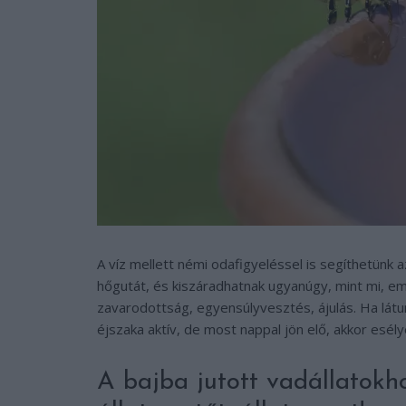
A víz mellett némi odafigyeléssel is segíthetünk a
hőgutát, és kiszáradhatnak ugyanúgy, mint mi, em
zavarodottság, egyensúlyvesztés, ájulás. Ha látun
éjszaka aktív, de most nappal jön elő, akkor esél
A bajba jutott vadállatokh