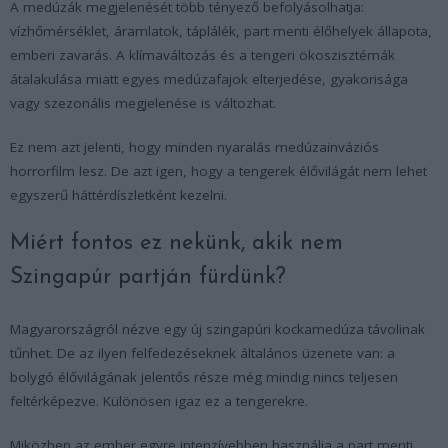
A medúzák megjelenését több tényező befolyásolhatja:
vízhőmérséklet, áramlatok, táplálék, part menti élőhelyek állapota,
emberi zavarás. A klímaváltozás és a tengeri ökoszisztémák
átalakulása miatt egyes medúzafajok elterjedése, gyakorisága
vagy szezonális megjelenése is változhat.
Ez nem azt jelenti, hogy minden nyaralás medúzainváziós
horrorfilm lesz. De azt igen, hogy a tengerek élővilágát nem lehet
egyszerű háttérdíszletként kezelni.
Miért fontos ez nekünk, akik nem
Szingapúr partján fürdünk?
Magyarországról nézve egy új szingapúri kockamedúza távolinak
tűnhet. De az ilyen felfedezéseknek általános üzenete van: a
bolygó élővilágának jelentős része még mindig nincs teljesen
feltérképezve. Különösen igaz ez a tengerekre.
Miközben az ember egyre intenzívebben használja a part menti