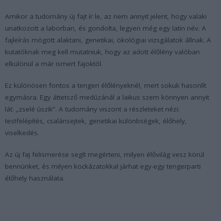
Amikor a tudomány új fajt ír le, az nem annyit jelent, hogy valaki
unatkozott a laborban, és gondolta, legyen még egy latin név. A
fajleírás mögött alaktani, genetikai, ökológiai vizsgálatok állnak. A
kutatóknak meg kell mutatniuk, hogy az adott élőlény valóban
elkülönül a már ismert fajoktól.
Ez különösen fontos a tengeri élőlényeknél, mert sokuk hasonlít
egymásra. Egy áttetsző medúzánál a laikus szem könnyen annyit
lát: „zselé úszik”. A tudomány viszont a részleteket nézi:
testfelépítés, csalánsejtek, genetikai különbségek, élőhely,
viselkedés.
Az új faj felismerése segít megérteni, milyen élővilág vesz körül
bennünket, és milyen kockázatokkal járhat egy-egy tengerparti
élőhely használata.