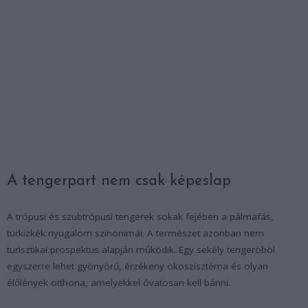
A tengerpart nem csak képeslap
A trópusi és szubtrópusi tengerek sokak fejében a pálmafás,
türkizkék nyugalom szinonimái. A természet azonban nem
turisztikai prospektus alapján működik. Egy sekély tengeröböl
egyszerre lehet gyönyörű, érzékeny ökoszisztéma és olyan
élőlények otthona, amelyekkel óvatosan kell bánni.