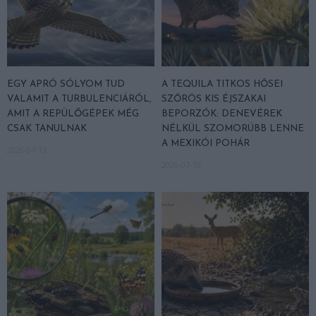
EGY APRÓ SÓLYOM TUD
A TEQUILA TITKOS HŐSEI
VALAMIT A TURBULENCIÁRÓL,
SZŐRÖS KIS ÉJSZAKAI
AMIT A REPÜLŐGÉPEK MÉG
BEPORZÓK: DENEVÉREK
CSAK TANULNAK
NÉLKÜL SZOMORÚBB LENNE
A MEXIKÓI POHÁR
2026-07-13
2026-07-10