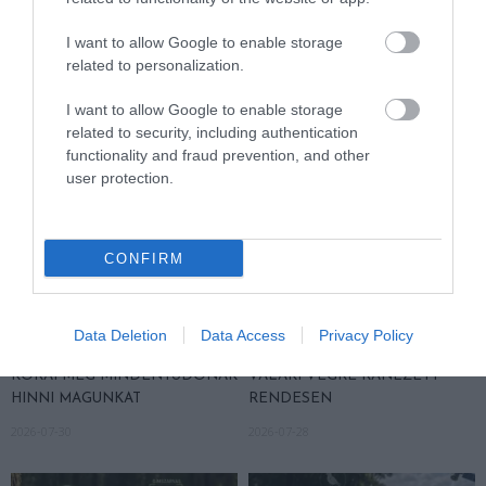
VÉSZJEL
2026-08-03
I want to allow Google to enable storage
related to personalization.
I want to allow Google to enable storage
related to security, including authentication
functionality and fraud prevention, and other
user protection.
CONFIRM
A TUDÓSOK 262 ÚJ FAJT
ÖTVEN ÉVIG ROSSZ NÉVEN
NEVEZTEK MEG, ÉS A FÖLD
LAPULT EGY KARDFOGÚ
Data Deletion
Data Access
Privacy Policy
MEGINT FINOMAN JELEZTE:
MACSKA LELETE – AZTÁN
KORAI MÉG MINDENTUDÓNAK
VALAKI VÉGRE RÁNÉZETT
HINNI MAGUNKAT
RENDESEN
2026-07-30
2026-07-28