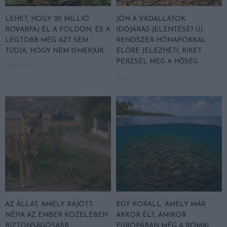
LEHET, HOGY 20 MILLIÓ
JÖN A VADÁLLATOK
ROVARFAJ ÉL A FÖLDÖN, ÉS A
IDŐJÁRÁS-JELENTÉSE? ÚJ
LEGTÖBB MÉG AZT SEM
RENDSZER HÓNAPOKKAL
TUDJA, HOGY NEM ISMERJÜK
ELŐRE JELEZHETI, KIKET
PERZSEL MEG A HŐSÉG
2026-07-03
2026-07-01
AZ ÁLLAT, AMELY RÁJÖTT:
EGY KORALL, AMELY MÁR
NÉHA AZ EMBER KÖZELÉBEN
AKKOR ÉLT, AMIKOR
BIZTONSÁGOSABB
EURÓPÁBAN MÉG A RÓMAI