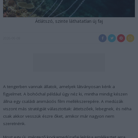
Átlátszó, szinte láthatatlan új faj
2026-06-08
A tengerben vannak állatok, amelyek látványosan kérik a
figyelmet. A bohóchal például úgy néz ki, mintha mindig készen
állna egy családi animációs film mellékszerepére. A medúzák
viszont más stratégiát választottak: áttetszőek, lebegnek, és néha
csak akkor vesszük észre őket, amikor már nagyon nem
szeretnénk.
Most egy új, mérgező kockamedúzafaj leírása emlékeztet arra,