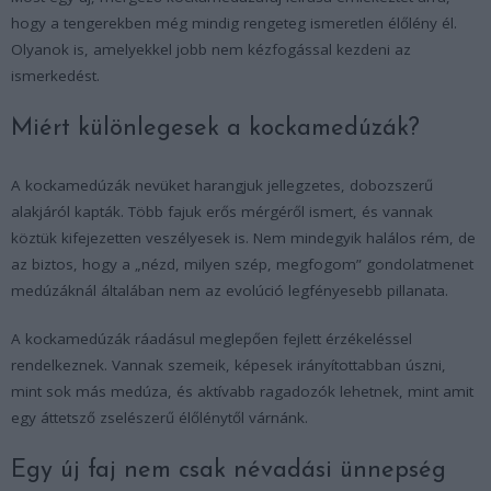
hogy a tengerekben még mindig rengeteg ismeretlen élőlény él.
Olyanok is, amelyekkel jobb nem kézfogással kezdeni az
ismerkedést.
Miért különlegesek a kockamedúzák?
A kockamedúzák nevüket harangjuk jellegzetes, dobozszerű
alakjáról kapták. Több fajuk erős mérgéről ismert, és vannak
köztük kifejezetten veszélyesek is. Nem mindegyik halálos rém, de
az biztos, hogy a „nézd, milyen szép, megfogom” gondolatmenet
medúzáknál általában nem az evolúció legfényesebb pillanata.
A kockamedúzák ráadásul meglepően fejlett érzékeléssel
rendelkeznek. Vannak szemeik, képesek irányítottabban úszni,
mint sok más medúza, és aktívabb ragadozók lehetnek, mint amit
egy áttetsző zselészerű élőlénytől várnánk.
Egy új faj nem csak névadási ünnepség