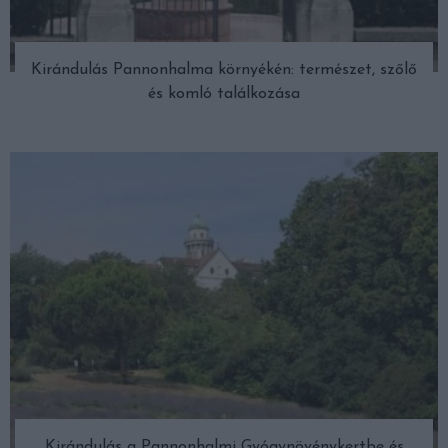
Kirándulás Pannonhalma környékén: természet, szőlő
és komló találkozása
Kirándulás a Pannonhalmi Gyógynövénykertbe és