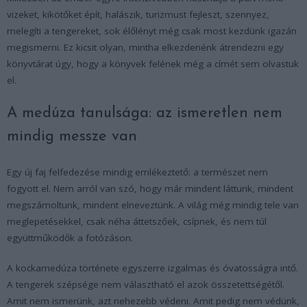
vizeket, kikötőket épít, halászik, turizmust fejleszt, szennyez,
melegíti a tengereket, sok élőlényt még csak most kezdünk igazán
megismerni. Ez kicsit olyan, mintha elkezdenénk átrendezni egy
könyvtárat úgy, hogy a könyvek felének még a címét sem olvastuk
el.
A medúza tanulsága: az ismeretlen nem
mindig messze van
Egy új faj felfedezése mindig emlékeztető: a természet nem
fogyott el. Nem arról van szó, hogy már mindent láttunk, mindent
megszámoltunk, mindent elneveztünk. A világ még mindig tele van
meglepetésekkel, csak néha áttetszőek, csípnek, és nem túl
együttműködők a fotózáson.
A kockamedúza története egyszerre izgalmas és óvatosságra intő.
A tengerek szépsége nem választható el azok összetettségétől.
Amit nem ismerünk, azt nehezebb védeni. Amit pedig nem védünk,