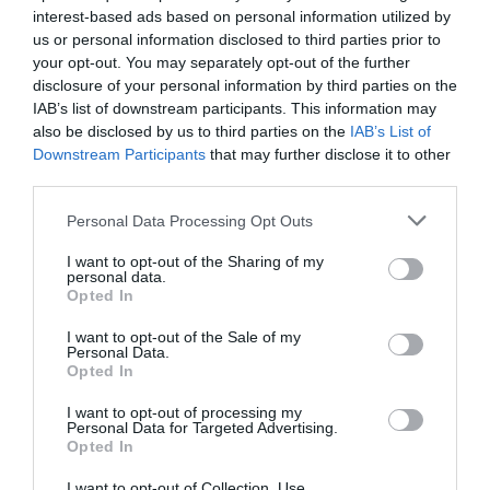
interest-based ads based on personal information utilized by
us or personal information disclosed to third parties prior to
your opt-out. You may separately opt-out of the further
disclosure of your personal information by third parties on the
IAB’s list of downstream participants. This information may
also be disclosed by us to third parties on the
IAB’s List of
Downstream Participants
that may further disclose it to other
third parties.
Please note that this website/app uses one or more Google
Personal Data Processing Opt Outs
services and may gather and store information including but
not limited to your visit or usage behaviour. You may click to
I want to opt-out of the Sharing of my
personal data.
grant or deny consent to Google and its third-party tags to
Opted In
use your data for below specified purposes in below Google
consent section.
ELŐZŐ CIKK
I want to opt-out of the Sale of my
Personal Data.
Opted In
A FA, AMELY LÉGKONDI NÉLKÜL IS LEHŰTI AZ UTCÁT — CSAK
NEM MINDEN UTCÁBAN ÁLL BELŐLE ELÉG
I want to opt-out of processing my
Personal Data for Targeted Advertising.
Opted In
KÖVETKEZŐ CIKK
I want to opt-out of Collection, Use,