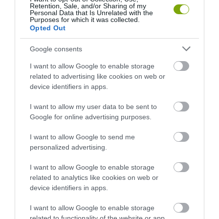
KULLANCSOK ELLEN OKOSAN
Retention, Sale, and/or Sharing of my
Personal Data that Is Unrelated with the
Purposes for which it was collected.
Opted Out
HASONLÓ ÉRDEKESSÉGEK
Google consents
I want to allow Google to enable storage
related to advertising like cookies on web or
device identifiers in apps.
I want to allow my user data to be sent to
Google for online advertising purposes.
I want to allow Google to send me
personalized advertising.
I want to allow Google to enable storage
HŐKUPOLA MAGYARORSZÁG
NEM CSAK A RITKASÁGOK
related to analytics like cookies on web or
FELETT: MI EZ A LÁTHATATLAN
BAJBAN VANNAK: A
device identifiers in apps.
FEDŐ, ÉS MI TÖRTÉNIK
HÉTKÖZNAPI MADARAK ÉS
ALATTA A TERMÉSZETTEL?
PILLANGÓK CSENDES
I want to allow Google to enable storage
ELTŰNÉSE A NAGYOBB
2026-08-03
related to functionality of the website or app.