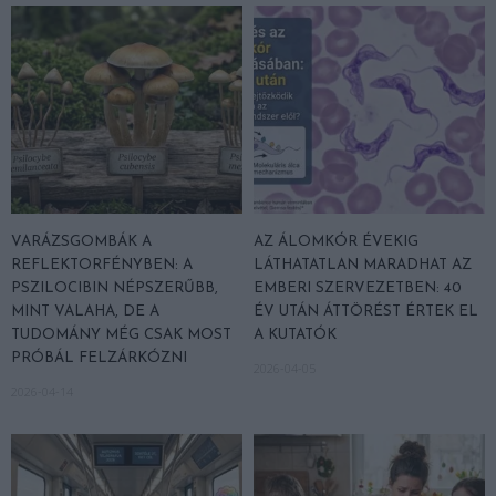
VARÁZSGOMBÁK A
AZ ÁLOMKÓR ÉVEKIG
REFLEKTORFÉNYBEN: A
LÁTHATATLAN MARADHAT AZ
PSZILOCIBIN NÉPSZERŰBB,
EMBERI SZERVEZETBEN: 40
MINT VALAHA, DE A
ÉV UTÁN ÁTTÖRÉST ÉRTEK EL
TUDOMÁNY MÉG CSAK MOST
A KUTATÓK
PRÓBÁL FELZÁRKÓZNI
2026-04-05
2026-04-14