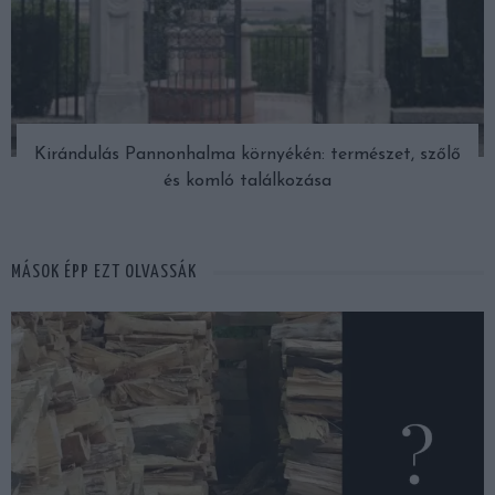
Kirándulás Pannonhalma környékén: természet, szőlő
és komló találkozása
MÁSOK ÉPP EZT OLVASSÁK