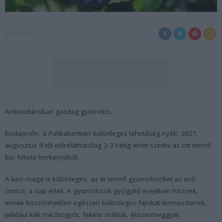
2021-08-06
Antioxidánsban gazdag gyümölcs.
Budajenőn, a Patikakertben különleges lehetőség nyílik: 2021.
augusztus 9-től előreláthatólag 2-3 hétig lehet szedni az ott termő
bio fekete berkenyéből.
A kert maga is különleges, az itt termő gyümölcsöket az eső
öntözi, a nap érleli. A gyümölcsök gyógyító erejében hisznek,
ennek köszönhetően egészen különleges fajokat termesztenek,
például kék mézbogyót, fekete málnát, ékszermeggyet.