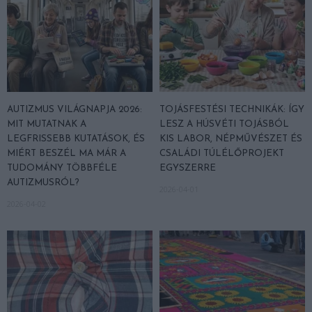
AUTIZMUS VILÁGNAPJA 2026:
TOJÁSFESTÉSI TECHNIKÁK: ÍGY
MIT MUTATNAK A
LESZ A HÚSVÉTI TOJÁSBÓL
LEGFRISSEBB KUTATÁSOK, ÉS
KIS LABOR, NÉPMŰVÉSZET ÉS
MIÉRT BESZÉL MA MÁR A
CSALÁDI TÚLÉLŐPROJEKT
TUDOMÁNY TÖBBFÉLE
EGYSZERRE
AUTIZMUSRÓL?
2026-04-01
2026-04-02