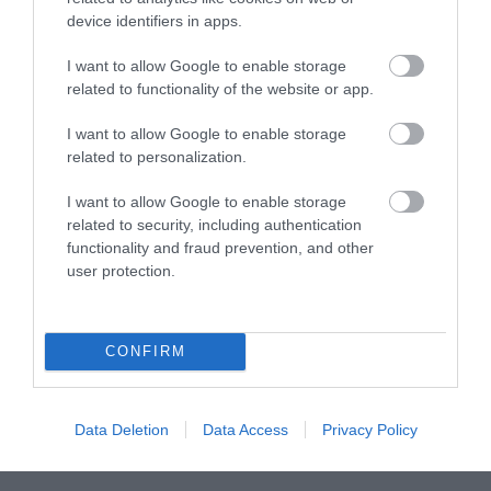
2026-05-08
device identifiers in apps.
I want to allow Google to enable storage
related to functionality of the website or app.
I want to allow Google to enable storage
related to personalization.
I want to allow Google to enable storage
related to security, including authentication
functionality and fraud prevention, and other
user protection.
VÉGE LEHET A
AUDHD: AMIKOR AZ AUTIZMUS
TRANSZPLANTÁCIÓS
ÉS AZ ADHD EGYÜTT
VÁRÓLISTÁKNAK? A
EGÉSZEN MÁS ARCOT MUTAT
CONFIRM
DISZNÓSZERVEK ÁTÍRHATJÁK
2026-04-21
AZ ORVOSLÁS EGYIK
LEGKEGYETLENEBB
SZABÁLYÁT
Data Deletion
Data Access
Privacy Policy
2026-04-22