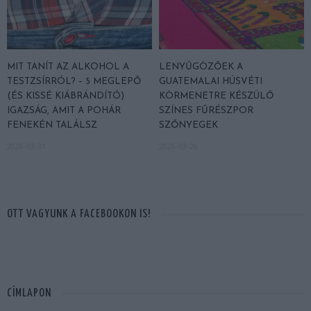
MIT TANÍT AZ ALKOHOL A
LENYŰGÖZŐEK A
TESTZSÍRRÓL? – 5 MEGLEPŐ
GUATEMALAI HÚSVÉTI
(ÉS KISSÉ KIÁBRÁNDÍTÓ)
KÖRMENETRE KÉSZÜLŐ
IGAZSÁG, AMIT A POHÁR
SZÍNES FŰRÉSZPOR
FENEKÉN TALÁLSZ
SZŐNYEGEK
2026-03-31
2026-03-26
OTT VAGYUNK A FACEBOOKON IS!
CÍMLAPON