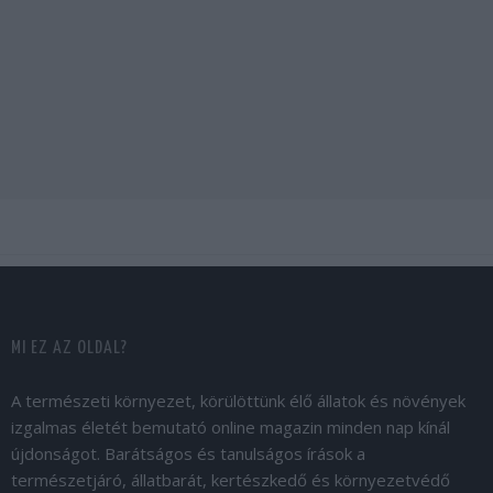
MI EZ AZ OLDAL?
A természeti környezet, körülöttünk élő állatok és növények
izgalmas életét bemutató online magazin minden nap kínál
újdonságot. Barátságos és tanulságos írások a
természetjáró, állatbarát, kertészkedő és környezetvédő