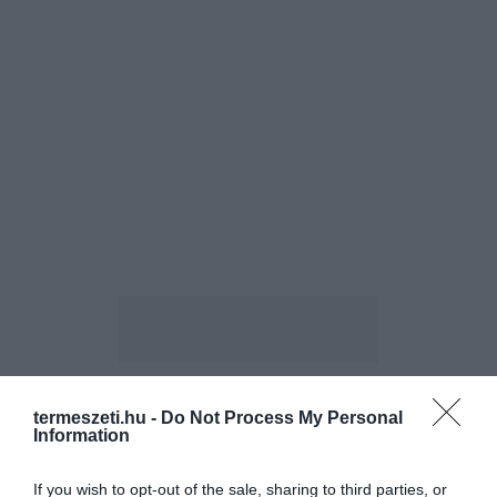
termeszeti.hu -
Do Not Process My Personal
ELŐZŐ CIKK
Information
AZ ŐRSÉGI TÖKMAGOLAJ ÉS A TUZSÉRI ALMA UNIÓS
OLTALMAT KAPOTT
If you wish to opt-out of the sale, sharing to third parties, or