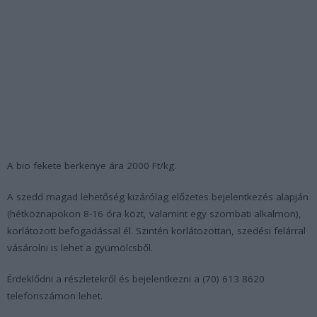
A bio fekete berkenye ára 2000 Ft/kg.
A szedd magad lehetőség kizárólag előzetes bejelentkezés alapján
(hétköznapokon 8-16 óra közt, valamint egy szombati alkalmon),
korlátozott befogadással él. Szintén korlátozottan, szedési felárral
vásárolni is lehet a gyümölcsből.
Érdeklődni a részletekről és bejelentkezni a (70) 613 8620
telefonszámon lehet.