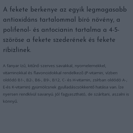
A fekete berkenye az egyik legmagasabb
antioxidáns tartalommal bíró növény, a
polifenol- és antocianin tartalma a 4-5-
szöröse a fekete szederének és fekete
ribizlinek.
A fanyar ízű, kitűnő szerves savakkal, nyomelemekkel,
vitaminokkal és flavonoidokkal rendelkező (P-vitamin, vízben
oldódó B1-, B2-, B6-, B9-, B12, C- és H-vitamin, zsírban oldódó A-,
E-és K-vitamin) gyümölcsnek gyulladáscsökkentő hatása van. Íze
nyersen rendkívül savanyú. Jól fagyasztható, de szárítani, aszalni is
könnyű.