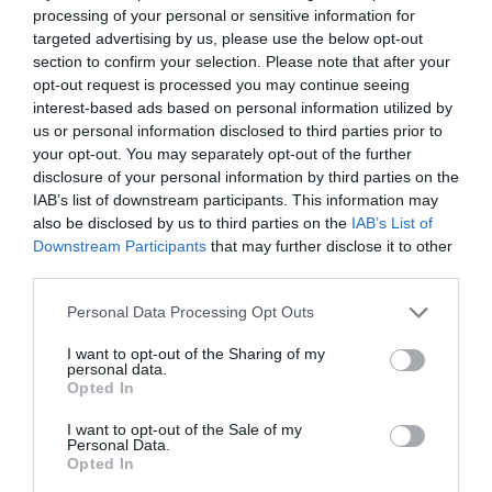
processing of your personal or sensitive information for
targeted advertising by us, please use the below opt-out
KÖVETKEZŐ CIKK
section to confirm your selection. Please note that after your
opt-out request is processed you may continue seeing
ITT A KRUMPLITEJ: A LEGÚJABB NÖVÉNYI TEJ FENNTARTHATÓ,
interest-based ads based on personal information utilized by
OLCSÓ ÉS FINOM
us or personal information disclosed to third parties prior to
your opt-out. You may separately opt-out of the further
disclosure of your personal information by third parties on the
IAB’s list of downstream participants. This information may
HASONLÓ ÉRDEKESSÉGEK
also be disclosed by us to third parties on the
IAB’s List of
Downstream Participants
that may further disclose it to other
third parties.
Please note that this website/app uses one or more Google
Personal Data Processing Opt Outs
services and may gather and store information including but
not limited to your visit or usage behaviour. You may click to
I want to opt-out of the Sharing of my
personal data.
grant or deny consent to Google and its third-party tags to
Opted In
use your data for below specified purposes in below Google
consent section.
I want to opt-out of the Sale of my
Personal Data.
Opted In
EGY ELSÜLLYEDT HAJÓ
NEM MINDENKI MENEKÜLT