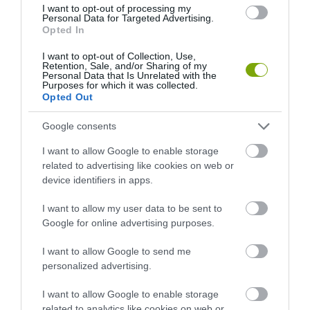
I want to opt-out of processing my
TEXTILJEI ÚJRA ÖSSZEÁLLTAK:
POMPEJIBEN: LEHET, HOGY
Personal Data for Targeted Advertising.
A RUHA, AMELY TÚLÉLTE A
EGY ORVOS A VÉGSŐKIG
Opted In
TENGERT
SEGÍTENI PRÓBÁLT
I want to opt-out of Collection, Use,
2026-06-29
2026-06-23
Retention, Sale, and/or Sharing of my
Personal Data that Is Unrelated with the
Purposes for which it was collected.
Opted Out
Google consents
I want to allow Google to enable storage
related to advertising like cookies on web or
device identifiers in apps.
I want to allow my user data to be sent to
Google for online advertising purposes.
DAVID ATTENBOROUGH 100
NOBEL-DÍJAT KAPOTT EGY
I want to allow Google to send me
ÉVES: AZ EMBER, AKI
FÉREGÉRT – CSAK ÉPPEN NEM
personalized advertising.
MEGTANÍTOTTA A VILÁGNAK,
AZ OKOZTA A RÁKOT
HOGYAN KELL NÉZNI A
2026-04-23
I want to allow Google to enable storage
TERMÉSZETET
related to analytics like cookies on web or