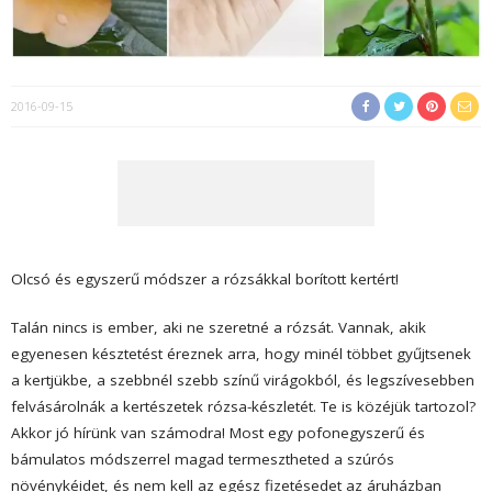
2016-09-15
Olcsó és egyszerű módszer a rózsákkal borított kertért!
Talán nincs is ember, aki ne szeretné a rózsát. Vannak, akik
egyenesen késztetést éreznek arra, hogy minél többet gyűjtsenek
a kertjükbe, a szebbnél szebb színű virágokból, és legszívesebben
felvásárolnák a kertészetek rózsa-készletét. Te is közéjük tartozol?
Akkor jó hírünk van számodra! Most egy pofonegyszerű és
bámulatos módszerrel magad termesztheted a szúrós
növénykéidet, és nem kell az egész fizetésedet az áruházban