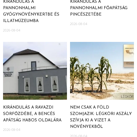
KIRÁNDULÁS A
KIRÁNDULÁS A
PANNONHALMI
PANNONHALMI FŐAPÁTSÁG
GYÓGYNÖVÉNYKERTBE ÉS
PINCÉSZETÉBE
ILLATMÚZEUMBA
2026-08-04
2026-08-04
KIRÁNDULÁS A RAVAZDI
NEM CSAK A FÖLD
SÖRFŐZDÉBE, A BENCÉS
SZOMJAZIK: LÉGKÖRI ASZÁLY
APÁTSÁG HABOS OLDALÁRA
SZÍVJA KI A VIZET A
NÖVÉNYEKBŐL
2026-08-04
2026-08-04