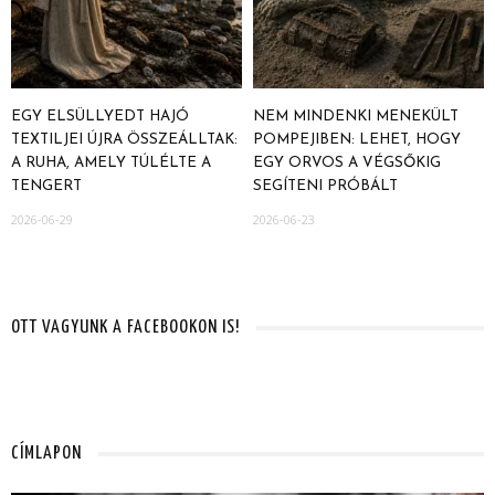
EGY ELSÜLLYEDT HAJÓ
NEM MINDENKI MENEKÜLT
TEXTILJEI ÚJRA ÖSSZEÁLLTAK:
POMPEJIBEN: LEHET, HOGY
A RUHA, AMELY TÚLÉLTE A
EGY ORVOS A VÉGSŐKIG
TENGERT
SEGÍTENI PRÓBÁLT
2026-06-29
2026-06-23
OTT VAGYUNK A FACEBOOKON IS!
CÍMLAPON