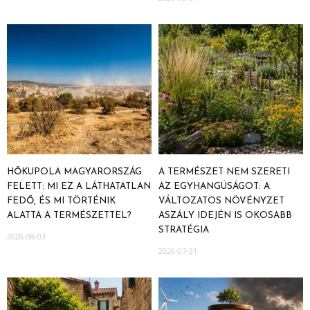
HŐKUPOLA MAGYARORSZÁG
A TERMÉSZET NEM SZERETI
FELETT: MI EZ A LÁTHATATLAN
AZ EGYHANGÚSÁGOT: A
FEDŐ, ÉS MI TÖRTÉNIK
VÁLTOZATOS NÖVÉNYZET
ALATTA A TERMÉSZETTEL?
ASZÁLY IDEJÉN IS OKOSABB
STRATÉGIA
2026-08-03
2026-07-31