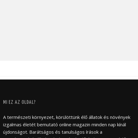
MI EZ AZ OLDAL?
A természeti környezet, körülöttünk élő állatok és növények
izgalmas életét bemutató online magazin minden nap kínál
újdonságot. Barátságos és tanulságos írások a