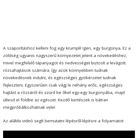
A szaporításhoz kelleni fog egy krumpli! Igen, egy burgonya. Ez a
zöldség ugyanis nagyszerű környezetet jelent a növekedéshez,
mivel megfelelő tápanyagot és nedvességet biztosít a levágott
rózsahajtások számára. Így azok könnyebben tudnak
növekedésnek indulni, és egészséges gyökérzetet tudnak
fejleszteni. Egyszerűen csak vágj le néhány erős, egészséges
hajtást a rózsáról és szúrd be őket egy-egy burgonyába, majd
ültesd el földbe az egészet. Kezdő kertészek is bátran
megpróbálkozhatnak vele!
Az alábbi videó segít bemutatni lépésről-lépésre a folyamatot: