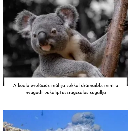
A koala evolúciós múltja sokkal drámaibb, mint a
nyugodt eukaliptuszrágcsálás sugallja