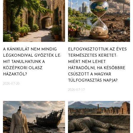
A KÁNIKULÁT NEM MINDIG
ELFOGYASZTOTTUK AZ ÉVES
LÉGKONDIVAL GYŐZTÉK LE:
TERMÉSZETES KERETET:
MIT TANULHATUNK A
MIÉRT NEM LEHET
KÖZÉPKORI OLASZ
HÁTRADŐLNI, HA KÉSŐBBRE
HÁZAKTÓL?
CSÚSZOTT A MAGYAR
TÚLFOGYASZTÁS NAPJA?
2026-07-20
2026-07-17