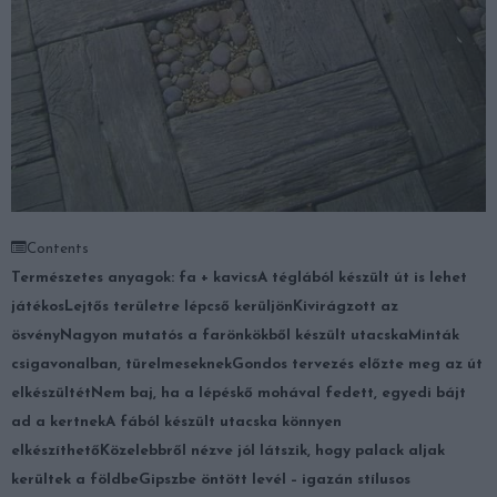
Contents
Természetes anyagok: fa + kavics
A téglából készült út is lehet
játékos
Lejtős területre lépcső kerüljön
Kivirágzott az
ösvény
Nagyon mutatós a farönkökből készült utacska
Minták
csigavonalban, türelmeseknek
Gondos tervezés előzte meg az út
elkészültét
Nem baj, ha a lépéskő mohával fedett, egyedi bájt
ad a kertnek
A fából készült utacska könnyen
elkészíthető
Közelebbről nézve jól látszik, hogy palack aljak
kerültek a földbe
Gipszbe öntött levél – igazán stílusos