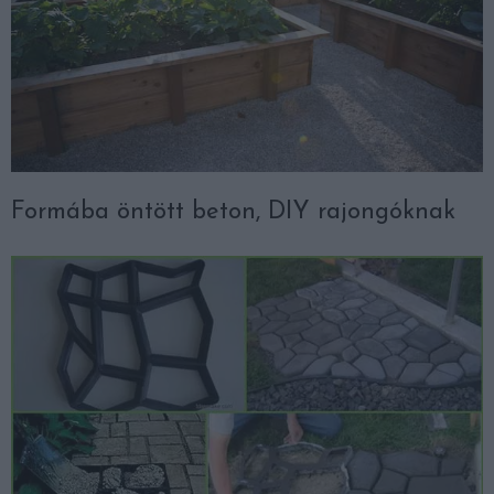
Formába öntött beton, DIY rajongóknak