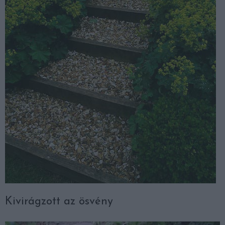
Kivirágzott az ösvény