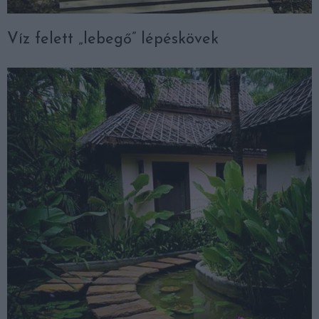
Víz felett „lebegő” lépéskövek