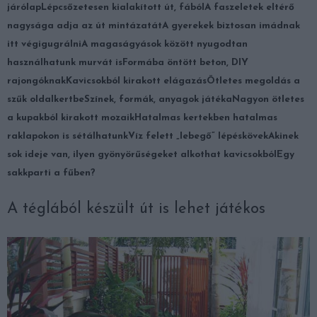
járólap
Lépcsőzetesen kialakított út, fából
A faszeletek eltérő
nagysága adja az út mintázatát
A gyerekek biztosan imádnak
itt végigugrálni
A magaságyások között nyugodtan
használhatunk murvát is
Formába öntött beton, DIY
rajongóknak
Kavicsokból kirakott elágazás
Ötletes megoldás a
szűk oldalkertbe
Színek, formák, anyagok játéka
Nagyon ötletes
a kupakból kirakott mozaik
Hatalmas kertekben hatalmas
raklapokon is sétálhatunk
Víz felett „lebegő” lépéskövek
Akinek
sok ideje van, ilyen gyönyörűségeket alkothat kavicsokból
Egy
sakkparti a fűben?
A téglából készült út is lehet játékos