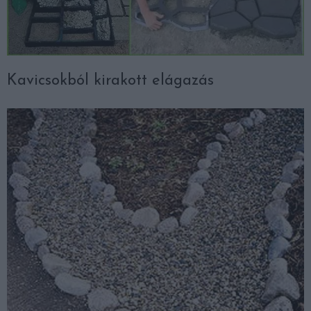
Kavicsokból kirakott elágazás