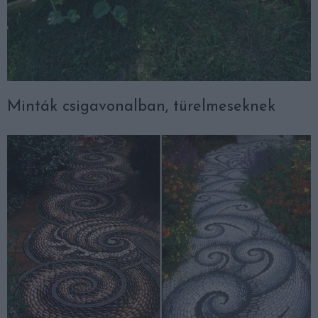
Minták csigavonalban, türelmeseknek