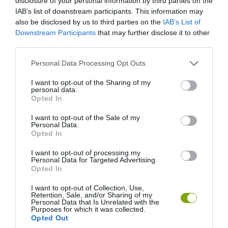
disclosure of your personal information by third parties on the
Közelebbről nézve jól látszik, hogy palack
IAB’s list of downstream participants. This information may
also be disclosed by us to third parties on the
IAB’s List of
aljak kerültek a földbe
Downstream Participants
that may further disclose it to other
third parties.
Please note that this website/app uses one or more Google
Personal Data Processing Opt Outs
services and may gather and store information including but
not limited to your visit or usage behaviour. You may click to
I want to opt-out of the Sharing of my
personal data.
grant or deny consent to Google and its third-party tags to
Opted In
use your data for below specified purposes in below Google
consent section.
I want to opt-out of the Sale of my
Personal Data.
Opted In
I want to opt-out of processing my
Personal Data for Targeted Advertising.
Opted In
I want to opt-out of Collection, Use,
Retention, Sale, and/or Sharing of my
Personal Data that Is Unrelated with the
Gipszbe öntött levél – igazán stílusos
Purposes for which it was collected.
Opted Out
járólap