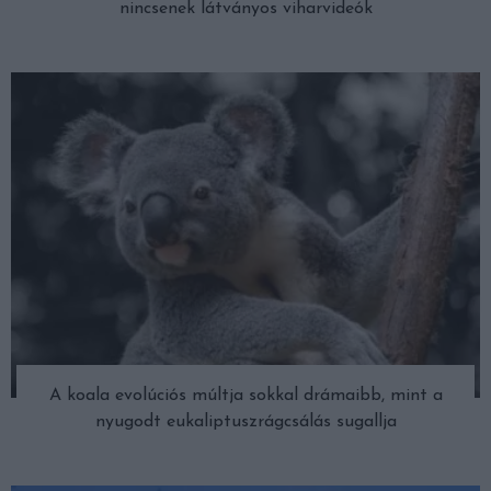
nincsenek látványos viharvideók
A koala evolúciós múltja sokkal drámaibb, mint a
nyugodt eukaliptuszrágcsálás sugallja