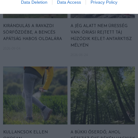
Data Deletion
Data Access
Privacy Policy
KIRÁNDULÁS A RAVAZDI
A JÉG ALATT NEM ÜRESSÉG
SÖRFŐZDÉBE, A BENCÉS
VAN: ÓRIÁSI REJTETT TÁJ
APÁTSÁG HABOS OLDALÁRA
HÚZÓDIK KELET-ANTARKTISZ
MÉLYÉN
2026-08-04
2026-06-24
KULLANCSOK ELLEN
A BÜKKI ŐSERDŐ, AHOL