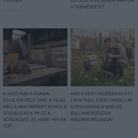
OKOSAN
KÉTSZÁZ ÉVE BÉKÉN HAGYJÁK
A TERMÉSZETET
2026-06-08
2026-05-26
A HAJÓ MÁR A KANÁRI-
MÁR A KERT VÉGÉBEN IS OTT
SZIGETEK FELÉ TART, A VILÁG
LEHETNEK: EZÉRT INDULT BE
MEG A HANTAVÍRUST KERESI A
ILYEN KORÁN A 2026-OS
GOOGLE-BEN: MI EZ A
KULLANCSSZEZON
KÓROKOZÓ, ÉS MIÉRT HÍVJÁK
MAGYARORSZÁGON
ÍGY?
2026-04-07
2026-05-06