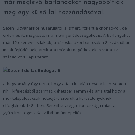
már meglévő barlangokat nagyobbítják
meg egy külső fal hozzáadásával.
Setenil ugyanakkor húsárujáról is ismert, főként a chorizo-ról, de
érdemes itt megkóstolni a mennyei édességeket is. A barlangokat
már 12 ezer éve is lakták, a városka azonban csak a 8. században
indult fejlődésnek, amikor a mórok megérkeztek. A vár a 12
század körül épülhetett.
A hagyomány úgy tartja, hogy a falu katalán neve a latin ’septem
nihil’ kifejezésből származik (hétszer semmi) és arra utal hogy a
mór települést csak hetedjére sikerült a keresztényeknek
elfoglalniuk 1484-ben. Setenil stratégiai fontossága miatt a
győzelmet egész Kasztíliában ünnepelték.