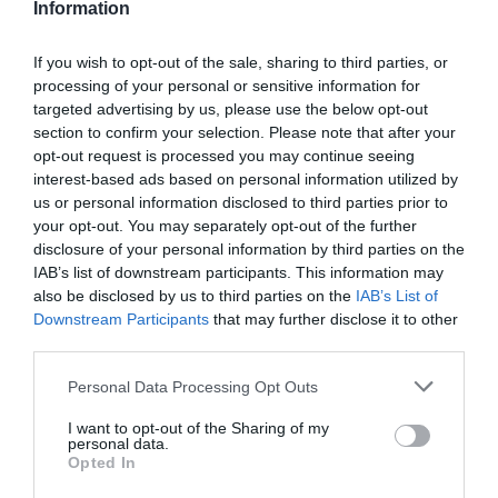
Information
If you wish to opt-out of the sale, sharing to third parties, or
processing of your personal or sensitive information for
targeted advertising by us, please use the below opt-out
section to confirm your selection. Please note that after your
opt-out request is processed you may continue seeing
interest-based ads based on personal information utilized by
us or personal information disclosed to third parties prior to
your opt-out. You may separately opt-out of the further
disclosure of your personal information by third parties on the
ELŐZŐ CIKK
IAB’s list of downstream participants. This information may
RAJONG A RAJZFILMEKÉRT A VILÁG LEGALACSONYABB
also be disclosed by us to third parties on the
IAB’s List of
FÉRFIJA
Downstream Participants
that may further disclose it to other
third parties.
Please note that this website/app uses one or more Google
KÖVETKEZŐ CIKK
Personal Data Processing Opt Outs
services and may gather and store information including but
TOKIÓBAN KÖTELEZŐ LESZ NAPELEMEKET TENNI AZ ÚJ
not limited to your visit or usage behaviour. You may click to
I want to opt-out of the Sharing of my
ÉPÍTÉSŰ HÁZAKRA
personal data.
grant or deny consent to Google and its third-party tags to
Opted In
use your data for below specified purposes in below Google