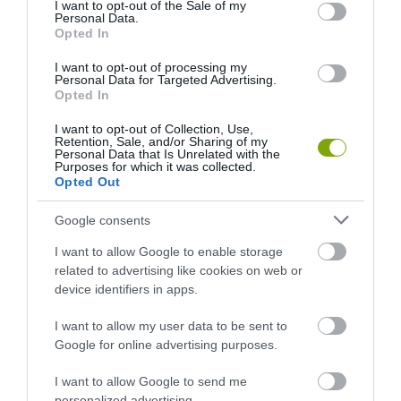
consent section.
I want to opt-out of the Sale of my
Personal Data.
HASONLÓ ÉRDEKESSÉGEK
Opted In
I want to opt-out of processing my
Personal Data for Targeted Advertising.
Opted In
I want to opt-out of Collection, Use,
Retention, Sale, and/or Sharing of my
Personal Data that Is Unrelated with the
Purposes for which it was collected.
Opted Out
Google consents
I want to allow Google to enable storage
KIRÁNDULÁS A
KIRÁNDULÁS PANNONHALMA
related to advertising like cookies on web or
PANNONHALMI
KÖRNYÉKÉN: TERMÉSZET,
device identifiers in apps.
ARBORÉTUMBA
SZŐLŐ ÉS KOMLÓ
TALÁLKOZÁSA
2026-08-04
I want to allow my user data to be sent to
2026-08-04
Google for online advertising purposes.
I want to allow Google to send me
personalized advertising.