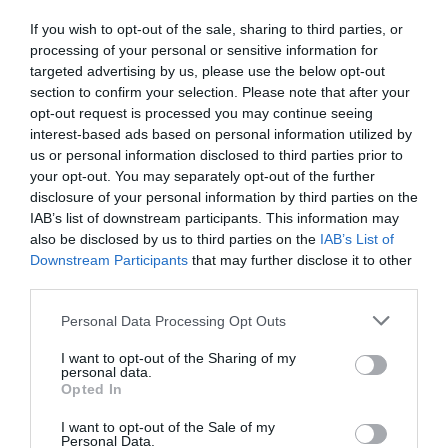
If you wish to opt-out of the sale, sharing to third parties, or
processing of your personal or sensitive information for
targeted advertising by us, please use the below opt-out
section to confirm your selection. Please note that after your
opt-out request is processed you may continue seeing
interest-based ads based on personal information utilized by
us or personal information disclosed to third parties prior to
your opt-out. You may separately opt-out of the further
disclosure of your personal information by third parties on the
KIRÁNDULÁS A
KIRÁNDULÁS PANNONHALMA
IAB’s list of downstream participants. This information may
PANNONHALMI
KÖRNYÉKÉN: TERMÉSZET,
also be disclosed by us to third parties on the
IAB’s List of
ARBORÉTUMBA
SZŐLŐ ÉS KOMLÓ
Downstream Participants
that may further disclose it to other
TALÁLKOZÁSA
2026-08-04
third parties.
2026-08-04
Please note that this website/app uses one or more Google
Personal Data Processing Opt Outs
services and may gather and store information including but
not limited to your visit or usage behaviour. You may click to
I want to opt-out of the Sharing of my
personal data.
grant or deny consent to Google and its third-party tags to
Opted In
use your data for below specified purposes in below Google
consent section.
I want to opt-out of the Sale of my
Personal Data.