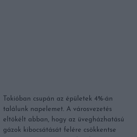
Tokióban csupán az épületek 4%-án
találunk napelemet. A városvezetés
eltökélt abban, hogy az üvegházhatású
gázok kibocsátását felére csökkentse