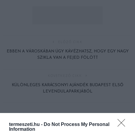
ELŐZŐ CIKK
EBBEN A VÁROSKÁBAN ÚGY KÁVÉZHATSZ, HOGY EGY NAGY
SZIKLA VAN A FEJED FÖLÖTT
KÖVETKEZŐ CIKK
KÜLÖNLEGES KARÁCSONYI AJÁNDÉK BUDAPEST ELSŐ
LEVENDULAPARKJÁBÓL
HASONLÓ ÉRDEKESSÉGEK
termeszeti.hu -
Do Not Process My Personal
Information