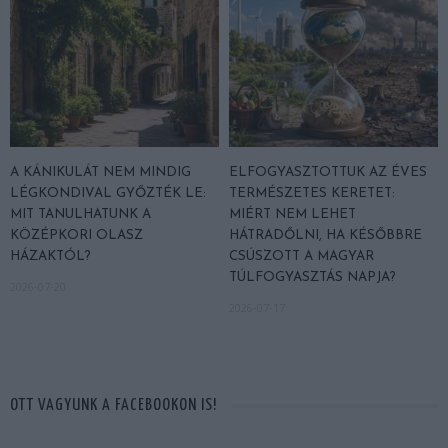
A KÁNIKULÁT NEM MINDIG
ELFOGYASZTOTTUK AZ ÉVES
LÉGKONDIVAL GYŐZTÉK LE:
TERMÉSZETES KERETET:
MIT TANULHATUNK A
MIÉRT NEM LEHET
KÖZÉPKORI OLASZ
HÁTRADŐLNI, HA KÉSŐBBRE
HÁZAKTÓL?
CSÚSZOTT A MAGYAR
TÚLFOGYASZTÁS NAPJA?
2026-07-20
2026-07-17
OTT VAGYUNK A FACEBOOKON IS!