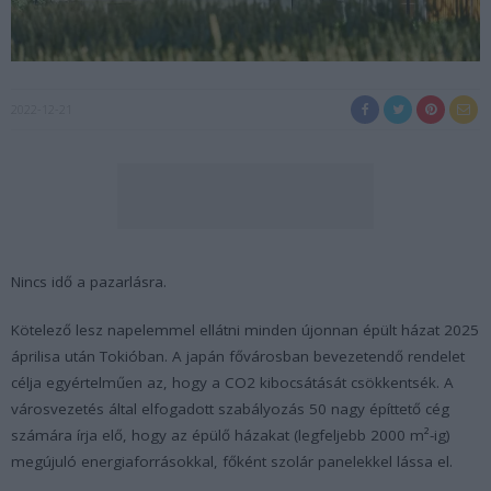
2022-12-21
Nincs idő a pazarlásra.
Kötelező lesz napelemmel ellátni minden újonnan épült házat 2025
áprilisa után Tokióban. A japán fővárosban bevezetendő rendelet
célja egyértelműen az, hogy a CO2 kibocsátását csökkentsék. A
városvezetés által elfogadott szabályozás 50 nagy építtető cég
számára írja elő, hogy az épülő házakat (legfeljebb 2000 m²-ig)
megújuló energiaforrásokkal, főként szolár panelekkel lássa el.