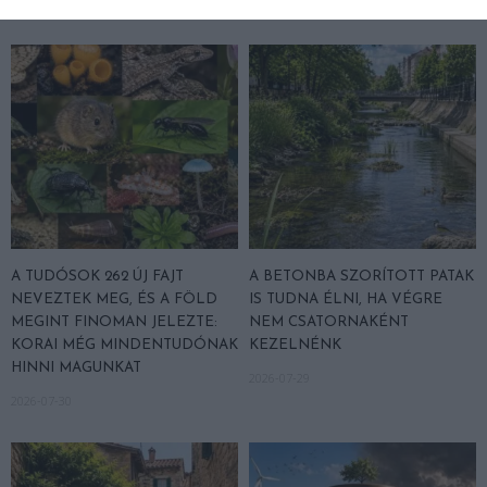
2026-07-31
A TUDÓSOK 262 ÚJ FAJT
A BETONBA SZORÍTOTT PATAK
NEVEZTEK MEG, ÉS A FÖLD
IS TUDNA ÉLNI, HA VÉGRE
MEGINT FINOMAN JELEZTE:
NEM CSATORNAKÉNT
KORAI MÉG MINDENTUDÓNAK
KEZELNÉNK
HINNI MAGUNKAT
2026-07-29
2026-07-30