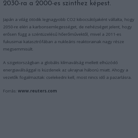
2030-ra a 2000-es szinthez képest.
Japán a világ ötödik legnagyobb CO2 kibocsátójaként vállalta, hogy
2050-re eléri a karbonsemlegességet, de nehézséget jelent, hogy
erősen függ a széntüzelésű hőerőművektől, mivel a 2011-es
fukusimai katasztrófában a nukleáris reaktorainak nagy része
megsemmisült.
A szigetországban a globális klímaválság mellett elhúzódó
energiaválsággal is küzdenek az ukrajnai háború miatt. Ahogy a
vezetők fogalmaztak: cselekedni kell, most nincs idő a pazarlásra.
Forrás:
www.reuters.com