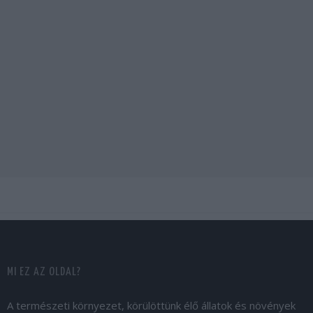
MI EZ AZ OLDAL?
A természeti környezet, körülöttünk élő állatok és növények