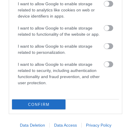
I want to allow Google to enable storage
SÖRFŐZDÉBE, A BENCÉS
SZOMJAZIK: LÉGKÖRI ASZÁLY
related to analytics like cookies on web or
APÁTSÁG HABOS OLDALÁRA
SZÍVJA KI A VIZET A
device identifiers in apps.
NÖVÉNYEKBŐL
2026-08-04
2026-08-04
I want to allow Google to enable storage
related to functionality of the website or app.
I want to allow Google to enable storage
related to personalization.
I want to allow Google to enable storage
related to security, including authentication
functionality and fraud prevention, and other
user protection.
HŐKUPOLA MAGYARORSZÁG
A TERMÉSZET NEM SZERETI
CONFIRM
FELETT: MI EZ A LÁTHATATLAN
AZ EGYHANGÚSÁGOT: A
FEDŐ, ÉS MI TÖRTÉNIK
VÁLTOZATOS NÖVÉNYZET
ALATTA A TERMÉSZETTEL?
ASZÁLY IDEJÉN IS OKOSABB
STRATÉGIA
Data Deletion
Data Access
Privacy Policy
2026-08-03