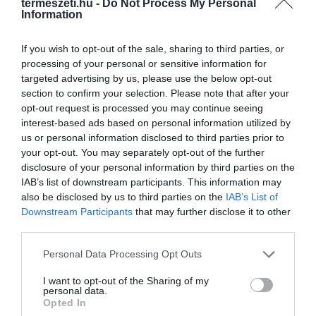
termeszeti.hu -
Do Not Process My Personal
Information
If you wish to opt-out of the sale, sharing to third parties, or
processing of your personal or sensitive information for
targeted advertising by us, please use the below opt-out
section to confirm your selection. Please note that after your
opt-out request is processed you may continue seeing
interest-based ads based on personal information utilized by
us or personal information disclosed to third parties prior to
your opt-out. You may separately opt-out of the further
A KOALA EVOLÚCIÓS MÚLTJA
A KORALLZÁTONY NEM CSAK
disclosure of your personal information by third parties on the
SOKKAL DRÁMAIBB, MINT A
SZÍNES HALAKBÓL ÁLL: MOST
IAB’s list of downstream participants. This information may
NYUGODT
500 EDDIG ISMERETLEN
also be disclosed by us to third parties on the
IAB’s List of
EUKALIPTUSZRÁGCSÁLÁS
LAKÓJÁT MUTATTA MEG
Downstream Participants
that may further disclose it to other
SUGALLJA
third parties.
2026-08-06
2026-08-07
Please note that this website/app uses one or more Google
Personal Data Processing Opt Outs
services and may gather and store information including but
not limited to your visit or usage behaviour. You may click to
I want to opt-out of the Sharing of my
personal data.
grant or deny consent to Google and its third-party tags to
Opted In
use your data for below specified purposes in below Google