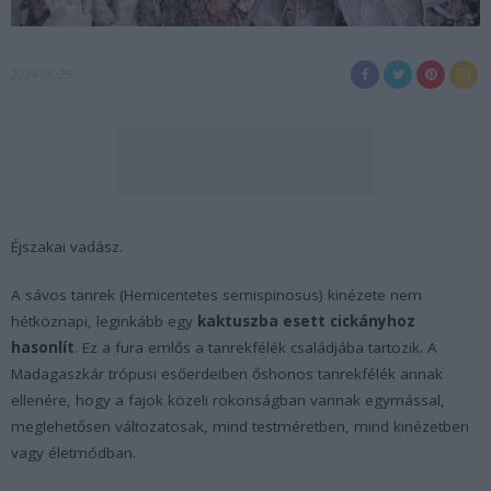
2024-06-29
Éjszakai vadász.
A sávos tanrek
(Hemicentetes semispinosus)
kinézete nem
hétköznapi, leginkább egy
kaktuszba esett cickányhoz
hasonlít
. Ez a fura emlős a tanrekfélék családjába tartozik. A
Madagaszkár trópusi esőerdeiben őshonos tanrekfélék annak
ellenére, hogy a fajok közeli rokonságban vannak egymással,
meglehetősen változatosak, mind testméretben, mind kinézetben
vagy életmódban.