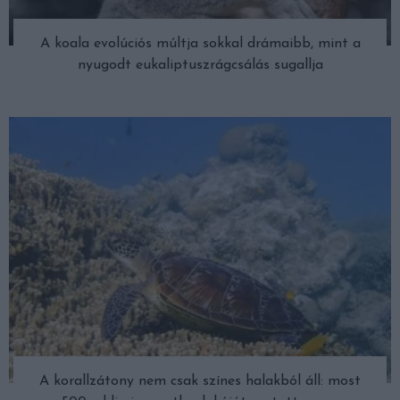
A koala evolúciós múltja sokkal drámaibb, mint a
nyugodt eukaliptuszrágcsálás sugallja
A korallzátony nem csak színes halakból áll: most