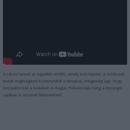
A sávos tanrek az egyetlen emlős, amely tud ciripelni, a módosult
tüskéi segítségével kommunikál a társaival, mégpedig úgy, hogy
összedörzsöli a tüskéket. A magas frekvenciájú hang a dzsungel
zajában is azonnal felismerhető.