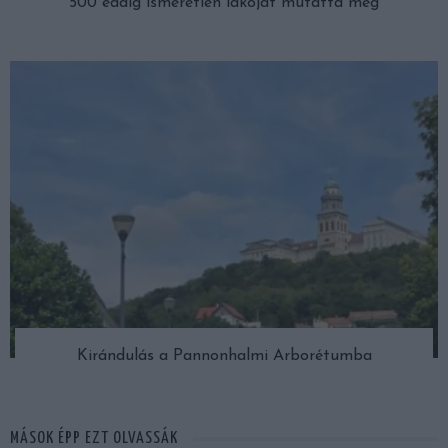
500 eddig ismeretlen lakóját mutatta meg
Kirándulás a Pannonhalmi Arborétumba
MÁSOK ÉPP EZT OLVASSÁK