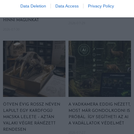
NEVEZTEK MEG, ÉS A FÖLD
IS TUDNA ÉLNI, HA VÉGRE
Data Deletion
Data Access
Privacy Policy
MEGINT FINOMAN JELEZTE:
NEM CSATORNAKÉNT
KORAI MÉG MINDENTUDÓNAK
KEZELNÉNK
HINNI MAGUNKAT
2026-07-29
2026-07-30
ÖTVEN ÉVIG ROSSZ NÉVEN
A VADKAMERA EDDIG NÉZETT,
LAPULT EGY KARDFOGÚ
MOST MÁR GONDOLKODNI IS
MACSKA LELETE – AZTÁN
PRÓBÁL: ÍGY SEGÍTHETI AZ AI
VALAKI VÉGRE RÁNÉZETT
A VADÁLLATOK VÉDELMÉT
RENDESEN
2026-07-27