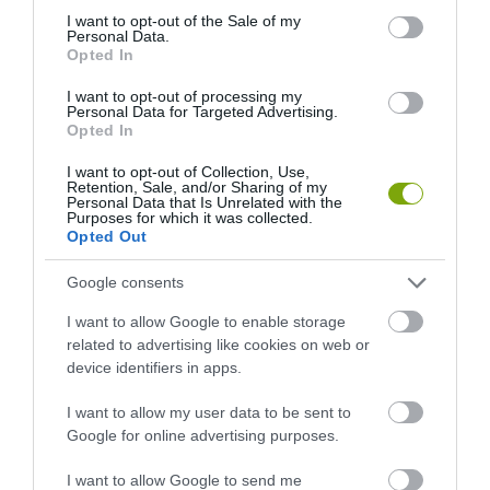
consent section.
I want to opt-out of the Sale of my
Personal Data.
Opted In
I want to opt-out of processing my
Personal Data for Targeted Advertising.
Opted In
NEM CSAK A FÖLD
HŐKUPOLA MAGYARORSZÁG
I want to opt-out of Collection, Use,
SZOMJAZIK: LÉGKÖRI ASZÁLY
FELETT: MI EZ A LÁTHATATLAN
Retention, Sale, and/or Sharing of my
Personal Data that Is Unrelated with the
SZÍVJA KI A VIZET A
FEDŐ, ÉS MI TÖRTÉNIK
Purposes for which it was collected.
NÖVÉNYEKBŐL
ALATTA A TERMÉSZETTEL?
Opted Out
2026-08-04
2026-08-03
Google consents
I want to allow Google to enable storage
related to advertising like cookies on web or
device identifiers in apps.
I want to allow my user data to be sent to
Google for online advertising purposes.
I want to allow Google to send me