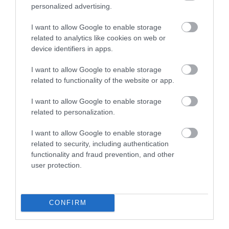
personalized advertising.
NEM CSAK A RITKASÁGOK
A TERMÉSZET NEM SZERETI
I want to allow Google to enable storage
BAJBAN VANNAK: A
AZ EGYHANGÚSÁGOT: A
related to analytics like cookies on web or
HÉTKÖZNAPI MADARAK ÉS
VÁLTOZATOS NÖVÉNYZET
device identifiers in apps.
PILLANGÓK CSENDES
ASZÁLY IDEJÉN IS OKOSABB
ELTŰNÉSE A NAGYOBB
STRATÉGIA
I want to allow Google to enable storage
VÉSZJEL
related to functionality of the website or app.
2026-07-31
2026-08-03
I want to allow Google to enable storage
related to personalization.
I want to allow Google to enable storage
related to security, including authentication
functionality and fraud prevention, and other
user protection.
CONFIRM
A TUDÓSOK 262 ÚJ FAJT
A BETONBA SZORÍTOTT PATAK