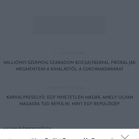
ELŐZŐ CIKK
MILLIÓNYI SZÚNYOG SZABADON BOCSÁJTÁSÁVAL PRÓBÁLJÁK
MEGMENTENI A KIHALÁSTÓL A CUKORMADARAKAT
KÖVETKEZŐ CIKK
KARVALYKESELYŰ: EGY HIHETETLEN MADÁR, AMELY OLYAN
MAGASRA TUD REPÜLNI, MINT EGY REPÜLŐGÉP
HASONLÓ ÉRDEKESSÉGEK