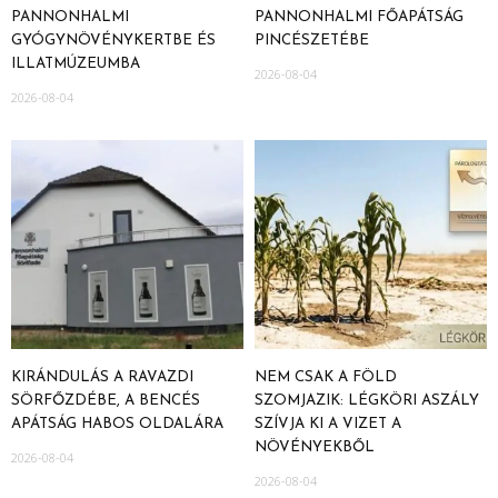
PANNONHALMI
PANNONHALMI FŐAPÁTSÁG
GYÓGYNÖVÉNYKERTBE ÉS
PINCÉSZETÉBE
ILLATMÚZEUMBA
2026-08-04
2026-08-04
KIRÁNDULÁS A RAVAZDI
NEM CSAK A FÖLD
SÖRFŐZDÉBE, A BENCÉS
SZOMJAZIK: LÉGKÖRI ASZÁLY
APÁTSÁG HABOS OLDALÁRA
SZÍVJA KI A VIZET A
NÖVÉNYEKBŐL
2026-08-04
2026-08-04