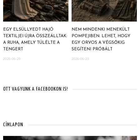
EGY ELSÜLLYEDT HAJÓ
NEM MINDENKI MENEKÜLT
TEXTILJEI ÚJRA ÖSSZEÁLLTAK:
POMPEJIBEN: LEHET, HOGY
A RUHA, AMELY TÚLÉLTE A
EGY ORVOS A VÉGSŐKIG
TENGERT
SEGÍTENI PRÓBÁLT
2026-06-29
2026-06-23
OTT VAGYUNK A FACEBOOKON IS!
CÍMLAPON