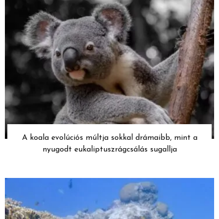
A koala evolúciós múltja sokkal drámaibb, mint a
nyugodt eukaliptuszrágcsálás sugallja