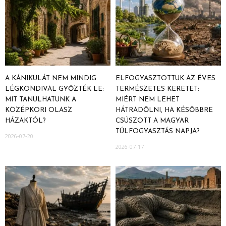
A KÁNIKULÁT NEM MINDIG
ELFOGYASZTOTTUK AZ ÉVES
LÉGKONDIVAL GYŐZTÉK LE:
TERMÉSZETES KERETET:
MIT TANULHATUNK A
MIÉRT NEM LEHET
KÖZÉPKORI OLASZ
HÁTRADŐLNI, HA KÉSŐBBRE
HÁZAKTÓL?
CSÚSZOTT A MAGYAR
TÚLFOGYASZTÁS NAPJA?
2026-07-20
2026-07-17