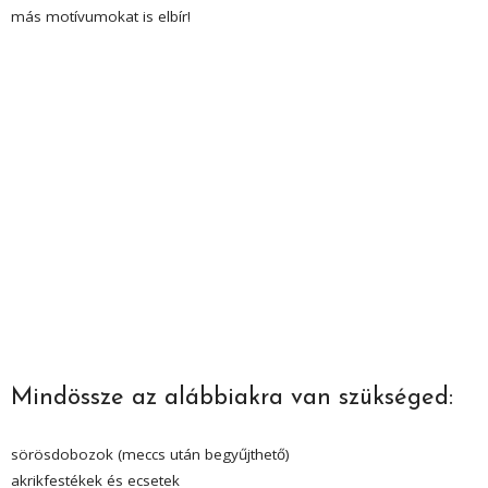
más motívumokat is elbír!
Mindössze az alábbiakra van szükséged:
sörösdobozok (meccs után begyűjthető)
akrikfestékek és ecsetek