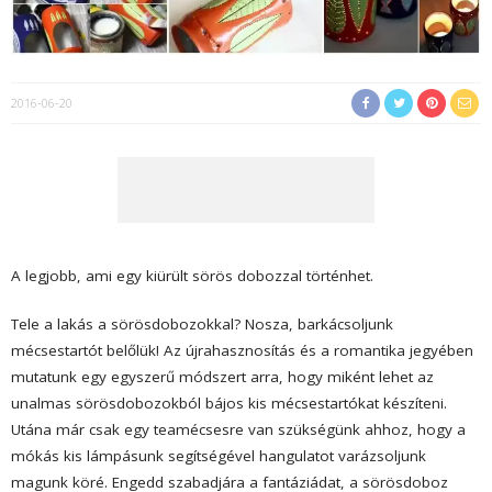
2016-06-20
A legjobb, ami egy kiürült sörös dobozzal történhet.
Tele a lakás a sörösdobozokkal? Nosza, barkácsoljunk
mécsestartót belőlük! Az újrahasznosítás és a romantika jegyében
mutatunk egy egyszerű módszert arra, hogy miként lehet az
unalmas sörösdobozokból bájos kis mécsestartókat készíteni.
Utána már csak egy teamécsesre van szükségünk ahhoz, hogy a
mókás kis lámpásunk segítségével hangulatot varázsoljunk
magunk köré. Engedd szabadjára a fantáziádat, a sörösdoboz