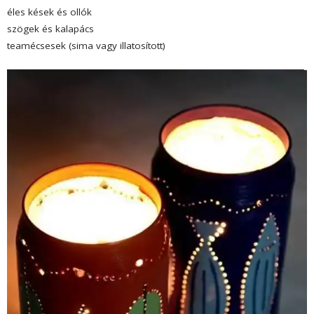
éles kések és ollók
szögek és kalapács
teamécsesek (sima vagy illatosított)