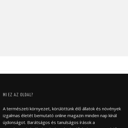
MI EZ AZ OLDAL?
A természeti környezet, körülöttünk élő állatok és növények
izgalmas életét bemutató online magazin minden nap kínál
újdonságot. Barátságos és tanulságos írások a