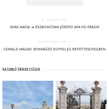
ELŐZŐ CIKK
APÁK NAPJA: 14 ÉSZBONTÓAN JÓKÉPŰ APA-FIÚ PÁROS!
KÖVETKEZŐ CIKK
CSINÁLD MAGAD: ROVARŰZŐ EGYVELEG BEFŐTTESÜVEGBEN
HASONLÓ ÉRDEKESSÉGEK