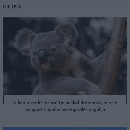
CÍMLAPON
A koala evolúciós múltja sokkal drámaibb, mint a
nyugodt eukaliptuszrágcsálás sugallja