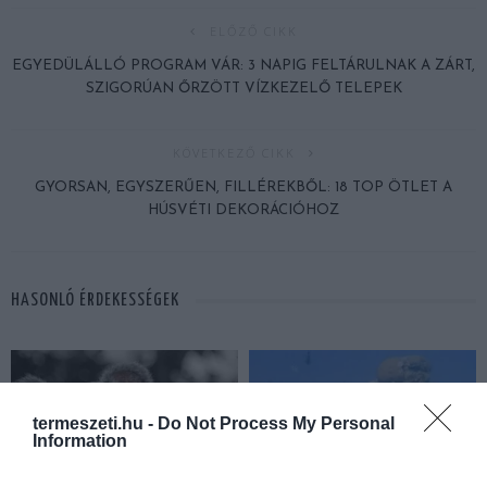
ELŐZŐ CIKK
EGYEDÜLÁLLÓ PROGRAM VÁR: 3 NAPIG FELTÁRULNAK A ZÁRT,
SZIGORÚAN ŐRZÖTT VÍZKEZELŐ TELEPEK
KÖVETKEZŐ CIKK
GYORSAN, EGYSZERŰEN, FILLÉREKBŐL: 18 TOP ÖTLET A
HÚSVÉTI DEKORÁCIÓHOZ
HASONLÓ ÉRDEKESSÉGEK
termeszeti.hu -
Do Not Process My Personal
Information