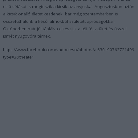
első sétákat is megteszik a kicsik az anyjukkal. Augusztusban aztán
a kicsik önálló életet kezdenek, bár még szeptemberben is
összefuthatunk a késői almokból született apróságokkal.
Októberben már jól táplálva elkészítik a téli fészküket és ősszel
ismét nyugovóra térnek.
https://www.facebook.com/vadonleso/photos/a.630190763721499
type=3&theater