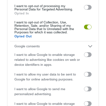
HŐKUPOLA MAGYARORSZÁG
NEM CSAK A RITKASÁGOK
I want to opt-out of processing my
FELETT: MI EZ A LÁTHATATLAN
BAJBAN VANNAK: A
Personal Data for Targeted Advertising.
FEDŐ, ÉS MI TÖRTÉNIK
HÉTKÖZNAPI MADARAK ÉS
Opted In
ALATTA A TERMÉSZETTEL?
PILLANGÓK CSENDES
ELTŰNÉSE A NAGYOBB
I want to opt-out of Collection, Use,
2026-08-03
Retention, Sale, and/or Sharing of my
VÉSZJEL
Personal Data that Is Unrelated with the
Purposes for which it was collected.
2026-08-03
Opted Out
Google consents
I want to allow Google to enable storage
related to advertising like cookies on web or
device identifiers in apps.
I want to allow my user data to be sent to
Google for online advertising purposes.
I want to allow Google to send me
A TUDÓSOK 262 ÚJ FAJT
ÖTVEN ÉVIG ROSSZ NÉVEN
personalized advertising.
NEVEZTEK MEG, ÉS A FÖLD
LAPULT EGY KARDFOGÚ
MEGINT FINOMAN JELEZTE:
MACSKA LELETE – AZTÁN
I want to allow Google to enable storage