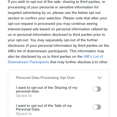
If you wish to opt-out of the sale, sharing to third parties, or
processing of your personal or sensitive information for
targeted advertising by us, please use the below opt-out
section to confirm your selection. Please note that after your
A KOALA EVOLÚCIÓS MÚLTJA
A KORALLZÁTONY NEM CSAK
opt-out request is processed you may continue seeing
SOKKAL DRÁMAIBB, MINT A
SZÍNES HALAKBÓL ÁLL: MOST
interest-based ads based on personal information utilized by
NYUGODT
500 EDDIG ISMERETLEN
us or personal information disclosed to third parties prior to
EUKALIPTUSZRÁGCSÁLÁS
LAKÓJÁT MUTATTA MEG
your opt-out. You may separately opt-out of the further
SUGALLJA
disclosure of your personal information by third parties on the
2026-08-06
IAB’s list of downstream participants. This information may
2026-08-07
also be disclosed by us to third parties on the
IAB’s List of
Downstream Participants
that may further disclose it to other
third parties.
Please note that this website/app uses one or more Google
Personal Data Processing Opt Outs
services and may gather and store information including but
not limited to your visit or usage behaviour. You may click to
I want to opt-out of the Sharing of my
personal data.
grant or deny consent to Google and its third-party tags to
Opted In
use your data for below specified purposes in below Google
consent section.
I want to opt-out of the Sale of my
Personal Data.
Opted In