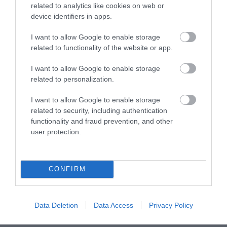
KORAI MÉG MINDENTUDÓNAK
VALAKI VÉGRE RÁNÉZETT
related to analytics like cookies on web or
HINNI MAGUNKAT
RENDESEN
device identifiers in apps.
2026-07-30
2026-07-28
I want to allow Google to enable storage
related to functionality of the website or app.
I want to allow Google to enable storage
related to personalization.
I want to allow Google to enable storage
related to security, including authentication
functionality and fraud prevention, and other
user protection.
A VADKAMERA EDDIG NÉZETT,
AZ AI NEMCSAK KÉPEKET
MOST MÁR GONDOLKODNI IS
RAJZOL: REJTETT
CONFIRM
PRÓBÁL: ÍGY SEGÍTHETI AZ AI
KIHALÁSOKAT IS
A VADÁLLATOK VÉDELMÉT
LELEPLEZHET A
TERMÉSZETVÉDELEMBEN
2026-07-27
Data Deletion
Data Access
Privacy Policy
2026-07-15