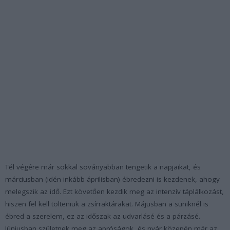
Tél végére már sokkal soványabban tengetik a napjaikat, és
márciusban (idén inkább áprilisban) ébredezni is kezdenek, ahogy
melegszik az idő. Ezt követően kezdik meg az intenzív táplálkozást,
hiszen fel kell tölteniük a zsírraktárakat. Májusban a süniknél is
ébred a szerelem, ez az időszak az udvarlásé és a párzásé.
Júniusban születnek meg az apróságok, és nyár közepén már az