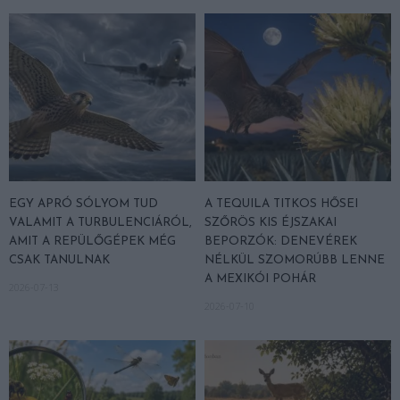
EGY APRÓ SÓLYOM TUD
A TEQUILA TITKOS HŐSEI
VALAMIT A TURBULENCIÁRÓL,
SZŐRÖS KIS ÉJSZAKAI
AMIT A REPÜLŐGÉPEK MÉG
BEPORZÓK: DENEVÉREK
CSAK TANULNAK
NÉLKÜL SZOMORÚBB LENNE
A MEXIKÓI POHÁR
2026-07-13
2026-07-10