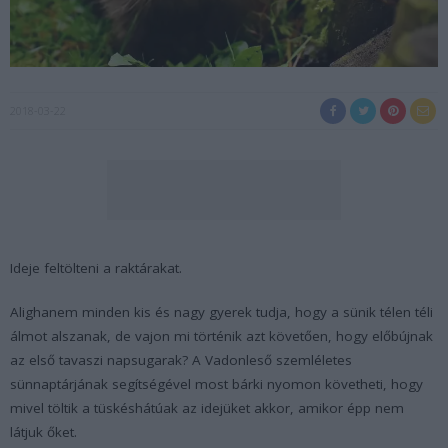
2018-03-22
Ideje feltölteni a raktárakat.
Alighanem minden kis és nagy gyerek tudja, hogy a sünik télen téli
álmot alszanak, de vajon mi történik azt követően, hogy előbújnak
az első tavaszi napsugarak? A Vadonleső szemléletes
sünnaptárjának segítségével most bárki nyomon követheti, hogy
mivel töltik a tüskéshátúak az idejüket akkor, amikor épp nem
látjuk őket.