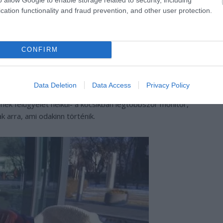
cation functionality and fraud prevention, and other user protection.
CONFIRM
lrabolja a kicsiket? Vagy kóbor macskák másznak be a
 ilyen fenyegető veszélyeket. Az a helyzet, hogy a
oznak az iskolába, a csecsemők pedig nyugodtan alszanak a
Data Deletion
Data Access
Privacy Policy
nagyon nehéz elképzelni, hogy a csemetét felügyelet nélkül
enek felügyelet nélkül- a kocsikban legtöbbször monitor,
k arra, ami odakinn történik.