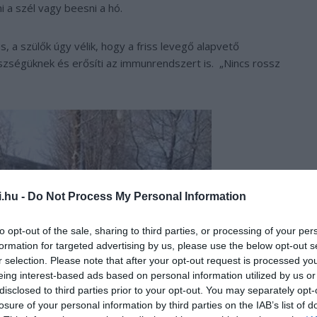
i a szél vagy beesni a hó.
, a szülők úgy vélik, hogy a friss levegő alapvető
szségüknek és erősíti az immunrendszert is. „Nincs rossz
i.hu -
Do Not Process My Personal Information
to opt-out of the sale, sharing to third parties, or processing of your per
formation for targeted advertising by us, please use the below opt-out s
r selection. Please note that after your opt-out request is processed y
eing interest-based ads based on personal information utilized by us or
disclosed to third parties prior to your opt-out. You may separately opt-
losure of your personal information by third parties on the IAB’s list of