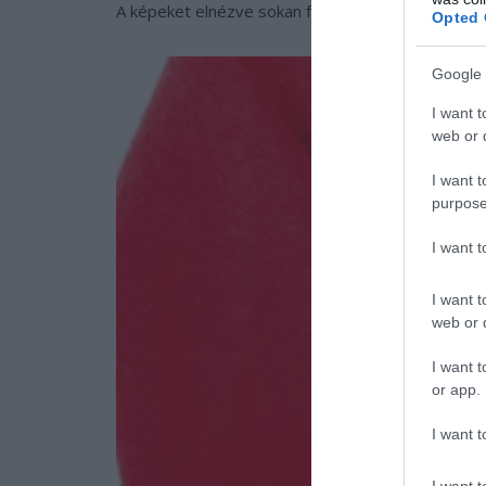
A képeket elnézve sokan felkapják a fejüket: sze
Opted 
Google 
I want t
web or d
I want t
purpose
I want 
I want t
web or d
I want t
or app.
I want t
I want t