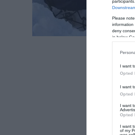
participants
Downstream 
Please note
information 
deny consent
in below Go
Persona
I want t
Opted 
I want t
Opted 
I want 
Advertis
Opted 
I want t
of my P
was col