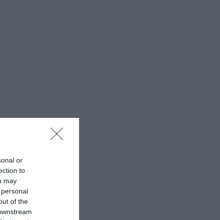
sonal or
ection to
ou may
 personal
out of the
 downstream