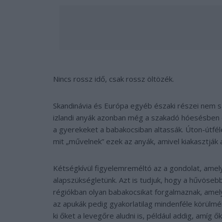
Nincs rossz idő, csak rossz öltözék.
Skandinávia és Európa egyéb északi részei nem s
izlandi anyák azonban még a szakadó hóesésben 
a gyerekeket a babakocsiban altassák. Úton-útfélen
mit „művelnek” ezek az anyák, amivel kiakasztják 
Kétségkívül figyelemreméltó az a gondolat, amely
alapszükségletünk. Azt is tudjuk, hogy a hűvöse
régiókban olyan babakocsikat forgalmaznak, amely
az apukák pedig gyakorlatilag mindenféle körülmé
ki őket a levegőre aludni is, például addig, amí