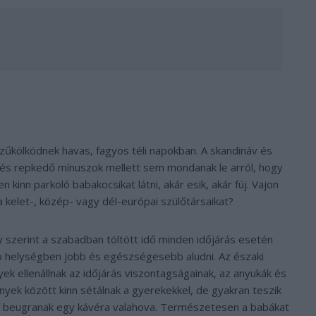
zűkölködnek havas, fagyos téli napokban. A skandináv és
és repkedő mínuszok mellett sem mondanak le arról, hogy
 kinn parkoló babakocsikat látni, akár esik, akár fúj. Vajon
a kelet-, közép- vagy dél-európai szülőtársaikat?
 szerint a szabadban töltött idő minden időjárás esetén
bb helységben jobb és egészségesebb aludni. Az északi
ek ellenállnak az időjárás viszontagságainak, az anyukák és
nyek között kinn sétálnak a gyerekekkel, de gyakran teszik
g ők beugranak egy kávéra valahova. Természetesen a babákat