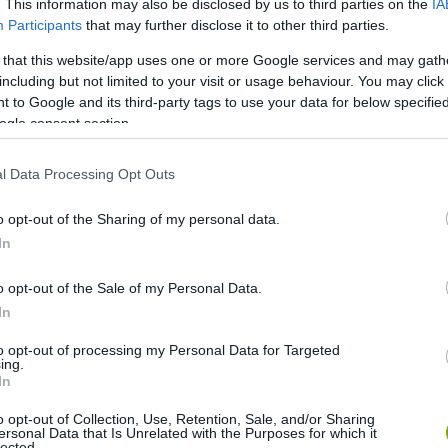
. This information may also be disclosed by us to third parties on the
IA
Participants
that may further disclose it to other third parties.
 that this website/app uses one or more Google services and may gath
including but not limited to your visit or usage behaviour. You may click 
 to Google and its third-party tags to use your data for below specifi
ogle consent section.
l Data Processing Opt Outs
o opt-out of the Sharing of my personal data.
In
o opt-out of the Sale of my Personal Data.
In
to opt-out of processing my Personal Data for Targeted
ing.
In
o opt-out of Collection, Use, Retention, Sale, and/or Sharing
ersonal Data that Is Unrelated with the Purposes for which it
lected.