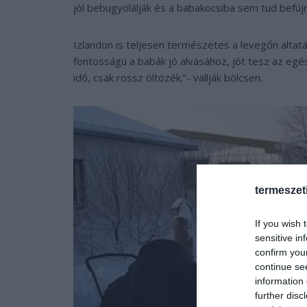
jól bebugyolálják és a babakocsiba sem tud befújn
Izlandon is teljesen természetes a levegőn altatás
fontosságú a babák jó alvásához, jót tesz az egé
idő, csak rossz öltözék.”- vallják bölcsen.
termeszet
If you wish 
sensitive in
confirm you
continue se
information 
further disc