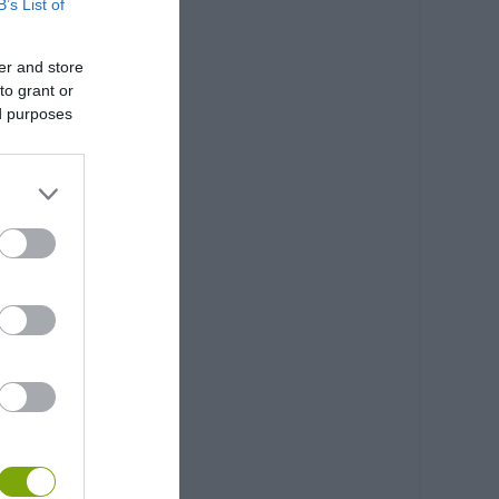
B’s List of
er and store
to grant or
ed purposes