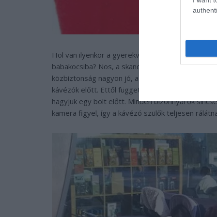
authenti
Hol van ilyenkor a gyerekvédelem? És ha valaki e
babakocsiba? Nos, a skandináv szülők nem éreznek
közbiztonság nagyon jó, a gyerekek bátran bicaj
kávézók előtt. Ettől függetlenül, nekünk például 
hagyjuk egy bolt előtt. Minden bizonnyal ők sincs
kamera figyel, így a kávézó szülők teljesen rálátna