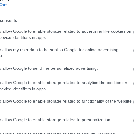
gény gyerekek!
Out
consents
o allow Google to enable storage related to advertising like cookies on
evice identifiers in apps.
o allow my user data to be sent to Google for online advertising
s.
to allow Google to send me personalized advertising.
o allow Google to enable storage related to analytics like cookies on
evice identifiers in apps.
o allow Google to enable storage related to functionality of the website
o allow Google to enable storage related to personalization.
o allow Google to enable storage related to security, including