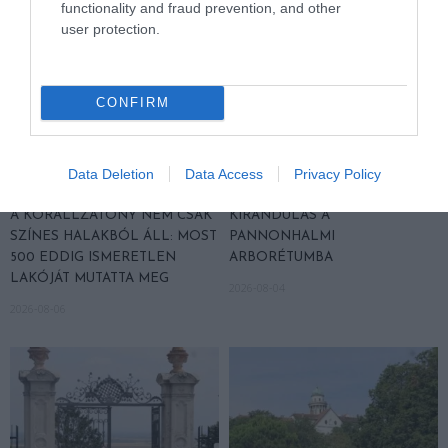
functionality and fraud prevention, and other
user protection.
CONFIRM
Data Deletion
Data Access
Privacy Policy
A KORALLZÁTONY NEM CSAK
KIRÁNDULÁS A
SZÍNES HALAKBÓL ÁLL: MOST
PANNONHALMI
500 EDDIG ISMERETLEN
ARBORÉTUMBA
LAKÓJÁT MUTATTA MEG
2026-08-04
2026-08-06