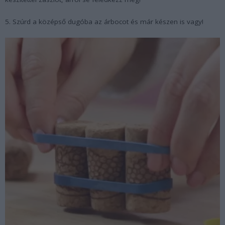
5. Szúrd a középső dugóba az árbocot és már készen is vagy!