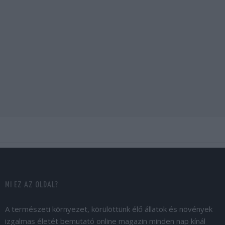
MI EZ AZ OLDAL?
A természeti környezet, körülöttünk élő állatok és növények
izgalmas életét bemutató online magazin minden nap kínál