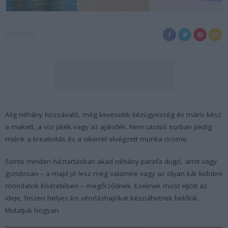
2017-02-17
Alig néhány hozzávaló, még kevesebb kézügyesség és máris kész
a makett, a vízi játék vagy az ajándék. Nem utolsó sorban pedig
miénk a kreativitás és a sikerrel elvégzett munka öröme.
Szinte minden háztartásban akad néhány parafa dugó, amit vagy
gondosan – a majd jó lesz még valamire vagy az olyan kár kidobni
mondatok kíséretében – megőrződnek. Ezeknek most eljött az
ideje, hiszen helyes kis vitorláshajókat készülhetnek belőlük.
Mutatjuk hogyan.