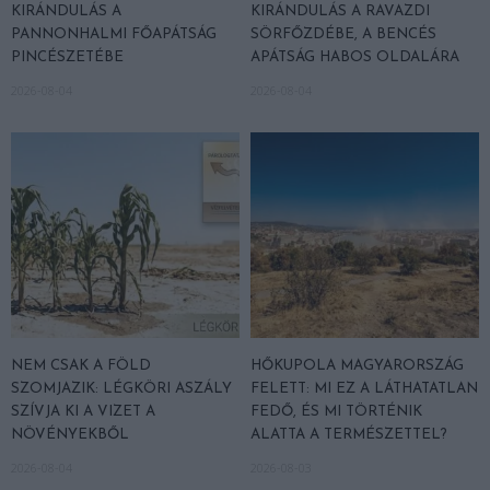
KIRÁNDULÁS A
KIRÁNDULÁS A RAVAZDI
PANNONHALMI FŐAPÁTSÁG
SÖRFŐZDÉBE, A BENCÉS
PINCÉSZETÉBE
APÁTSÁG HABOS OLDALÁRA
2026-08-04
2026-08-04
NEM CSAK A FÖLD
HŐKUPOLA MAGYARORSZÁG
SZOMJAZIK: LÉGKÖRI ASZÁLY
FELETT: MI EZ A LÁTHATATLAN
SZÍVJA KI A VIZET A
FEDŐ, ÉS MI TÖRTÉNIK
NÖVÉNYEKBŐL
ALATTA A TERMÉSZETTEL?
2026-08-04
2026-08-03