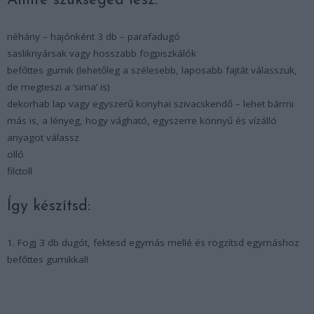
Amire szükséged lesz:
néhány – hajónként 3 db – parafadugó
sasliknyársak vagy hosszabb fogpiszkálók
befőttes gumik (lehetőleg a szélesebb, laposabb fajtát válasszuk,
de megteszi a ‘sima’ is)
dekorhab lap vagy egyszerű konyhai szivacskendő – lehet bármi
más is, a lényeg, hogy vágható, egyszerre könnyű és vízálló
anyagot válassz
olló
filctoll
Így készítsd:
1. Fogj 3 db dugót, fektesd egymás mellé és rögzítsd egymáshoz
befőttes gumikkal!