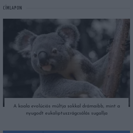
CÍMLAPON
A koala evolúciós múltja sokkal drámaibb, mint a
nyugodt eukaliptuszrágcsálás sugallja