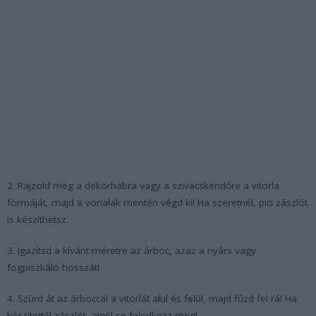
2. Rajzold meg a dekorhabra vagy a szivacskendőre a vitorla
formáját, majd a vonalak mentén végd ki! Ha szeretnél, pici zászlót
is készíthetsz.
3. Igazítsd a kívánt méretre az árboc, azaz a nyárs vagy
fogpiszkáló hosszát!
4. Szúrd át az árboccal a vitorlát alul és felül, majd fűzd fel rá! Ha
készítettél zászlót, arról se feledkezz meg!