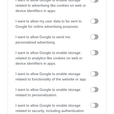
related to advertising like cookies on web or
device identifiers in apps.
I want to allow my user data to be sent to
Google for online advertising purposes.
I want to allow Google to send me
personalized advertising.
ELŐZŐ CIKK
I want to allow Google to enable storage
ÍGY NÉZTEK KI GYÜMÖLCSEINK ÉS ZÖLDSÉGEINK A
related to analytics like cookies on web or
TERMESZTÉSBE VONÁS ELŐTT
device identifiers in apps.
I want to allow Google to enable storage
KÖVETKEZŐ CIKK
related to functionality of the website or app.
NAGYSZERŰ FEJTÖRŐ 1880-BÓL! MEGFEJTED A REJTVÉNYT?
I want to allow Google to enable storage
related to personalization.
HASONLÓ ÉRDEKESSÉGEK
I want to allow Google to enable storage
related to security, including authentication