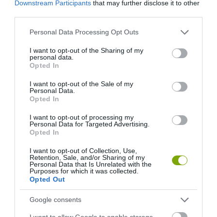
Downstream Participants
that may further disclose it to other
third parties.
Please note that this website/app uses one or more Google
Personal Data Processing Opt Outs
services and may gather and store information including but
not limited to your visit or usage behaviour. You may click to
I want to opt-out of the Sharing of my
personal data.
grant or deny consent to Google and its third-party tags to
Opted In
use your data for below specified purposes in below Google
consent section.
I want to opt-out of the Sale of my
Personal Data.
Opted In
I want to opt-out of processing my
Personal Data for Targeted Advertising.
Opted In
I want to opt-out of Collection, Use,
Retention, Sale, and/or Sharing of my
Personal Data that Is Unrelated with the
Purposes for which it was collected.
Opted Out
Google consents
I want to allow Google to enable storage