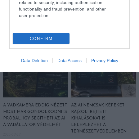
related to security, including authentication
MEGINT FINOMAN JELEZTE:
MACSKA LELETE – AZTÁN
functionality and fraud prevention, and other
KORAI MÉG MINDENTUDÓNAK
VALAKI VÉGRE RÁNÉZETT
user protection.
HINNI MAGUNKAT
RENDESEN
2026-07-30
2026-07-28
CONFIRM
Data Deletion
Data Access
Privacy Policy
A VADKAMERA EDDIG NÉZETT,
AZ AI NEMCSAK KÉPEKET
MOST MÁR GONDOLKODNI IS
RAJZOL: REJTETT
PRÓBÁL: ÍGY SEGÍTHETI AZ AI
KIHALÁSOKAT IS
A VADÁLLATOK VÉDELMÉT
LELEPLEZHET A
TERMÉSZETVÉDELEMBEN
2026-07-27