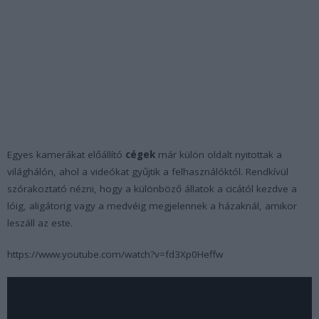
Egyes kamerákat előállító
cégek
már külön oldalt nyitottak a
világhálón, ahol a videókat gyűjtik a felhasználóktól. Rendkívül
szórakoztató nézni, hogy a különböző állatok a cicától kezdve a
lóig, aligátorig vagy a medvéig megjelennek a házaknál, amikor
leszáll az este.
https://www.youtube.com/watch?v=fd3Xp0Heffw