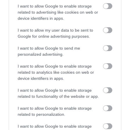
I want to allow Google to enable storage
HŐKUPOLA MAGYARORSZÁG
NEM CSAK A RITKASÁGOK
related to advertising like cookies on web or
FELETT: MI EZ A LÁTHATATLAN
BAJBAN VANNAK: A
device identifiers in apps.
FEDŐ, ÉS MI TÖRTÉNIK
HÉTKÖZNAPI MADARAK ÉS
ALATTA A TERMÉSZETTEL?
PILLANGÓK CSENDES
I want to allow my user data to be sent to
ELTŰNÉSE A NAGYOBB
Google for online advertising purposes.
2026-08-03
VÉSZJEL
I want to allow Google to send me
2026-08-03
personalized advertising.
I want to allow Google to enable storage
related to analytics like cookies on web or
device identifiers in apps.
I want to allow Google to enable storage
related to functionality of the website or app.
I want to allow Google to enable storage
related to personalization.
A TUDÓSOK 262 ÚJ FAJT
ÖTVEN ÉVIG ROSSZ NÉVEN
I want to allow Google to enable storage
NEVEZTEK MEG, ÉS A FÖLD
LAPULT EGY KARDFOGÚ