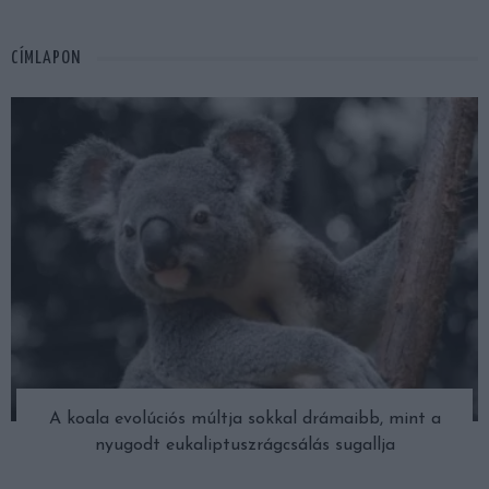
CÍMLAPON
A koala evolúciós múltja sokkal drámaibb, mint a
nyugodt eukaliptuszrágcsálás sugallja