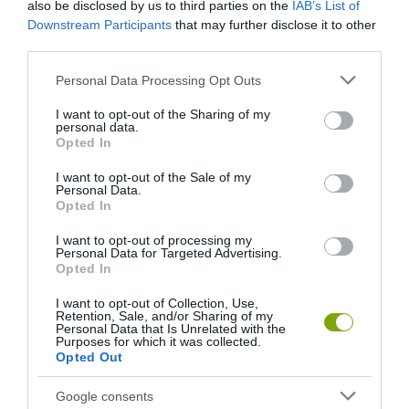
also be disclosed by us to third parties on the
IAB’s List of
Downstream Participants
that may further disclose it to other
third parties.
Please note that this website/app uses one or more Google
Personal Data Processing Opt Outs
services and may gather and store information including but
A KOALA EVOLÚCIÓS MÚLTJA
A KORALLZÁTONY NEM CSAK
not limited to your visit or usage behaviour. You may click to
I want to opt-out of the Sharing of my
SOKKAL DRÁMAIBB, MINT A
SZÍNES HALAKBÓL ÁLL: MOST
personal data.
grant or deny consent to Google and its third-party tags to
Opted In
NYUGODT
500 EDDIG ISMERETLEN
use your data for below specified purposes in below Google
EUKALIPTUSZRÁGCSÁLÁS
LAKÓJÁT MUTATTA MEG
consent section.
I want to opt-out of the Sale of my
SUGALLJA
Personal Data.
2026-08-06
Opted In
2026-08-07
I want to opt-out of processing my
Personal Data for Targeted Advertising.
Opted In
I want to opt-out of Collection, Use,
Retention, Sale, and/or Sharing of my
Personal Data that Is Unrelated with the
Purposes for which it was collected.
Opted Out
Google consents