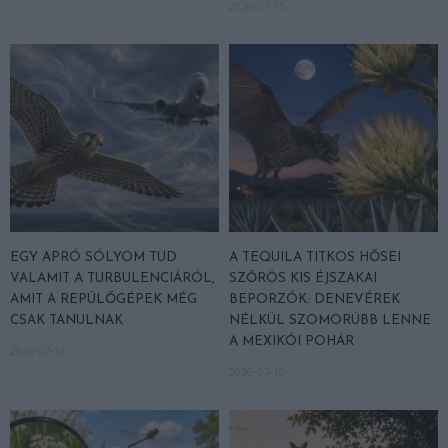
2026-07-15
EGY APRÓ SÓLYOM TUD
A TEQUILA TITKOS HŐSEI
VALAMIT A TURBULENCIÁRÓL,
SZŐRÖS KIS ÉJSZAKAI
AMIT A REPÜLŐGÉPEK MÉG
BEPORZÓK: DENEVÉREK
CSAK TANULNAK
NÉLKÜL SZOMORÚBB LENNE
A MEXIKÓI POHÁR
2026-07-13
2026-07-10