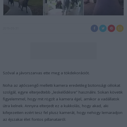
2019-05-31
Szóval a jávorszarvas ette meg a tökdekorációt.
Noha az ajtócsengő melletti kamera eredetileg biztonsági célokat
szolgál, egyre elterjedtebb „leskelődésre” használni. Sokan követik
figyelemmel, hogy mit rögzít a kamera éjjel, amikor a vadállatok
útra kelnek. Annyira elterjedt ez a kukkolás, hogy akad, aki
kifejezetten ezért tesz fel plusz kamerát, hogy nehogy lemaradjon
az éjszakai élet fontos pillanatairól.