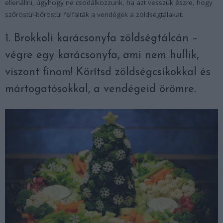
ellenállni, úgyhogy ne csodálkozzunk, ha azt vesszük észre, hogy
szőröstül-bőröstül felfalták a vendégek a zöldségtálakat.
1. Brokkoli karácsonyfa zöldségtálcán –
végre egy karácsonyfa, ami nem hullik,
viszont finom! Körítsd zöldségcsíkokkal és
mártogatósokkal, a vendégeid örömre.