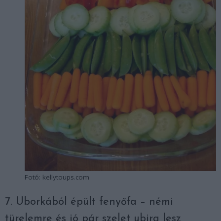
Fotó: kellytoups.com
7. Uborkából épült fenyőfa – némi
türelemre és jó pár szelet ubira lesz