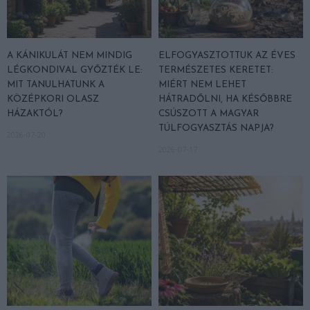
A KÁNIKULÁT NEM MINDIG
ELFOGYASZTOTTUK AZ ÉVES
LÉGKONDIVAL GYŐZTÉK LE:
TERMÉSZETES KERETET:
MIT TANULHATUNK A
MIÉRT NEM LEHET
KÖZÉPKORI OLASZ
HÁTRADŐLNI, HA KÉSŐBBRE
HÁZAKTÓL?
CSÚSZOTT A MAGYAR
TÚLFOGYASZTÁS NAPJA?
2026-07-20
2026-07-17