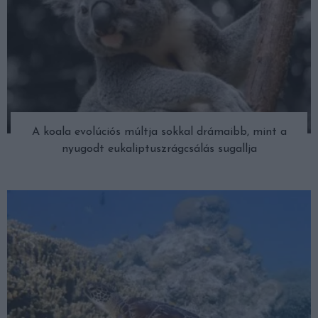
A koala evolúciós múltja sokkal drámaibb, mint a
nyugodt eukaliptuszrágcsálás sugallja