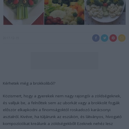
2017-12-19
Kérhetek még a brokkoliból?
Közismert, hogy a gyerekek nem nagy rajongói a zöldségeknek,
és valljuk be, a felnőttek sem az uborkát vagy a brokkolit fogják
először elkapkodni a finomságoktól roskadozó karácsonyi
asztalról. Kivéve, ha túljárunk az eszükön, és látványos, hívogató
kompozíciókat kreálunk a zöldségekből! Ezeknek nehéz lesz