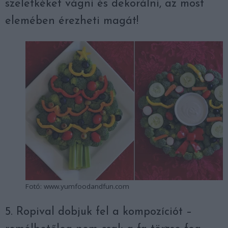
szeletkéket vágni és dekorálni, az most
elemében érezheti magát!
Fotó: www.yumfoodandfun.com
5. Ropival dobjuk fel a kompozíciót –