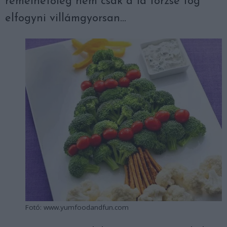
remélhetőleg nem csak a fa törzse fog
elfogyni villámgyorsan…
Fotó: www.yumfoodandfun.com