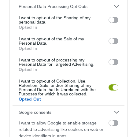
Please note that this website/app uses one or more Google
Personal Data Processing Opt Outs
services and may gather and store information including but
not limited to your visit or usage behaviour. You may click to
I want to opt-out of the Sharing of my
personal data.
grant or deny consent to Google and its third-party tags to
Opted In
use your data for below specified purposes in below Google
consent section.
I want to opt-out of the Sale of my
Personal Data.
Opted In
I want to opt-out of processing my
Personal Data for Targeted Advertising.
Opted In
I want to opt-out of Collection, Use,
Retention, Sale, and/or Sharing of my
Personal Data that Is Unrelated with the
Purposes for which it was collected.
Opted Out
Google consents
I want to allow Google to enable storage
related to advertising like cookies on web or
device identifiers in apps.