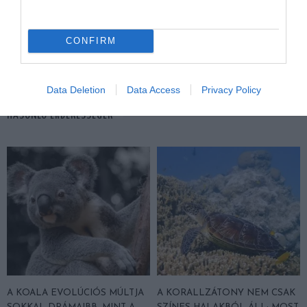
KÖVETKEZŐ CIKK
CONFIRM
ELKÉPZELHETŐ, HOGY FARKAS JÁR A BÖRZSÖNYBEN!
Data Deletion
Data Access
Privacy Policy
HASONLÓ ÉRDEKESSÉGEK
A KOALA EVOLÚCIÓS MÚLTJA
A KORALLZÁTONY NEM CSAK