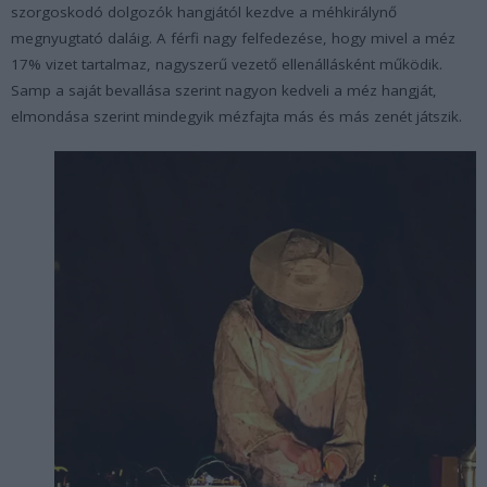
szorgoskodó dolgozók hangjától kezdve a méhkirálynő
megnyugtató daláig. A férfi nagy felfedezése, hogy mivel a méz
17% vizet tartalmaz, nagyszerű vezető ellenállásként működik.
Samp a saját bevallása szerint nagyon kedveli a méz hangját,
elmondása szerint mindegyik mézfajta más és más zenét játszik.