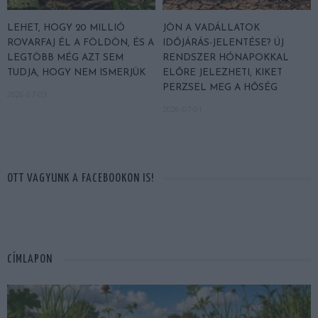
LEHET, HOGY 20 MILLIÓ
JÖN A VADÁLLATOK
ROVARFAJ ÉL A FÖLDÖN, ÉS A
IDŐJÁRÁS-JELENTÉSE? ÚJ
LEGTÖBB MÉG AZT SEM
RENDSZER HÓNAPOKKAL
TUDJA, HOGY NEM ISMERJÜK
ELŐRE JELEZHETI, KIKET
PERZSEL MEG A HŐSÉG
2026-07-03
2026-07-01
OTT VAGYUNK A FACEBOOKON IS!
CÍMLAPON