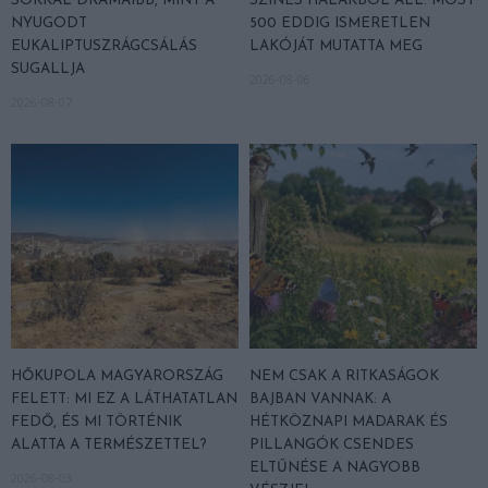
SOKKAL DRÁMAIBB, MINT A
SZÍNES HALAKBÓL ÁLL: MOST
NYUGODT
500 EDDIG ISMERETLEN
EUKALIPTUSZRÁGCSÁLÁS
LAKÓJÁT MUTATTA MEG
SUGALLJA
2026-08-06
2026-08-07
HŐKUPOLA MAGYARORSZÁG
NEM CSAK A RITKASÁGOK
FELETT: MI EZ A LÁTHATATLAN
BAJBAN VANNAK: A
FEDŐ, ÉS MI TÖRTÉNIK
HÉTKÖZNAPI MADARAK ÉS
ALATTA A TERMÉSZETTEL?
PILLANGÓK CSENDES
ELTŰNÉSE A NAGYOBB
2026-08-03