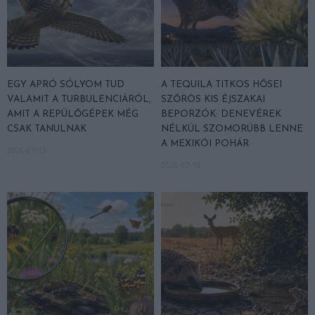
EGY APRÓ SÓLYOM TUD
A TEQUILA TITKOS HŐSEI
VALAMIT A TURBULENCIÁRÓL,
SZŐRÖS KIS ÉJSZAKAI
AMIT A REPÜLŐGÉPEK MÉG
BEPORZÓK: DENEVÉREK
CSAK TANULNAK
NÉLKÜL SZOMORÚBB LENNE
A MEXIKÓI POHÁR
2026-07-13
2026-07-10