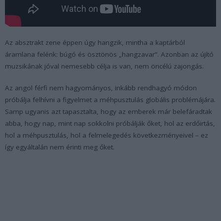
Az absztrakt zene éppen úgy hangzik, mintha a kaptárból
áramlana felénk: búgó és ösztönös „hangzavar”. Azonban az újító
muzsikának jóval nemesebb célja is van, nem öncélú zajongás.
Az angol férfi nem hagyományos, inkább rendhagyó módon
próbálja felhívni a figyelmet a méhpusztulás globális problémájára.
Samp ugyanis azt tapasztalta, hogy az emberek már belefáradtak
abba, hogy nap, mint nap sokkolni próbálják őket, hol az erdőirtás,
hol a méhpusztulás, hol a felmelegedés következményeivel – ez
így egyáltalán nem érinti meg őket.