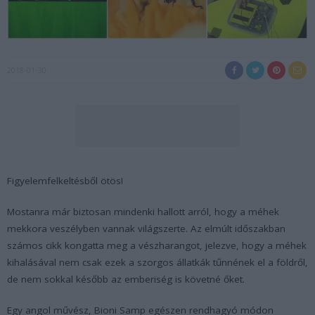
2018-01-30
Figyelemfelkeltésből ötös!
Mostanra már biztosan mindenki hallott arról, hogy a méhek
mekkora veszélyben vannak világszerte. Az elmúlt időszakban
számos cikk kongatta meg a vészharangot, jelezve, hogy a méhek
kihalásával nem csak ezek a szorgos állatkák tűnnének el a földről,
de nem sokkal később az emberiség is követné őket.
Egy angol művész, Bioni Samp egészen rendhagyó módon