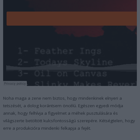
Noha maga a zene nem biztos, hogy mindenkinek elnyeri a
tetszését, a dolog korántsem öncélú. Egészen egyedi módja
annak, hogy felhívja a figyelmet a méhek pusztulására és
világszerte betöltött kulcsfontosságú szerepére. Kétségtelen, hogy
erre a produkcióra mindenki felkapja a fejét.