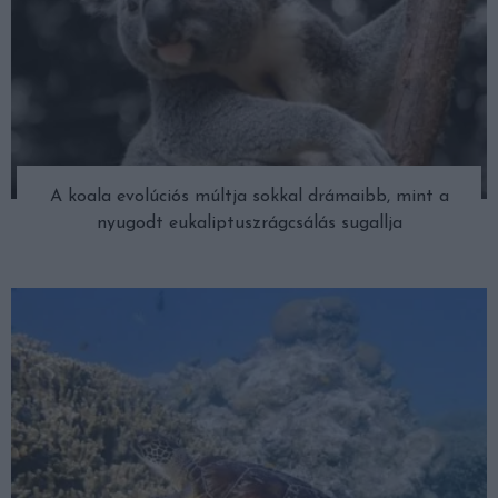
A koala evolúciós múltja sokkal drámaibb, mint a
nyugodt eukaliptuszrágcsálás sugallja