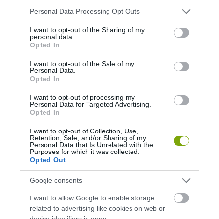
Please note that this website/app uses one or more Google
Personal Data Processing Opt Outs
services and may gather and store information including but
not limited to your visit or usage behaviour. You may click to
I want to opt-out of the Sharing of my
personal data.
grant or deny consent to Google and its third-party tags to
Opted In
use your data for below specified purposes in below Google
consent section.
I want to opt-out of the Sale of my
Personal Data.
Opted In
I want to opt-out of processing my
Personal Data for Targeted Advertising.
Opted In
I want to opt-out of Collection, Use,
Retention, Sale, and/or Sharing of my
Personal Data that Is Unrelated with the
Purposes for which it was collected.
Opted Out
Google consents
I want to allow Google to enable storage
related to advertising like cookies on web or
device identifiers in apps.