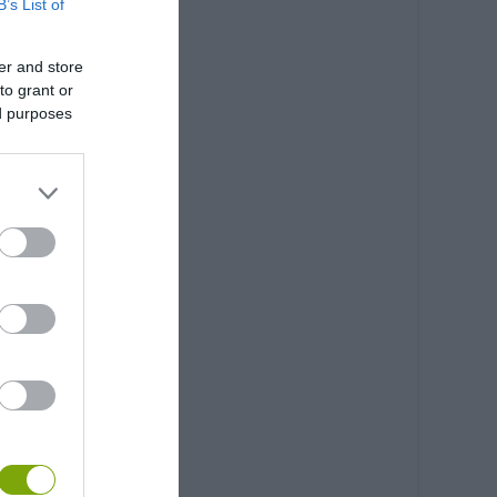
B’s List of
er and store
to grant or
ed purposes