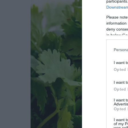
participants
Downstream 
Please note
information 
deny consent
in below Go
Persona
I want t
Opted 
I want t
Opted 
I want 
Advertis
Opted 
I want t
of my P
was col