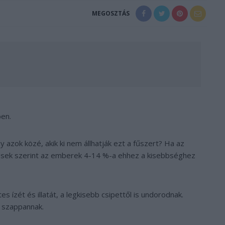
MEGOSZTÁS
ben.
y azok közé, akik ki nem állhatják ezt a fűszert? Ha az
lések szerint az emberek 4-14 %-a ehhez a kisebbséghez
tes ízét és illatát, a legkisebb csipettől is undorodnak.
a szappannak.