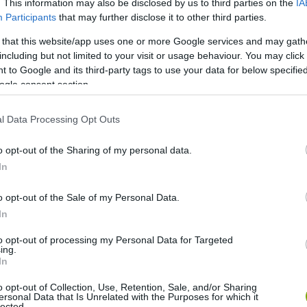
. This information may also be disclosed by us to third parties on the
IA
Participants
that may further disclose it to other third parties.
 that this website/app uses one or more Google services and may gath
including but not limited to your visit or usage behaviour. You may click 
 to Google and its third-party tags to use your data for below specifi
ogle consent section.
l Data Processing Opt Outs
o opt-out of the Sharing of my personal data.
In
o opt-out of the Sale of my Personal Data.
In
to opt-out of processing my Personal Data for Targeted
ing.
In
o opt-out of Collection, Use, Retention, Sale, and/or Sharing
ersonal Data that Is Unrelated with the Purposes for which it
lected.