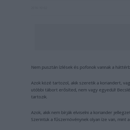
2016-10-02
Nem pusztán ízlések és pofonok vannak a háttér
Azok közé tartozol, akik szeretik a koriandert, vag
utóbbi tábort erősíted, nem vagy egyedül! Becs
tartozik.
Azok, akik nem bírják elviselni a koriander jellegze
Szerintük a fűszernövénynek olyan íze van, mint 