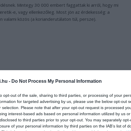
rdésnek. Mintegy 30 000 embert faggattak ki arról, hogy mi
zeretik-e, vagy ellenkezőleg. Most jön az érdekesség: a
n valami közös (a korianderutálaton túl, persze).
i.hu -
Do Not Process My Personal Information
to opt-out of the sale, sharing to third parties, or processing of your per
formation for targeted advertising by us, please use the below opt-out s
r selection. Please note that after your opt-out request is processed y
eing interest-based ads based on personal information utilized by us or
disclosed to third parties prior to your opt-out. You may separately opt-
losure of your personal information by third parties on the IAB’s list of