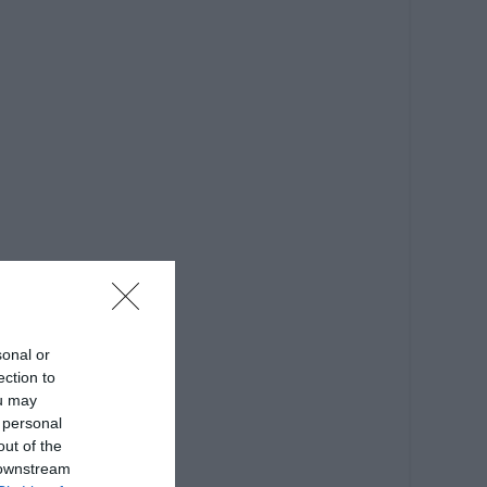
sonal or
ection to
ou may
 personal
out of the
 downstream