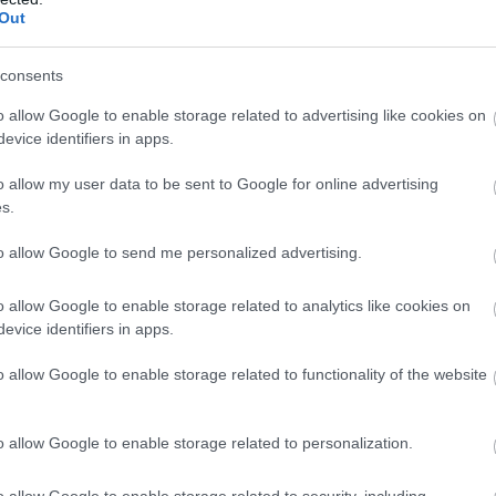
Out
, akik azt állították, hogy szappan- vagy tusfürdőíze van a
consents
ort kódoló génekkel, és a szappan illatát is kitűnően
melyik az aldehidek illatát érző receptort kódolja.
o allow Google to enable storage related to advertising like cookies on
én, de nem viszolyogtak a koriandertől, és fordítva: nem volt
evice identifiers in apps.
derét. A kutatók ezek alapján azt feltételezik, hogy
o allow my user data to be sent to Google for online advertising
r utálatban.
s.
to allow Google to send me personalized advertising.
o allow Google to enable storage related to analytics like cookies on
evice identifiers in apps.
o allow Google to enable storage related to functionality of the website
o allow Google to enable storage related to personalization.
o allow Google to enable storage related to security, including