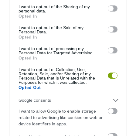
services and may gather and store information including but
not limited to your visit or usage behaviour. You may click to
I want to opt-out of the Sharing of my
personal data.
grant or deny consent to Google and its third-party tags to
Opted In
use your data for below specified purposes in below Google
consent section.
I want to opt-out of the Sale of my
Personal Data.
Opted In
I want to opt-out of processing my
Personal Data for Targeted Advertising.
Opted In
I want to opt-out of Collection, Use,
Retention, Sale, and/or Sharing of my
Personal Data that Is Unrelated with the
Purposes for which it was collected.
Opted Out
Google consents
ELŐZŐ CIKK
I want to allow Google to enable storage
related to advertising like cookies on web or
1400 FA NŐ MILÁNÓ KÖZEPÉN, A „FÜGGŐLEGES ERDŐBEN”
device identifiers in apps.
KÖVETKEZŐ CIKK