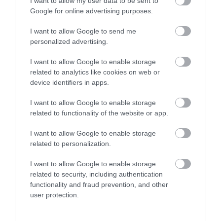
I want to allow my user data to be sent to
Google for online advertising purposes.
A VILÁG LEGNAGYOBB LEVELE EGY ÚJONNAN FELISMERT
FAJHOZ, A BOLÍVIAI ÓRIÁS-TÜNDÉRRÓZSÁHOZ TARTOZIK
I want to allow Google to send me
personalized advertising.
I want to allow Google to enable storage
HASONLÓ ÉRDEKESSÉGEK
related to analytics like cookies on web or
device identifiers in apps.
I want to allow Google to enable storage
related to functionality of the website or app.
I want to allow Google to enable storage
related to personalization.
I want to allow Google to enable storage
related to security, including authentication
functionality and fraud prevention, and other
user protection.
A KORALLZÁTONY NEM CSAK
HŐKUPOLA MAGYARORSZÁG
SZÍNES HALAKBÓL ÁLL: MOST
FELETT: MI EZ A LÁTHATATLAN
500 EDDIG ISMERETLEN
FEDŐ, ÉS MI TÖRTÉNIK