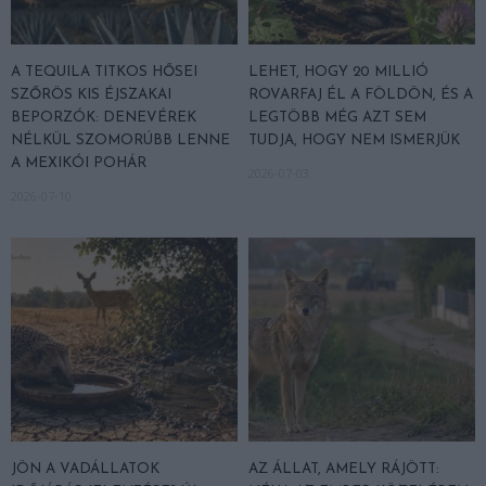
A TEQUILA TITKOS HŐSEI
LEHET, HOGY 20 MILLIÓ
SZŐRÖS KIS ÉJSZAKAI
ROVARFAJ ÉL A FÖLDÖN, ÉS A
BEPORZÓK: DENEVÉREK
LEGTÖBB MÉG AZT SEM
NÉLKÜL SZOMORÚBB LENNE
TUDJA, HOGY NEM ISMERJÜK
A MEXIKÓI POHÁR
2026-07-03
2026-07-10
JÖN A VADÁLLATOK
AZ ÁLLAT, AMELY RÁJÖTT: