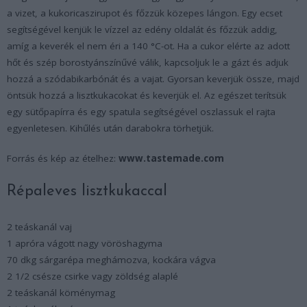
a vizet, a kukoricaszirupot és főzzük közepes lángon. Egy ecset
segítségével kenjük le vízzel az edény oldalát és főzzük addig,
amíg a keverék el nem éri a 140 °C-ot. Ha a cukor elérte az adott
hőt és szép borostyánszínűvé válik, kapcsoljuk le a gázt és adjuk
hozzá a szódabikarbónát és a vajat. Gyorsan keverjük össze, majd
öntsük hozzá a lisztkukacokat és keverjük el. Az egészet terítsük
egy sütőpapírra és egy spatula segítségével oszlassuk el rajta
egyenletesen. Kihűlés után darabokra törhetjük.
Forrás és kép az ételhez:
www.tastemade.com
Répaleves lisztkukaccal
2 teáskanál vaj
1 apróra vágott nagy vöröshagyma
70 dkg sárgarépa meghámozva, kockára vágva
2 1/2 csésze csirke vagy zöldség alaplé
2 teáskanál köménymag