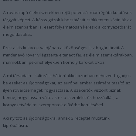
A rovaralapú élelmiszerekben rejlő potenciál már régóta kutatások
tárgyát képezi. A káros gázok kibocsátását csökkenteni kívánják az
élelmiszeriparban is, ezért folyamatosan keresik a környezetbarát
megoldásokat.
Ezek a kis kukacok valójában a közönséges lisztbogár lárvái. A
mindenevő rovar világszerte elterjedt faj, az élelmiszerraktárakban,
malmokban, pékműhelyekben komoly károkat okoz.
A mi társadalmi-kulturális hátterünkkel azonban nehezen fogadjuk
be ezeket az újdonságokat, az európai ember számára taszító az
ilyen rovarcsemegék fogyasztása. A szakértők viszont bíznak
benne, hogy lassan változik ez a szemlélet és hozzáállás, a
környezetvédelmi szempontok előtérbe kerülésével.
Aki nyitott az újdonságokra, annak 3 receptet mutatunk
kipróbálásra: