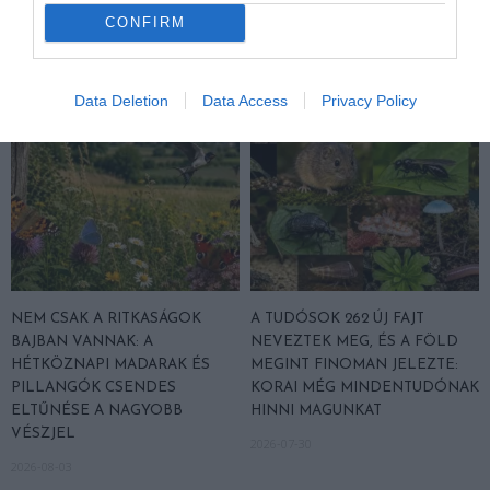
LAKÓJÁT MUTATTA MEG
ALATTA A TERMÉSZETTEL?
CONFIRM
2026-08-06
2026-08-03
Data Deletion
Data Access
Privacy Policy
NEM CSAK A RITKASÁGOK
A TUDÓSOK 262 ÚJ FAJT
BAJBAN VANNAK: A
NEVEZTEK MEG, ÉS A FÖLD
HÉTKÖZNAPI MADARAK ÉS
MEGINT FINOMAN JELEZTE:
PILLANGÓK CSENDES
KORAI MÉG MINDENTUDÓNAK
ELTŰNÉSE A NAGYOBB
HINNI MAGUNKAT
VÉSZJEL
2026-07-30
2026-08-03