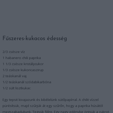
Fűszeres-kukacos édesség
2/3 csésze víz
1 habanero chili paprika
1 1/3 csésze kristálycukor
1/3 csésze kukoricaszirup
2 teáskanál vaj
1/2 teáskanál szódabikarbóna
1/2 sült lisztkukac
Egy tepsit kivajazunk és kibélelünk sütőpapírral. A chilit vízzel
pürésítsük, majd szűrjük át egy szűrőn, hogy a paprika húsától
megszabaduljunk. Tegyük félre. Egy nagy edénybe öntsük a cukrot,