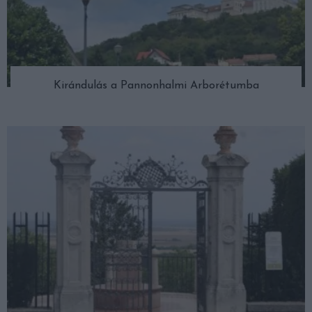
Kirándulás a Pannonhalmi Arborétumba