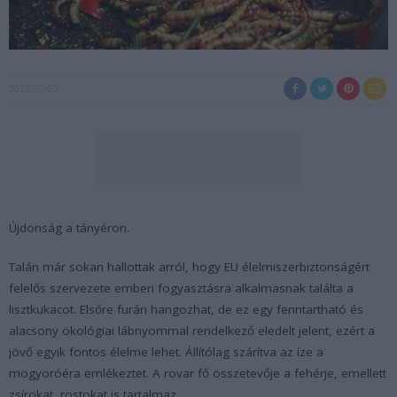
2023-02-02
Újdonság a tányéron.
Talán már sokan hallottak arról, hogy EU élelmiszerbiztonságért
felelős szervezete emberi fogyasztásra alkalmasnak találta a
lisztkukacot. Elsőre furán hangozhat, de ez egy fenntartható és
alacsony ökológiai lábnyommal rendelkező eledelt jelent, ezért a
jövő egyik fontos élelme lehet. Állítólag szárítva az íze a
mogyoróéra emlékeztet. A rovar fő összetevője a fehérje, emellett
zsírokat, rostokat is tartalmaz.