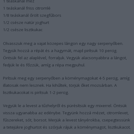
1 teáskanál méz
1 teáskanál friss citromlé
1/8 teáskanál őrölt szegfűbors
1/2 csésze natúr joghurt
1/2 csésze lisztkukac
Olvasszuk meg a vajat közepes lángon egy nagy serpenyőben.
Tegyük hozzá a répát és a hagymát, majd pirítsuk 10 percig.
Öntsük fel az alaplével, forraljuk. Vegyük alacsonyabbra a lángot,
fedjük le és főzzük, amíg a répa megpuhul.
Pirítsuk meg egy serpenyőben a köménymagokat 4-5 percig, amíg
illatosak nem lesznek. Ha kihűltek, törjük őket mozsárban. A
lisztkukacokat is pirítsuk 1-2 percig.
Vegyük le a levest a tűzhelyről és pürésítsük egy mixerrel. Öntsük
vissza ugyanabba az edénybe. Tegyünk hozzá mézet, citromlevet,
fűszereket, sót, borsot. Merjük a levest tányérokba, csepegtessünk
a tetejükre joghurtot és szórjuk rájuk a köménymagot, lisztkukacot.