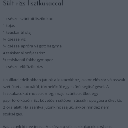
Sült rizs lisztkukaccal
1 csésze szárított lisztkukac
1 tojás
1 teáskanál olaj
3⁄4 csésze víz
1⁄4 csésze apróra vágott hagyma
4 teáskanál szójaszósz
1⁄8 teáskanál fokhagymapor
1 csésze előfőzött rizs
Ha állateledelboltban jutunk a kukacokhoz, akkor először válasszuk
szét őket a korpától, törmeléktől egy szűrő segítségével. A
lisztkukacokat mossuk meg, majd szárítsuk őket egy
papírtörölközőn. Ezt követően sütőben süssük ropogósra őket kb.
2 óra alatt. Ha szárítva jutunk hozzájuk, akkor mindez nem
szükséges.
Vajazzunk ki egy tepsit. A szárazra sült lisztkukacokat vágjuk