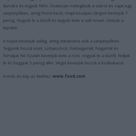
durvára és tegyük félre. Óvatosan melegítsük a cukrot és vajat egy
serpenyőben, amíg forrni kezd, majd közepes lángon keverjük 7
percig. Vegyük le a tűzről és tegyük bele a sült rovart. Öntsük a
tepsibe.
A tojást keverjük addig, amíg darabokra esik a serpenyőben.
Tegyünk hozzá vizet, szójaszószt, fokhagymát, hagymát és
forraljuk fel. Ezután keverjük bele a rizst, vegyük le a tűzről, fedjük
le és hagyjuk 5 percig állni. Végül keverjük hozzá a lisztkukacot.
Forrás és kép az ételhez:
www.food.com