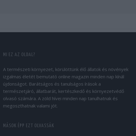
MI EZ AZ OLDAL?
A természeti környezet, körülöttünk élő állatok és növények
izgalmas életét bemutató online magazin minden nap kínál
újdonságot. Barátságos és tanulságos írások a
természetjáró, állatbarát, kertészkedő és környezetvédő
olvasó számára. A zöld hívei minden nap tanulhatnak és
megoszthatnak valami jót.
MÁSOK ÉPP EZT OLVASSÁK