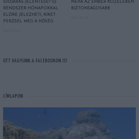
IDŐJÁRÁS-JELENTÉSE? ÚJ
NÉHA AZ EMBER KÖZELÉBEN
RENDSZER HÓNAPOKKAL
BIZTONSÁGOSABB
ELŐRE JELEZHETI, KIKET
2026-06-24
PERZSEL MEG A HŐSÉG
2026-07-01
OTT VAGYUNK A FACEBOOKON IS!
CÍMLAPON