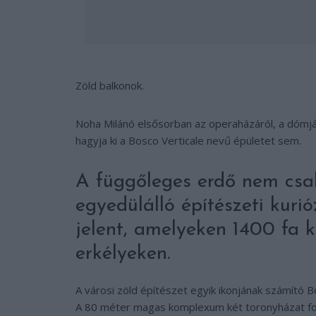
Zöld balkonok.
Noha Milánó elsősorban az operaházáról, a dómjáról
hagyja ki a Bosco Verticale nevű épületet sem.
A függőleges erdő nem csak
egyedülálló építészeti kuri
jelent, amelyeken 1400 fa k
erkélyeken.
A városi zöld építészet egyik ikonjának számító B
A 80 méter magas komplexum két toronyházat fogl