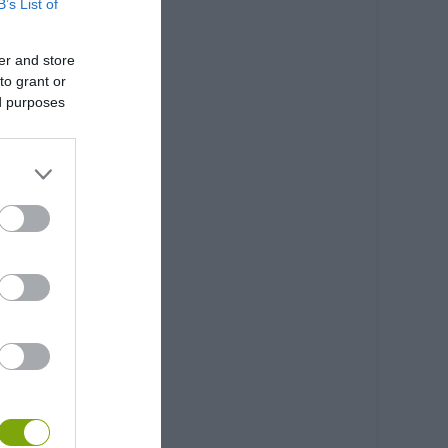
B’s List of
er and store
to grant or
ed purposes