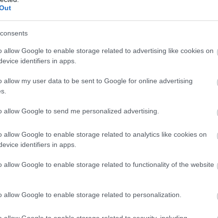
Out
consents
o allow Google to enable storage related to advertising like cookies on
evice identifiers in apps.
o allow my user data to be sent to Google for online advertising
s.
to allow Google to send me personalized advertising.
o allow Google to enable storage related to analytics like cookies on
evice identifiers in apps.
ne az ember a nyüzsgő város közepén. Minden lakásnak van
 lakók feltöltődhetnek, kikapcsolódhatnak, mintha csak a
o allow Google to enable storage related to functionality of the website
o allow Google to enable storage related to personalization.
ans „Vertical Forest”
@bibi
ok
#coolbuildings
♬ original sound
o allow Google to enable storage related to security, including