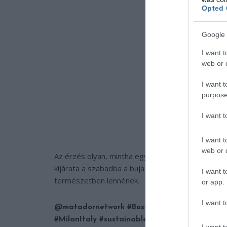
Opted 
Google 
I want t
web or d
I want t
purpose
I want 
I want t
web or d
Az érzés olyan, mintha egy kis zöld oázisban él
kijárata a szabadba a buja növényzet közé, ahol a
I want t
természetben lennének.
or app.
I want t
@matadornetwork
#BoscoVerticale
literally me
#MilanItaly
#sustainableliving
#architecturet
I want t