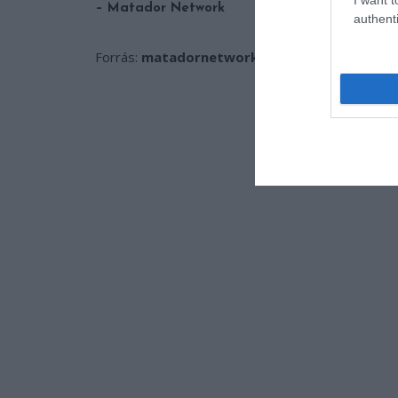
– Matador Network
authenti
Forrás:
matadornetwork.com