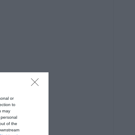
sonal or
ection to
ou may
 personal
out of the
 downstream