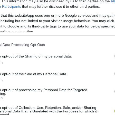
. This information may also be disclosed by us to third parties on the
IA
Participants
that may further disclose it to other third parties.
 that this website/app uses one or more Google services and may gath
including but not limited to your visit or usage behaviour. You may click 
 to Google and its third-party tags to use your data for below specifi
ogle consent section.
l Data Processing Opt Outs
o opt-out of the Sharing of my personal data.
In
o opt-out of the Sale of my Personal Data.
 Amellett, hogy akár felére csökkenti a
In
 hőmérsékletet, mivel megfékezi a szelet, miközben
to opt-out of processing my Personal Data for Targeted
yzet a forróságban hűsít, árnyékot ad, emellett a
ing.
 élők kb. 15%-ot tudnak megtakarítani a fűtési költségeken a
In
o opt-out of Collection, Use, Retention, Sale, and/or Sharing
ersonal Data that Is Unrelated with the Purposes for which it
lected.