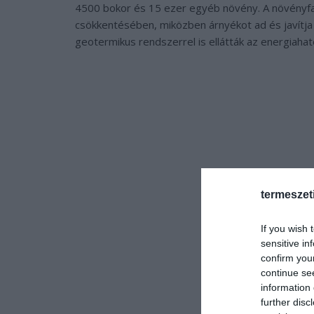
4500 bokor és 15 ezer egyéb növény. A növényfa
csökkentésében, miközben árnyékot ad és javítja
geotermikus rendszerrel is ellátták az energiah
termeszet
If you wish 
sensitive in
confirm you
continue se
information 
further disc