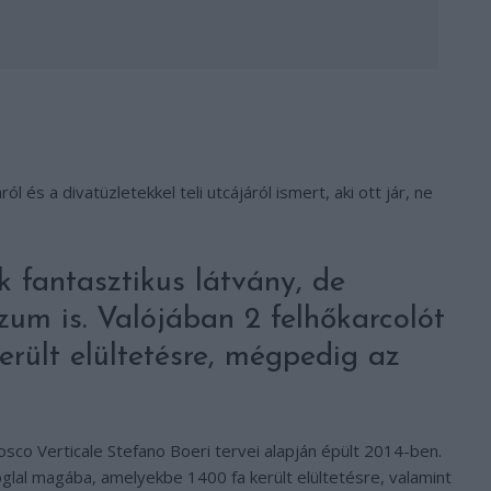
 és a divatüzletekkel teli utcájáról ismert, aki ott jár, ne
 fantasztikus látvány, de
ózum is. Valójában 2 felhőkarcolót
erült elültetésre, mégpedig az
osco Verticale Stefano Boeri tervei alapján épült 2014-ben.
al magába, amelyekbe 1400 fa került elültetésre, valamint