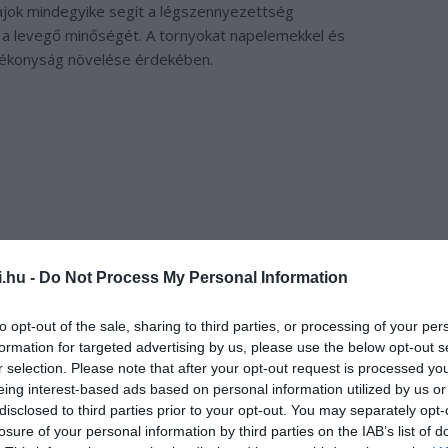
jok mindegyike segít a légszennyezettség
 a levegő minőségét. A tornyokat napelemekkel és
atékonyság növelése érdekében.
i.hu -
Do Not Process My Personal Information
to opt-out of the sale, sharing to third parties, or processing of your per
formation for targeted advertising by us, please use the below opt-out s
r selection. Please note that after your opt-out request is processed y
eing interest-based ads based on personal information utilized by us or
disclosed to third parties prior to your opt-out. You may separately opt-
losure of your personal information by third parties on the IAB’s list of